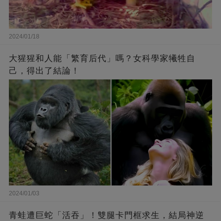
2024/01/18
大猩猩和人能「繁育后代」嗎？女科學家犧牲自
己，得出了結論！
2024/01/03
青蛙遭巨蛇「活吞」！雙腿卡門框求生，結局神逆