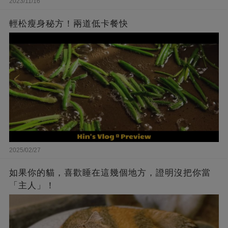
2023/11/16
輕松瘦身秘方！兩道低卡餐快
2025/02/27
如果你的貓，喜歡睡在這幾個地方，證明沒把你當
「主人」！