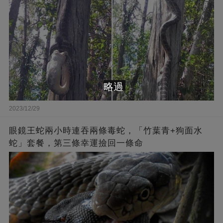
略過
2023/12/29
眼鏡王蛇兩小時連吞兩條毒蛇，「竹葉青+狗面水
蛇」套餐，第三條幸運撿回一條命