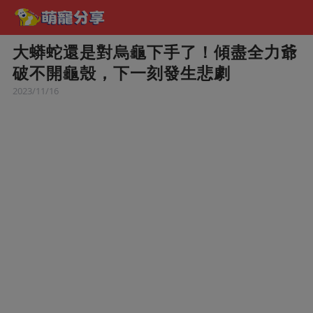
大蟒蛇還是對烏龜下手了！傾盡全力爺
破不開龜殼，下一刻發生悲劇
2023/11/16