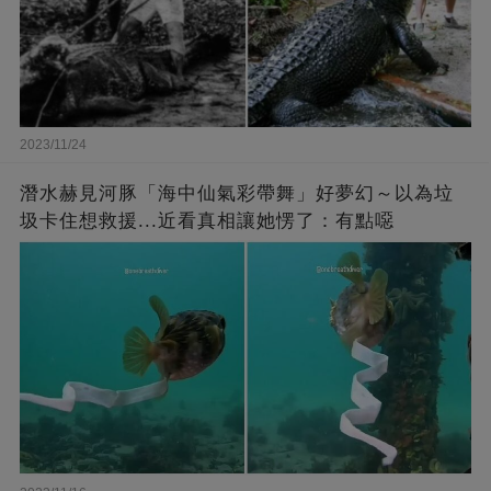
2023/11/24
潛水赫見河豚「海中仙氣彩帶舞」好夢幻～以為垃
圾卡住想救援...近看真相讓她愣了：有點噁