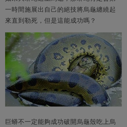
一時間施展出自己的絕技將烏龜纏繞起
來直到勒死，但是這能成功嗎？
巨蟒不一定能夠成功破開烏龜殼吃上烏