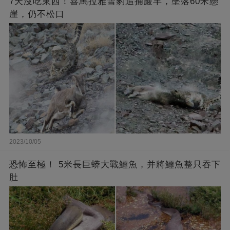
7天沒吃東西！喜馬拉雅雪豹追捕巖羊，墜落60米懸
崖，仍不松口
2023/10/05
恐怖至極！ 5米長巨蟒大戰鱷魚，并將鱷魚整只吞下
肚