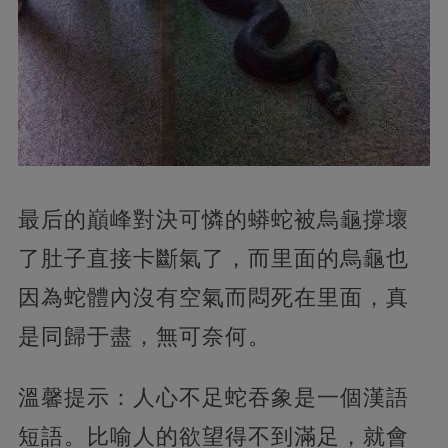
最后的巔峰對決可憐的蟒蛇被烏龜撐壞
了肚子直接卡斷氣了，而里面的烏龜也
因為蛇體內沒有空氣而悶死在里面，真
是同歸于盡，無可奈何。
溫馨提示：人心不足蛇吞象是一個漢語
短語。比喻人的欲望得不到滿足，就會