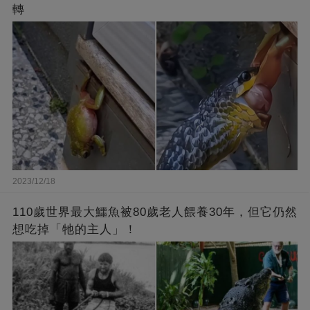
轉
2023/12/18
110歲世界最大鱷魚被80歲老人餵養30年，但它仍然
想吃掉「牠的主人」！