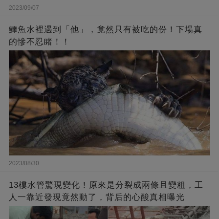
2023/09/07
鱷魚水裡遇到「他」，竟然只有被吃的份！下場真
的慘不忍睹！！
2023/08/30
13樓水管驚現變化！原來是分裂成兩條且變粗，工
人一靠近發現竟然動了，背后的心酸真相曝光