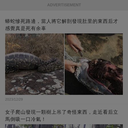
ADVERTISEMENT
蟒蛇慘死路邊，當人將它解剖發現肚里的東西后才
感覺真是死有余辜
2023/12/29
女子爬山發現一顆樹上吊了奇怪東西，走近看后立
馬倒吸一口冷氣！