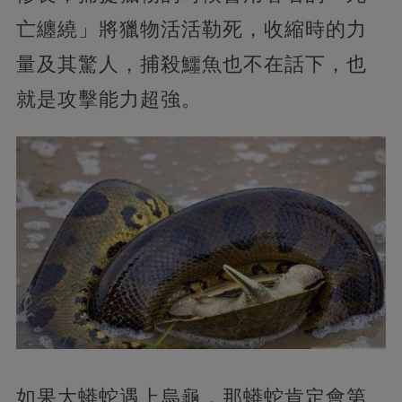
亡纏繞」將獵物活活勒死，收縮時的力
量及其驚人，捕殺鱷魚也不在話下，也
就是攻擊能力超強。
如果大蟒蛇遇上烏龜，那蟒蛇肯定會第