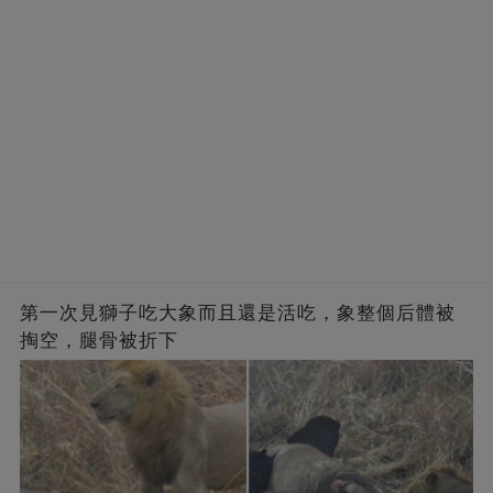
第一次見獅子吃大象而且還是活吃，象整個后體被
掏空，腿骨被折下