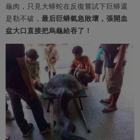
龜肉，只見大蟒蛇在反復嘗試下巨蟒還
是勒不破，
最后巨蟒氣急敗壞，張開血
盆大口直接把烏龜給吞了！