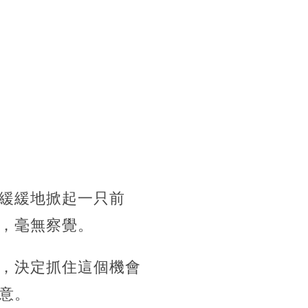
緩緩地掀起一只前
，毫無察覺。
，決定抓住這個機會
意。