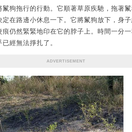
將鬣狗拖行的行動。它順著草原疾馳，拖著鬣
決定在路邊小休息一下。它將鬣狗放下，身子
咬痕仍然緊緊地印在它的脖子上。時間一分一
乎已經無法掙扎了。
ADVERTISEMENT