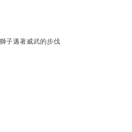
獅子邁著威武的步伐