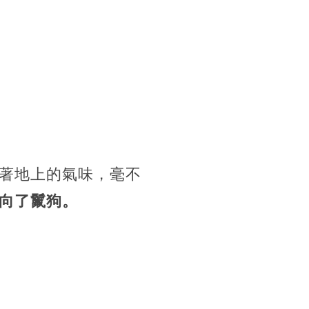
著地上的氣味，毫不
向了鬣狗。