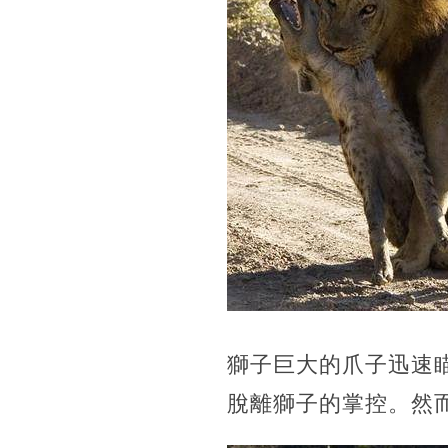
獅子巨大的爪子迅速
脫離獅子的掌控。然