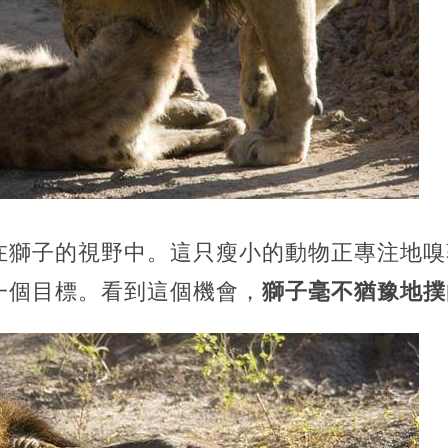
在獅子的視野中。這只瘦小的動物正專注地嗅
一個目標。看到這個機會，
獅子毫不猶豫地撲