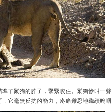
瞄準了鬣狗的脖子，緊緊咬住。鬣狗慘叫一聲
而，它毫無反抗的能力，疼痛難忍地繼續嗚咽