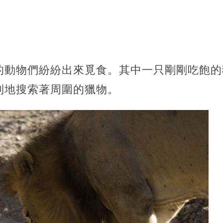
的動物們紛紛出來覓食。其中一只剛剛吃飽的
利地搜索著周圍的獵物。