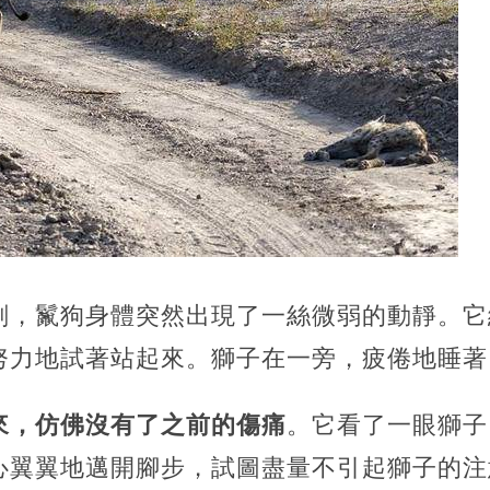
刻，鬣狗身體突然出現了一絲微弱的動靜。它
努力地試著站起來。獅子在一旁，疲倦地睡著
來，仿佛沒有了之前的傷痛
。它看了一眼獅子
心翼翼地邁開腳步，試圖盡量不引起獅子的注