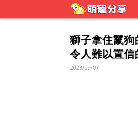
獅子拿住鬣狗
令人難以置信
2023/09/07