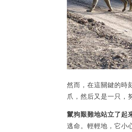
然而，在這關鍵的時
爪，然后又是一只，
鬣狗艱難地站立了起
逃命。輕輕地，它小