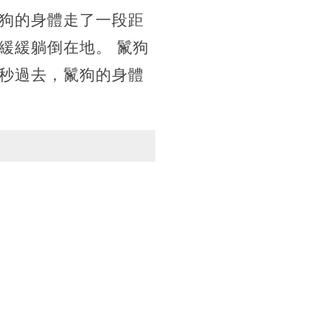
狗的身體走了一段距
緩緩躺倒在地。 鬣狗
秒過去，鬣狗的身體