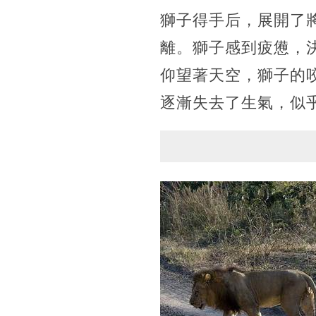
獅子得手后，展開了
離。獅子感到疲憊，
仰望著天空，獅子的
逐漸失去了生氣，似