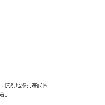
，慌亂地掙扎著試圖
著。