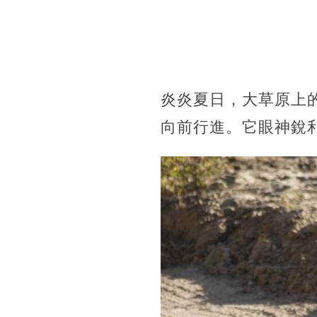
炎炎夏日，大草原上
向前行進。它眼神銳