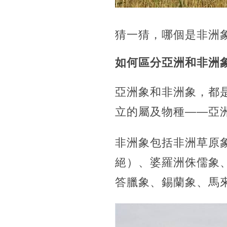
猜一猜，哪個是非洲
如何區分亞洲和非洲
亞洲象和非洲象，都
立的屬及物種——亞
非洲象包括非洲草原
絕）、婆羅洲侏儒象
答臘象、錫蘭象、馬