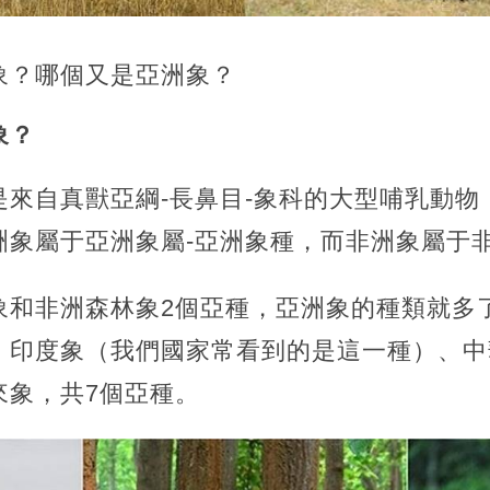
象？哪個又是亞洲象？
象？
是來自真獸亞綱-長鼻目-象科的大型哺乳動物
洲象屬于亞洲象屬-亞洲象種，而非洲象屬于非
象和非洲森林象2個亞種，亞洲象的種類就多
、印度象（我們國家常看到的是這一種）、中
來象，共7個亞種。