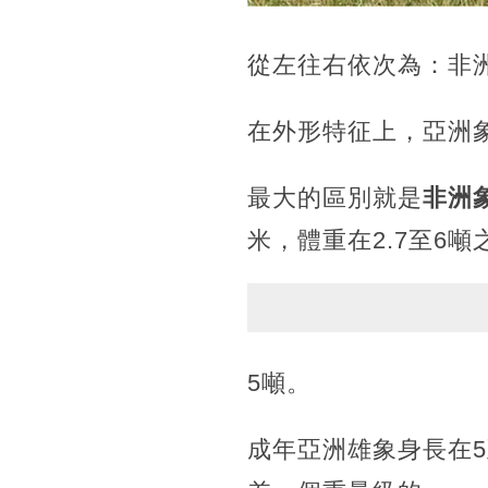
從左往右依次為：非
在外形特征上，亞洲
最大的區別就是
非洲
米，體重在2.7至6噸
5噸。
成年亞洲雄象身長在5至