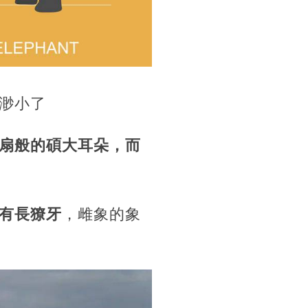
渺小了
扇般的碩大耳朵，而
有長獠牙
，雌象的象