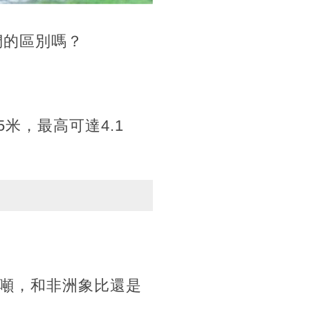
們的區別嗎？
5米，最高可達4.1
至5噸，和非洲象比還是