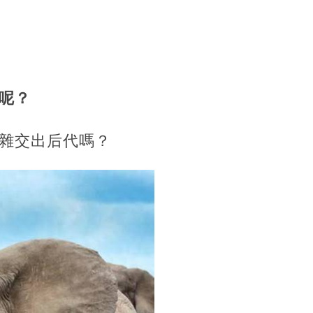
呢？
雜交出后代嗎？