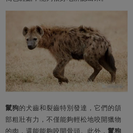
鬣狗
的犬齒和裂齒特別發達，它們的頜
部粗壯有力，不僅能夠輕松地咬開獵物
的肉，還能能夠咬開骨頭。此外，
鬣狗