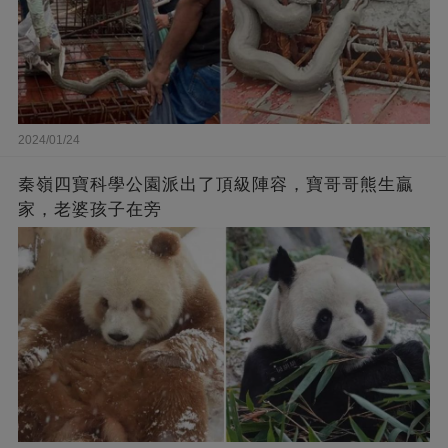
2024/01/24
秦嶺四寶科學公園派出了頂級陣容，寶哥哥熊生贏
家，老婆孩子在旁