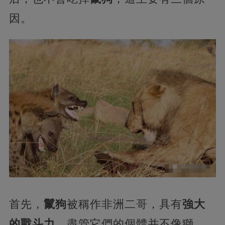
因。
首先，
鬣狗
被稱作非洲二哥，具有
強大
的戰斗力
，盡管它們的個體并不像獅