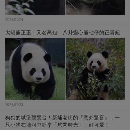
2024/01/24
大貓熊正正，又名蒸包，八卦癡心熊七仔的正貴妃
2024/01/23
狗狗的城堡觀景台！新埔老街的「意外驚喜」，一
只小狗在墻洞中靜享「悠閑時光」：好可愛！