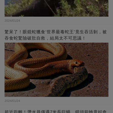
2024/01/24
驚呆了！眼鏡蛇獵食‘世界最毒蛇王’竟生吞活剝，被
吞食蛇驚險破肚自救，結局太不可思議！
2024/01/24
超近距離！潛水員偶遇7米長巨蟒，鏡頭前牠竟好奇