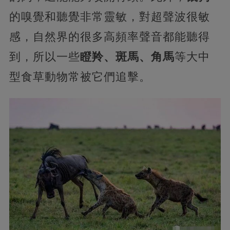
的嗅覺和聽覺非常靈敏，對超聲波很敏
感，自然界的很多高頻率聲音都能聽得
到，所以一些
瞪羚、斑馬、角馬
等大中
型食草動物常被它們追擊。