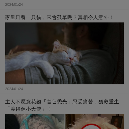
2024/01/24
家里只養一只貓，它會孤單嗎？真相令人意外！
2024/01/24
主人不愿意花錢「害它禿光」忍受痛苦，獲救重生
「美得像小天使」！