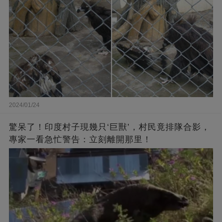
2024/01/24
驚呆了！印度村子現幾只‘巨獸’，村民竟排隊合影，
專家一看急忙警告：立刻離開那里！