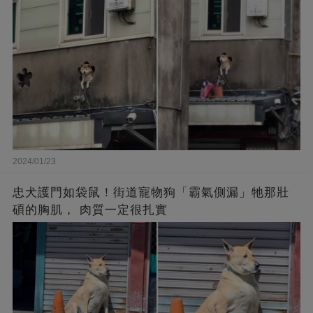
2024/01/23
忠犬護門如袋鼠！街道寵物狗「霸氣側漏」牠那壯
碩的胸肌， 肉質一定很扎實