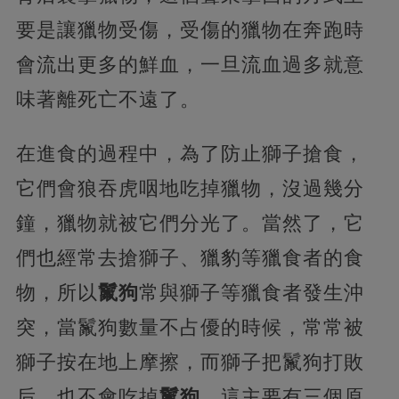
要是讓獵物受傷，受傷的獵物在奔跑時
會流出更多的鮮血，一旦流血過多就意
味著離死亡不遠了。
在進食的過程中，為了防止獅子搶食，
它們會狼吞虎咽地吃掉獵物，沒過幾分
鐘，獵物就被它們分光了。當然了，它
們也經常去搶獅子、獵豹等獵食者的食
物，所以
鬣狗
常與獅子等獵食者發生沖
突，當鬣狗數量不占優的時候，常常被
獅子按在地上摩擦，而獅子把鬣狗打敗
后，也不會吃掉
鬣狗
，這主要有三個原