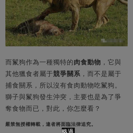
而鬣狗作為一種獨特的
肉食動物
，它與
其他獵食者屬于
競爭關系
，而不是屬于
捕食關系，所以沒有食肉動物吃鬣狗。
獅子與鬣狗發生沖突，主要也是為了爭
奪食物而已，對此，你怎麼看？
嚴禁無授權轉載，違者將面臨法律追究。
略過