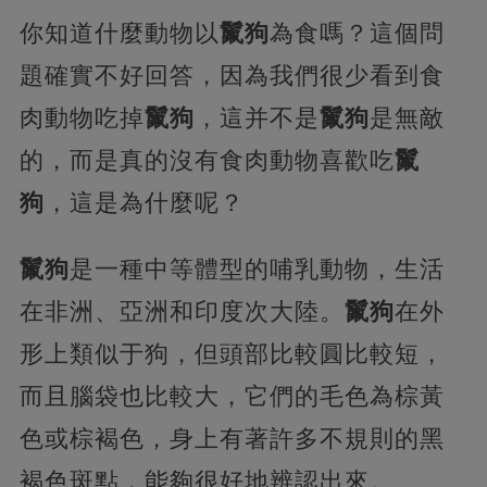
你知道什麼動物以
鬣狗
為食嗎？這個問
題確實不好回答，因為我們很少看到食
肉動物吃掉
鬣狗
，這并不是
鬣狗
是無敵
的，而是真的沒有食肉動物喜歡吃
鬣
狗
，這是為什麼呢？
鬣狗
是一種中等體型的哺乳動物，生活
在非洲、亞洲和印度次大陸。
鬣狗
在外
形上類似于狗，但頭部比較圓比較短，
而且腦袋也比較大，它們的毛色為棕黃
色或棕褐色，身上有著許多不規則的黑
褐色斑點，能夠很好地辨認出來。