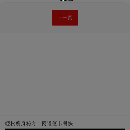
下一頁
輕松瘦身秘方！兩道低卡餐快