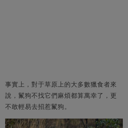
事實上，對于草原上的大多數獵食者來
說，鬣狗不找它們麻煩都算萬幸了，更
不敢輕易去招惹鬣狗。