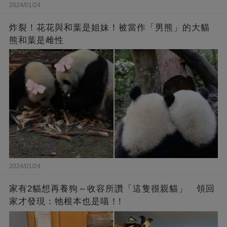
2024/01/24
炸裂！花花與和葉是姐妹！被當作「男熊」的大貓
熊和葉是雌性
2024/01/24
家有2貓想再養狗～收容所讚「這隻很親貓」 領回
家才發現：牠根本也是喵！!