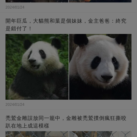
2024/01/24
開年巨瓜，大貓熊和葉是個妹妹，金主爸爸：終究
是錯付了！
2024/01/24
禿鷲金雕誤放同一籠中，金雕被禿鷲撲倒瘋狂撕咬
趴在地上成這模樣