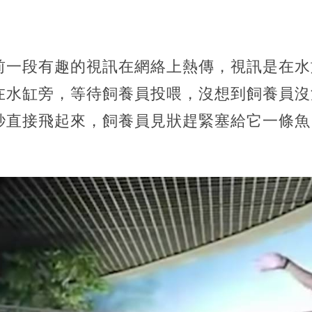
前一段有趣的視訊在網絡上熱傳，視訊是在水
在水缸旁，等待飼養員投喂，沒想到飼養員沒
秒直接飛起來，飼養員見狀趕緊塞給它一條魚