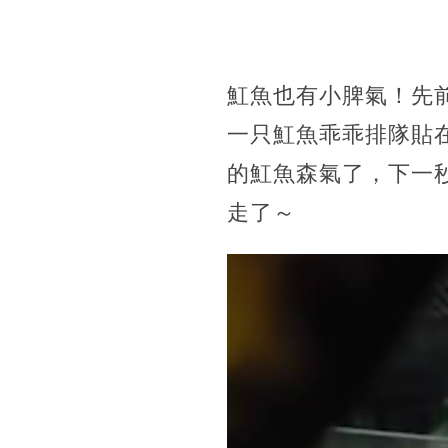
魟魚也有小脾氣！先
一只魟魚乖乖排隊貼
的魟魚森氣了，下一
走了～