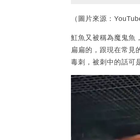
（圖片來源：YouTube/
魟魚又被稱為魔鬼魚
扁扁的，跟現在常見
毒刺，被刺中的話可