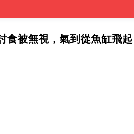
討食被無視，氣到從魚缸飛起