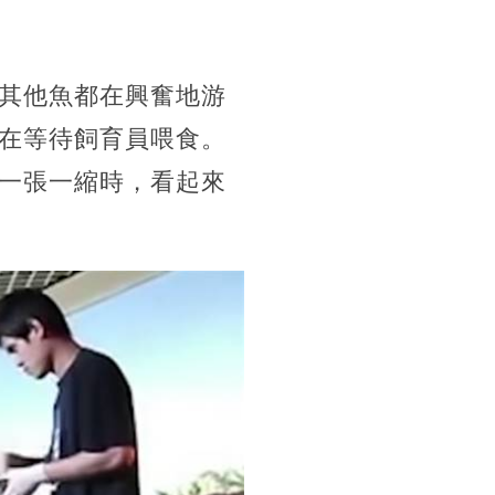
其他魚都在興奮地游
在等待飼育員喂食。
一張一縮時，看起來