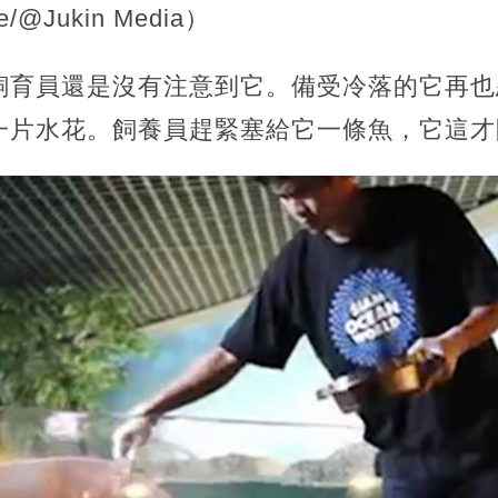
@Jukin Media）
飼育員還是沒有注意到它。備受冷落的它再也
一片水花。飼養員趕緊塞給它一條魚，它這才