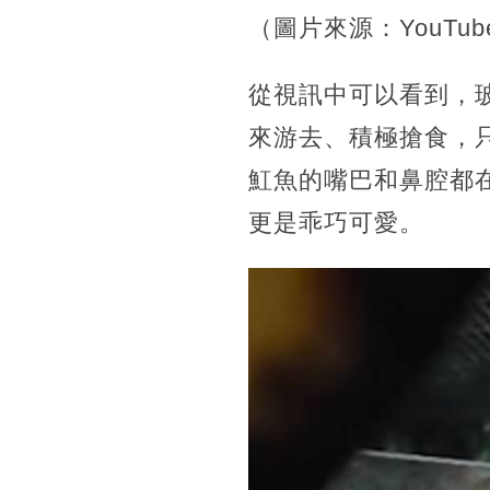
（圖片來源：YouTube/
從視訊中可以看到，
來游去、積極搶食，
魟魚的嘴巴和鼻腔都
更是乖巧可愛。