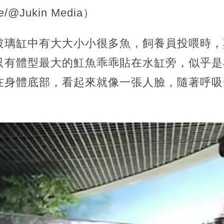
@Jukin Media）
玻璃缸中有大大小小很多魚，飼養員投喂時，
只有體型最大的魟魚乖乖貼在水缸旁，似乎是
在身體底部，看起來就像一張人臉，隨著呼吸