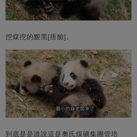
挖煤挖的黢黑[捂臉]。
到底是是誰說這是奧氏煤礦集團管培