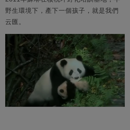
野生環境下，產下一個孩子，就是我們
云匯。