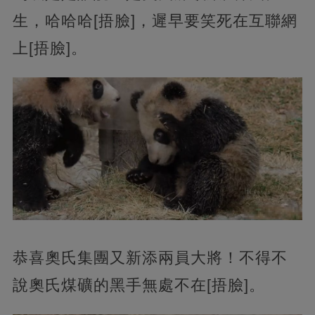
生，哈哈哈[捂臉]，遲早要笑死在互聯網
上[捂臉]。
恭喜奧氏集團又新添兩員大將！不得不
說奧氏煤礦的黑手無處不在[捂臉]。