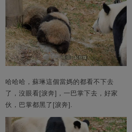
哈哈哈，蘇琳這個當媽的都看不下去
了，沒眼看[淚奔]，一巴掌下去，好家
伙，巴掌都黑了[淚奔].