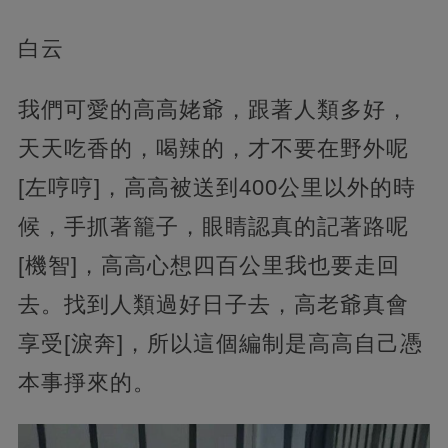
白云
我們可愛的高高姥爺，跟著人類多好，
天天吃香的，喝辣的，才不要在野外呢
[左哼哼]，高高被送到400公里以外的時
候，手抓著籠子，眼睛認真的記著路呢
[機智]，高高心想四百公里我也要走回
去。找到人類過好日子去，高老爺真會
享受[淚奔]，所以這個編制是高高自己憑
本事掙來的。