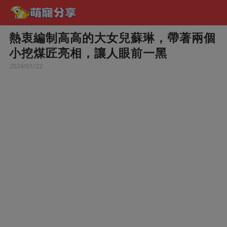
熱衷編制高高的大女兒蘇琳，帶著兩個
小挖煤匠亮相，讓人眼前一黑
2024/01/22