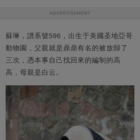
ADVERTISEMENT
蘇琳，譜系號596，出生于美國圣地亞哥
動物園，父親就是鼎鼎有名的被放歸了
三次，憑本事自己找回來的編制的高
高，母親是白云。