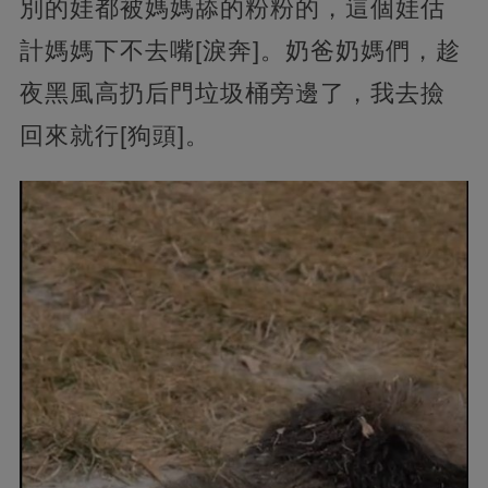
別的娃都被媽媽舔的粉粉的，這個娃估
計媽媽下不去嘴[淚奔]。奶爸奶媽們，趁
夜黑風高扔后門垃圾桶旁邊了，我去撿
回來就行[狗頭]。