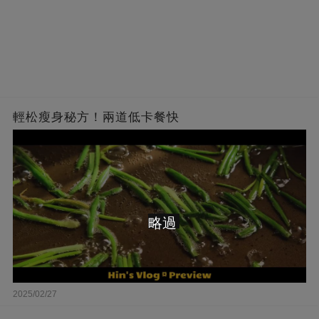
輕松瘦身秘方！兩道低卡餐快
略過
2025/02/27