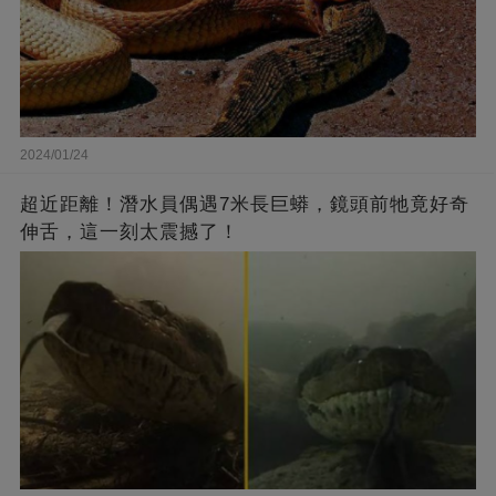
2024/01/24
超近距離！潛水員偶遇7米長巨蟒，鏡頭前牠竟好奇
伸舌，這一刻太震撼了！