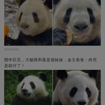
2024/01/24
開年巨瓜，大貓熊和葉是個妹妹，金主爸爸：終究
是錯付了！