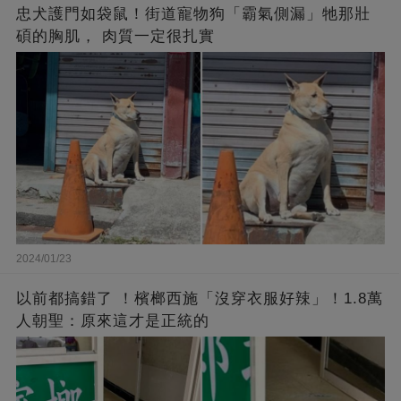
忠犬護門如袋鼠！街道寵物狗「霸氣側漏」牠那壯
碩的胸肌， 肉質一定很扎實
2024/01/23
以前都搞錯了 ！檳榔西施「沒穿衣服好辣」！1.8萬
人朝聖：原來這才是正統的