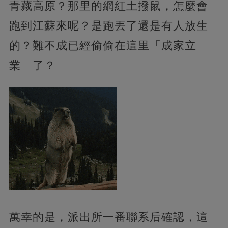
青藏高原？那里的網紅土撥鼠，怎麼會
跑到江蘇來呢？是跑丟了還是有人放生
的？難不成已經偷偷在這里「成家立
業」了？
萬幸的是，派出所一番聯系后確認，這