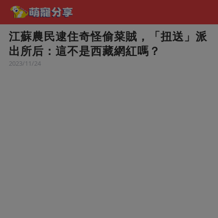
江蘇農民逮住奇怪偷菜賊，「扭送」派
出所后：這不是西藏網紅嗎？
2023/11/24