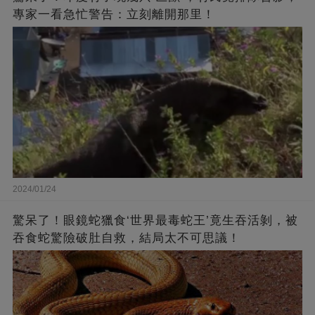
專家一看急忙警告：立刻離開那里！
2024/01/24
驚呆了！眼鏡蛇獵食‘世界最毒蛇王’竟生吞活剝，被
吞食蛇驚險破肚自救，結局太不可思議！