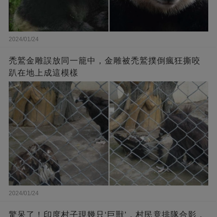
2024/01/24
禿鷲金雕誤放同一籠中，金雕被禿鷲撲倒瘋狂撕咬
趴在地上成這模樣
2024/01/24
驚呆了！印度村子現幾只‘巨獸’，村民竟排隊合影，