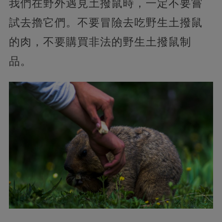
我們在野外遇見土撥鼠時，一定不要嘗
試去擼它們。不要冒險去吃野生土撥鼠
的肉，不要購買非法的野生土撥鼠制
品。