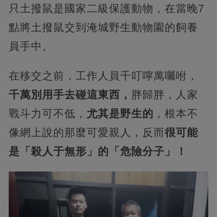
只土撥鼠是國家二級保護動物，在當晚7
點將土撥鼠交到淹城野生動物園的飼養
員手中。
在移交之前，工作人員千叮嚀萬囑咐，
千萬別用手去碰這東西，
胖歸胖，人家
戰斗力可不低，
尤其是野生的
，根本不
像網上說的那麼可愛親人，反而
很可能
是「殺人于無形」的「危險分子」！