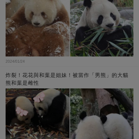
2024/01/24
炸裂！花花與和葉是姐妹！被當作「男熊」的大貓
熊和葉是雌性