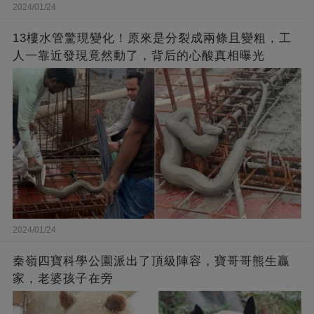
2024/01/24
13樓水管驚現變化！原來是分裂成兩條且變粗，工
人一靠近發現竟然動了，背后的心酸真相曝光
2024/01/24
秦嶺四寶科學公園派出了頂級陣容，寶哥哥熊生贏
家，老婆孩子在旁