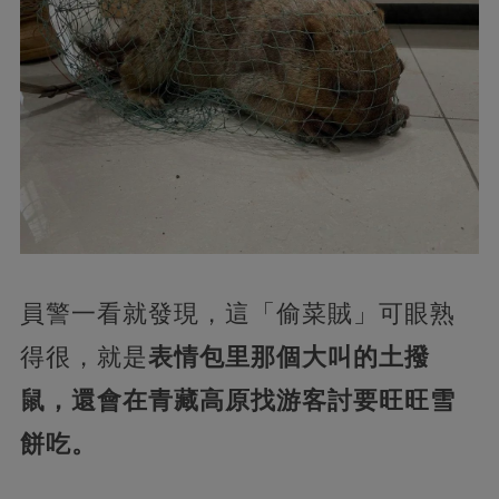
員警一看就發現，這「偷菜賊」可眼熟
得很，就是
表情包里那個大叫的土撥
鼠，還會在青藏高原找游客討要旺旺雪
餅吃。