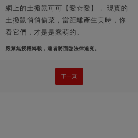
網上的土撥鼠可可【愛☆愛】， 現實的
土撥鼠悄悄偷菜，當距離產生美時，你
看它們，才是是蠢萌的。
嚴禁無授權轉載，違者將面臨法律追究。
下一頁