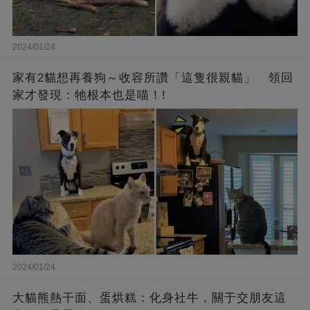
2024/01/24
家有2貓想再養狗～收容所讚「這隻很親貓」 領回
家才發現：牠根本也是喵！!
2024/01/24
大貓熊熱干面、蛋烘糕：化身社牛，關于交朋友這