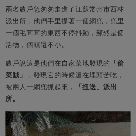
兩名農戶急匆匆走進了江蘇常州市西林
派出所，他們手里提著一個網兜，兜里
一個毛茸茸的東西不停抖動，顯然是個
活物，個頭還不小。
農戶說這是他們在自家菜地發現的
「偷
菜賊」
，發現它的時候還在埋頭苦吃，
被兩人一網兜抓起來，
「扭送」派出
所。