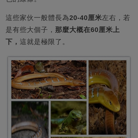
這些家伙一般體長為
20-40厘米
左右，若
是有些大個子，
那麼大概在60厘米上
下，
這就是極限了。