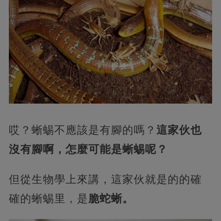
哎？蜥蜴不應該是有腳的嗎？
這家伙也
沒有腳啊，怎麼可能是蜥蜴呢？
但從生物學上來講，這家伙就是的的確
確的蜥蜴里，是
脆蛇蜥。