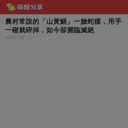
農村常說的「山黃鱔」一臉蛇樣，用手
一碰就碎掉，如今卻瀕臨滅絕
2023/11/30