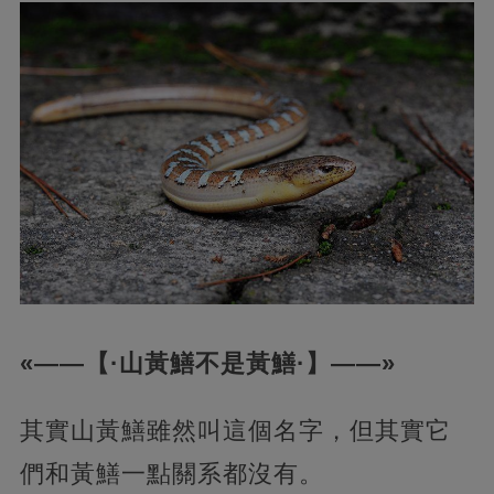
«——【·山黃鱔不是黃鱔·】——»
其實山黃鱔雖然叫這個名字，但其實它
們和黃鱔一點關系都沒有。