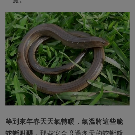
等到來年春天天氣轉暖，氣溫將這些脆
蛇蜥叫醒，
那些安全度過冬天的蛇蜥就