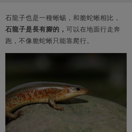
石龍子也是一種蜥蜴，和脆蛇蜥相比，
石龍子是長有腳的，
可以在地面行走奔
跑，不像脆蛇蜥只能靠爬行。