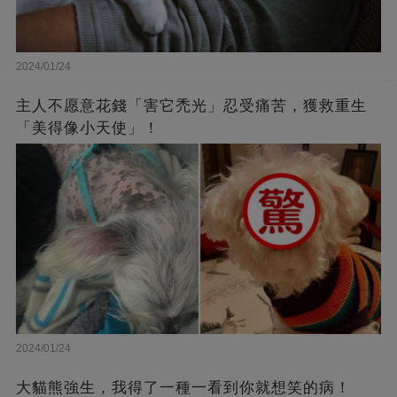
2024/01/24
主人不愿意花錢「害它禿光」忍受痛苦，獲救重生
「美得像小天使」！
2024/01/24
大貓熊強生，我得了一種一看到你就想笑的病！