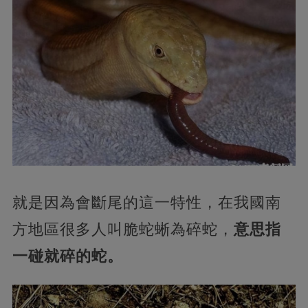
就是因為會斷尾的這一特性，在我國南
方地區很多人叫脆蛇蜥為碎蛇，
意思指
一碰就碎的蛇。