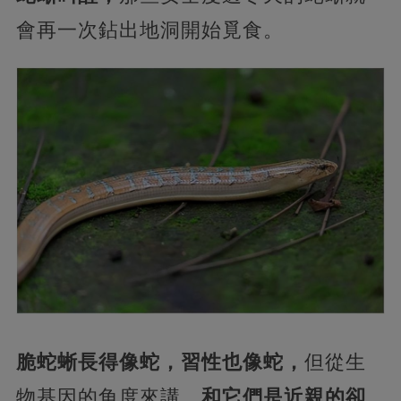
會再一次鉆出地洞開始覓食。
脆蛇蜥長得像蛇，習性也像蛇，
但從生
物基因的角度來講，
和它們是近親的卻