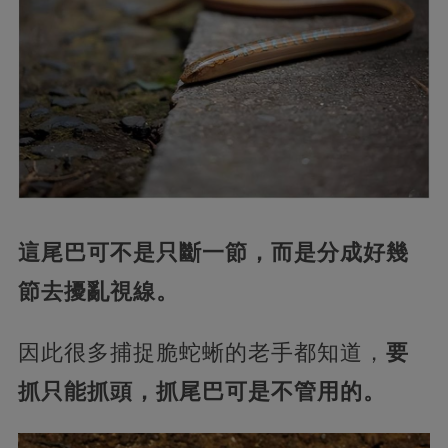
這尾巴可不是只斷一節，而是分成好幾
節去擾亂視線。
因此很多捕捉脆蛇蜥的老手都知道，
要
抓只能抓頭，抓尾巴可是不管用的。