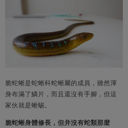
脆蛇蜥是蛇蜥科蛇蜥屬的成員，雖然渾
身布滿了鱗片，而且還沒有手腳，但這
家伙就是蜥蜴。
脆蛇蜥身體修長，但并沒有蛇類那麼