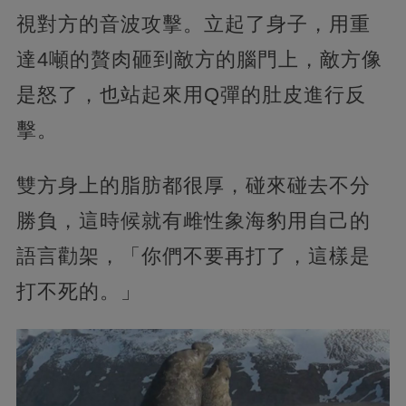
視對方的音波攻擊。立起了身子，用重
達4噸的贅肉砸到敵方的腦門上，敵方像
是怒了，也站起來用Q彈的肚皮進行反
擊。
雙方身上的脂肪都很厚，碰來碰去不分
勝負，這時候就有雌性象海豹用自己的
語言勸架，「你們不要再打了，這樣是
打不死的。」