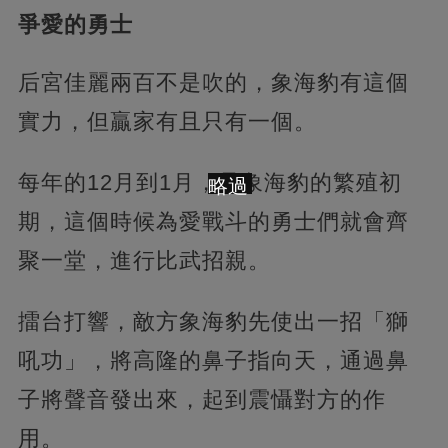
爭愛的勇士
后宮佳麗兩百不是吹的，象海豹有這個
實力，但贏家有且只有一個。
每年的12月到1月，是象海豹的繁殖初
略過
期，這個時候為愛戰斗的勇士們就會齊
聚一堂，進行比武招親。
擂台打響，敵方象海豹先使出一招「獅
吼功」，將高隆的鼻子指向天，通過鼻
子將聲音發出來，起到震懾對方的作
用。