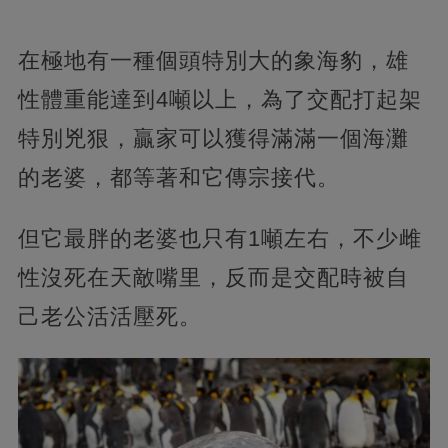
在極地有一種個頭特別大的象海豹，雄
性體重能達到4噸以上，為了交配打起架
特別兇狠，贏家可以獲得滿滿一個海灘
的老婆，都等著和它傳宗接代。
但它最胖的老婆也只有1噸左右，不少雌
性沒死在天敵嘴里，反而是交配時被自
己老公活活壓死。