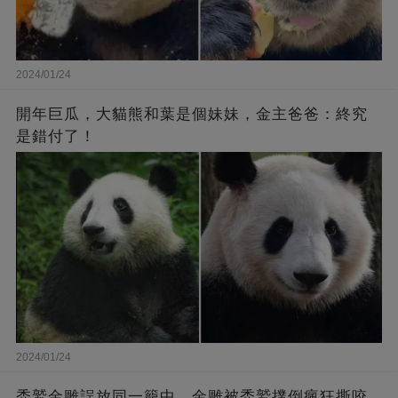
2024/01/24
開年巨瓜，大貓熊和葉是個妹妹，金主爸爸：終究
是錯付了！
2024/01/24
禿鷲金雕誤放同一籠中，金雕被禿鷲撲倒瘋狂撕咬