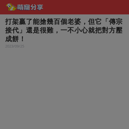
打架贏了能搶幾百個老婆，但它「傳宗
接代」還是很難，一不小心就把對方壓
成餅！
2023/09/25