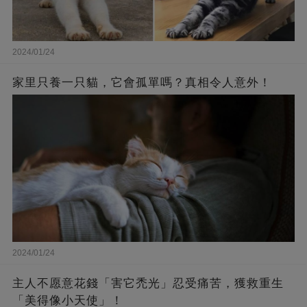
2024/01/24
家里只養一只貓，它會孤單嗎？真相令人意外！
2024/01/24
主人不愿意花錢「害它禿光」忍受痛苦，獲救重生
「美得像小天使」！