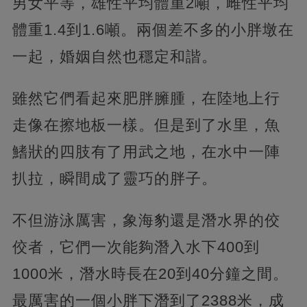
男女平等，雄性平均體重2噸，雌性平均
體重1.4到1.6噸。兩個差不多的小胖墩在
一起，婚姻自然也穩定和諧。
雖然它們看起來肥胖臃腫，在陸地上行
走像在擦地板一樣。但是到了水里，魚
鰭狀的四肢有了用武之地，在水中一陣
扒拉，瞬間成了靈巧的胖子。
不但游泳厲害，象海豹還是潛水界的佼
佼者，它們一次能夠潛入水下400到
1000米，潛水時長在20到40分鐘之間。
最厲害的一個小胖下潛到了2388米，成