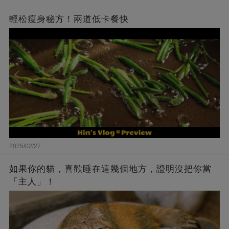
輕松瘦身秘方！兩道低卡餐快
2025/02/27
如果你的貓，喜歡睡在這幾個地方，證明沒把你當
「主人」！