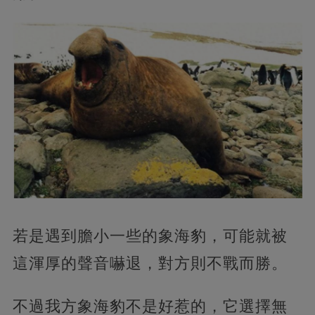
若是遇到膽小一些的象海豹，可能就被
這渾厚的聲音嚇退，對方則不戰而勝。
不過我方象海豹不是好惹的，它選擇無