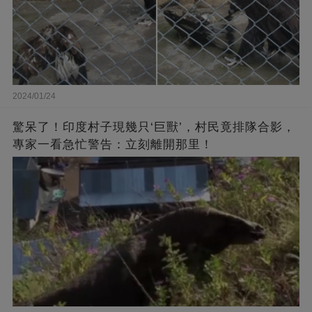
2024/01/24
驚呆了！印度村子現幾只‘巨獸’，村民竟排隊合影，
專家一看急忙警告：立刻離開那里！