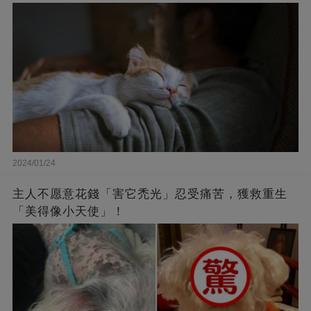
2024/01/24
主人不愿意花錢「害它禿光」忍受痛苦，獲救重生
「美得像小天使」！