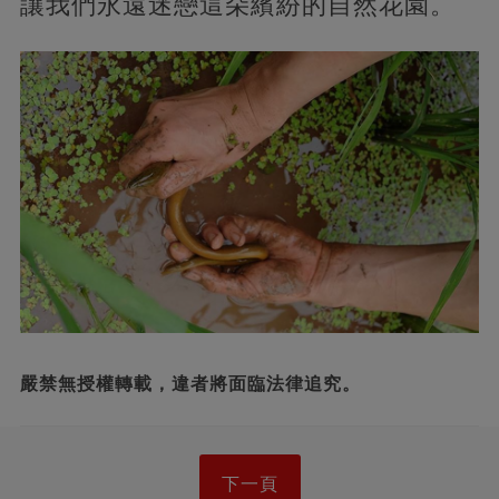
讓我們永遠迷戀這朵繽紛的自然花園。
嚴禁無授權轉載，違者將面臨法律追究。
下一頁