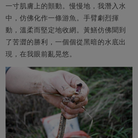
一寸肌膚上的顫動。慢慢地，我潛入水
中，仿佛化作一條游魚。手臂劇烈揮
動，溫柔而堅定地收網。黃鱔仿佛聞到
了苦澀的勝利，一個個從黑暗的水底出
現，在我眼前亂晃悠。