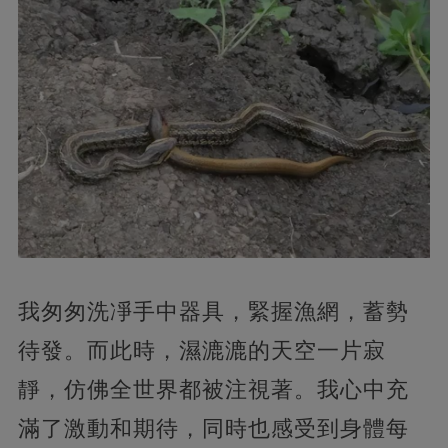
我匆匆洗凈手中器具，緊握漁網，蓄勢
待發。而此時，濕漉漉的天空一片寂
靜，仿佛全世界都被注視著。我心中充
滿了激動和期待，同時也感受到身體每