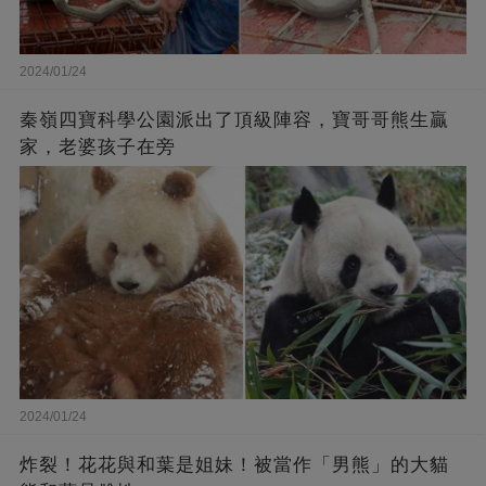
2024/01/24
秦嶺四寶科學公園派出了頂級陣容，寶哥哥熊生贏
家，老婆孩子在旁
2024/01/24
炸裂！花花與和葉是姐妹！被當作「男熊」的大貓