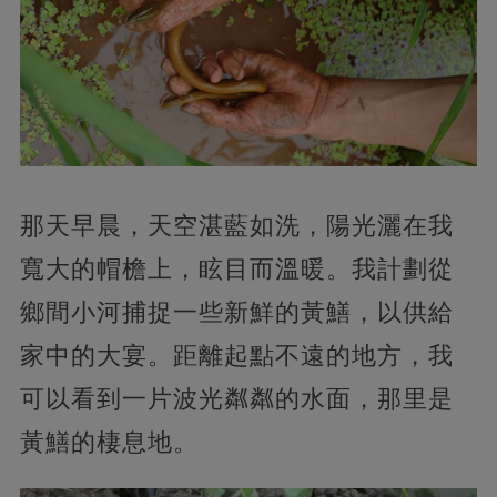
那天早晨，天空湛藍如洗，陽光灑在我
寬大的帽檐上，眩目而溫暖。我計劃從
鄉間小河捕捉一些新鮮的黃鱔，以供給
家中的大宴。距離起點不遠的地方，我
可以看到一片波光粼粼的水面，那里是
黃鱔的棲息地。