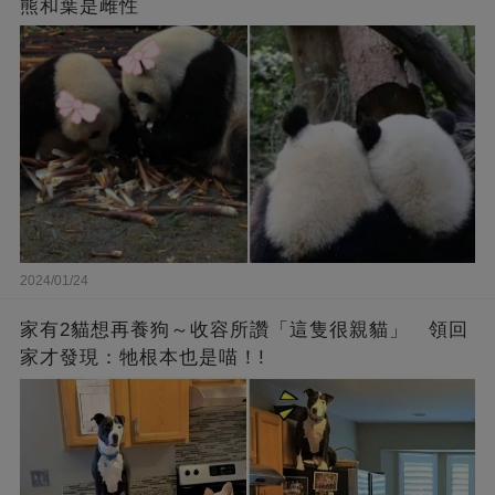
熊和葉是雌性
2024/01/24
家有2貓想再養狗～收容所讚「這隻很親貓」 領回
家才發現：牠根本也是喵！!