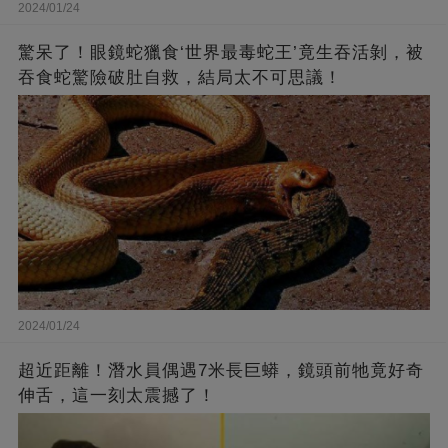
2024/01/24
驚呆了！眼鏡蛇獵食‘世界最毒蛇王’竟生吞活剝，被
吞食蛇驚險破肚自救，結局太不可思議！
2024/01/24
超近距離！潛水員偶遇7米長巨蟒，鏡頭前牠竟好奇
伸舌，這一刻太震撼了！