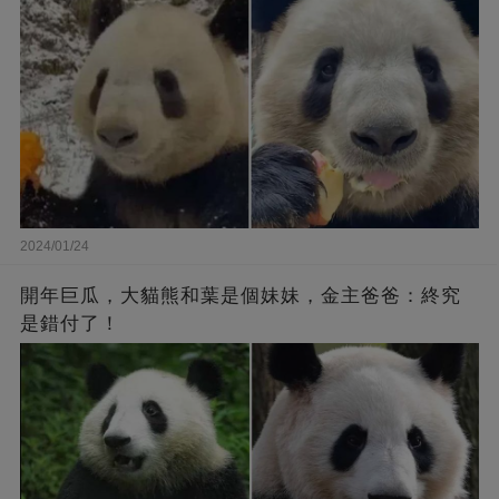
2024/01/24
開年巨瓜，大貓熊和葉是個妹妹，金主爸爸：終究
是錯付了！