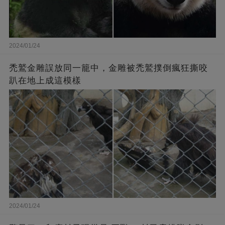
2024/01/24
禿鷲金雕誤放同一籠中，金雕被禿鷲撲倒瘋狂撕咬
趴在地上成這模樣
2024/01/24