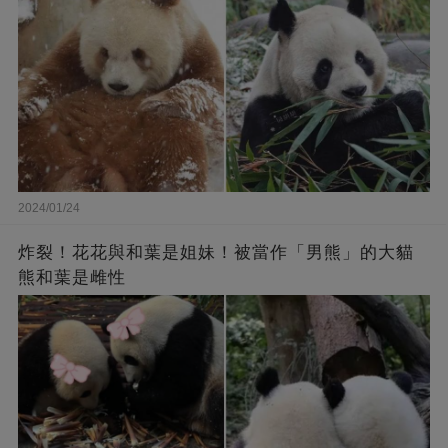
2024/01/24
炸裂！花花與和葉是姐妹！被當作「男熊」的大貓
熊和葉是雌性