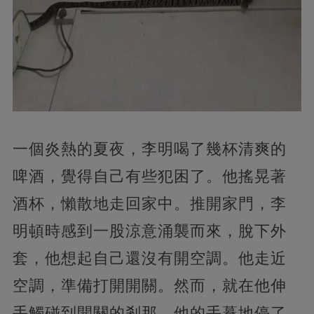
一個炎熱的夏夜，李明喝了幾杯清爽的
啤酒，覺得自己有些犯困了。他搖晃著
酒杯，懶散地走回家中。推開家門，李
明頓時感到一股涼意涌襲而來，脫下外
套，他想起自己還沒有開空調。他走近
空調，準備打開開關。然而，就在他伸
手觸碰到開關的剎那，他的手驀地停了