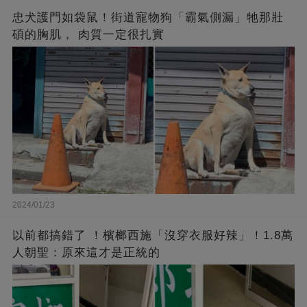
忠犬護門如袋鼠！街道寵物狗「霸氣側漏」牠那壯
碩的胸肌， 肉質一定很扎實
2024/01/23
以前都搞錯了 ！檳榔西施「沒穿衣服好辣」！1.8萬
人朝聖：原來這才是正統的