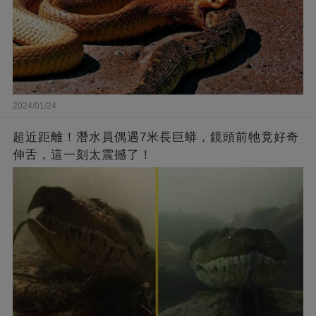
2024/01/24
超近距離！潛水員偶遇7米長巨蟒，鏡頭前牠竟好奇
伸舌，這一刻太震撼了！