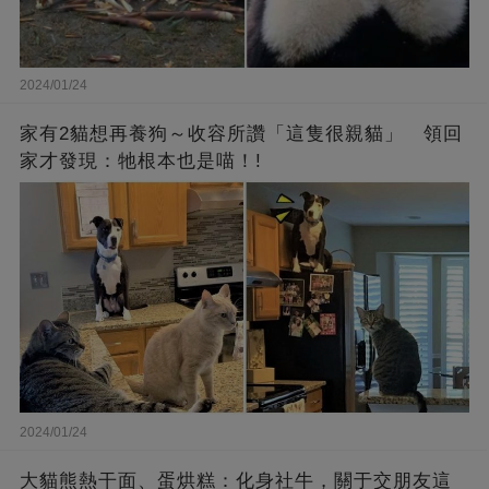
2024/01/24
家有2貓想再養狗～收容所讚「這隻很親貓」 領回
家才發現：牠根本也是喵！!
2024/01/24
大貓熊熱干面、蛋烘糕：化身社牛，關于交朋友這