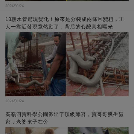
2024/01/24
13樓水管驚現變化！原來是分裂成兩條且變粗，工
人一靠近發現竟然動了，背后的心酸真相曝光
2024/01/24
秦嶺四寶科學公園派出了頂級陣容，寶哥哥熊生贏
家，老婆孩子在旁