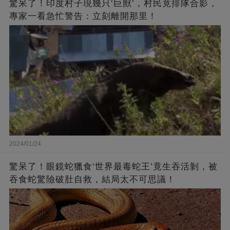
驚呆了！印度村子現幾只‘巨獸’，村民竟排隊合影，
專家一看急忙警告：立刻離開那里！
2024/01/24
驚呆了！眼鏡蛇獵食‘世界最毒蛇王’竟生吞活剝，被
吞食蛇驚險破肚自救，結局太不可思議！