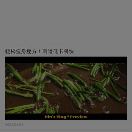
輕松瘦身秘方！兩道低卡餐快
2025/02/27