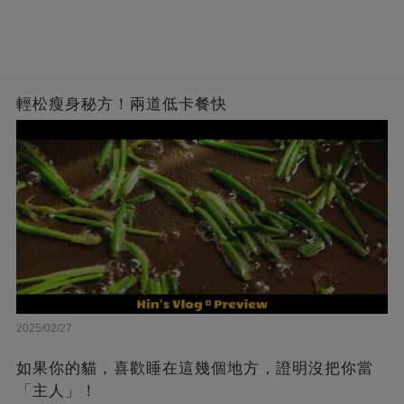
輕松瘦身秘方！兩道低卡餐快
2025/02/27
如果你的貓，喜歡睡在這幾個地方，證明沒把你當
「主人」！