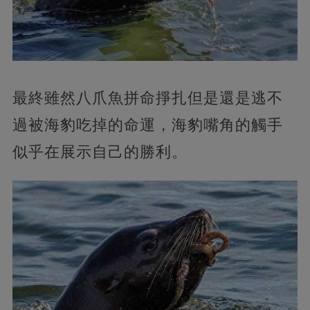
最終雖然八爪魚拼命掙扎但是還是逃不
過被海豹吃掉的命運，海豹嘴角的觸手
似乎在展示自己的勝利。