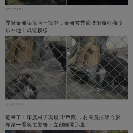
2024/01/24
禿鷲金雕誤放同一籠中，金雕被禿鷲撲倒瘋狂撕咬
趴在地上成這模樣
2024/01/24
驚呆了！印度村子現幾只‘巨獸’，村民竟排隊合影，
專家一看急忙警告：立刻離開那里！