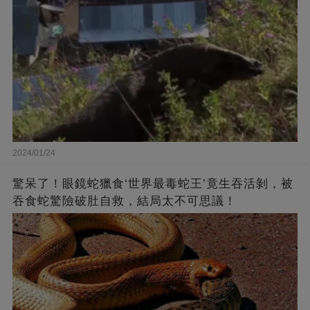
2024/01/24
驚呆了！眼鏡蛇獵食‘世界最毒蛇王’竟生吞活剝，被
吞食蛇驚險破肚自救，結局太不可思議！