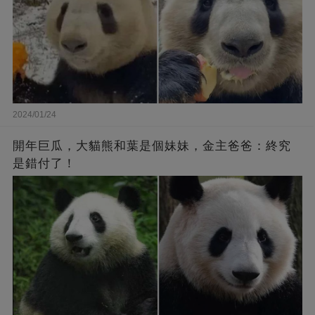
2024/01/24
開年巨瓜，大貓熊和葉是個妹妹，金主爸爸：終究
是錯付了！