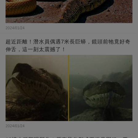
2024/01/24
超近距離！潛水員偶遇7米長巨蟒，鏡頭前牠竟好奇
伸舌，這一刻太震撼了！
2024/01/24