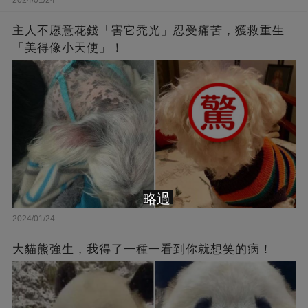
主人不愿意花錢「害它禿光」忍受痛苦，獲救重生
「美得像小天使」！
略過
2024/01/24
大貓熊強生，我得了一種一看到你就想笑的病！