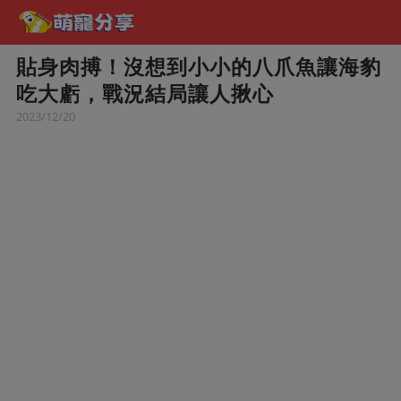
貼身肉搏！沒想到小小的八爪魚讓海豹
吃大虧，戰況結局讓人揪心
2023/12/20