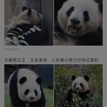
2024/01/24
大貓熊正正，又名蒸包，八卦癡心熊七仔的正貴妃