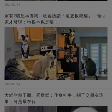
2024/01/24
家有2貓想再養狗～收容所讚「這隻很親貓」 領回
家才發現：牠根本也是喵！!
2024/01/24
大貓熊熱干面、蛋烘糕：化身社牛，關于交朋友這
事，可是最在行