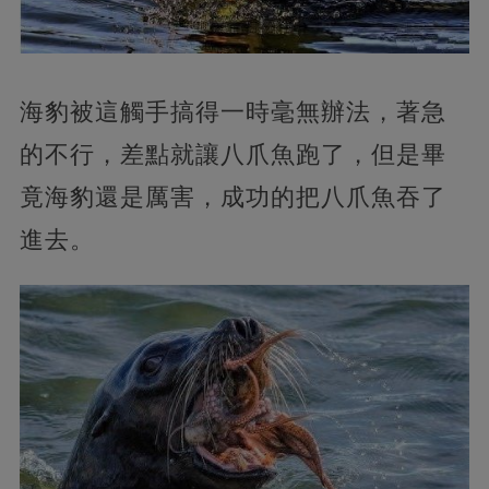
海豹被這觸手搞得一時毫無辦法，著急
的不行，差點就讓八爪魚跑了，但是畢
竟海豹還是厲害，成功的把八爪魚吞了
進去。