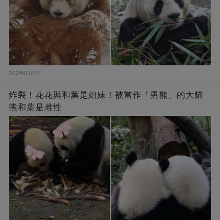
2024/01/24
炸裂！花花與和葉是姐妹！被當作「男熊」的大貓
熊和葉是雌性