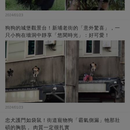
2024/01/23
狗狗的城堡觀景台！新埔老街的「意外驚喜」，一
只小狗在墻洞中靜享「悠閑時光」：好可愛！
2024/01/23
忠犬護門如袋鼠！街道寵物狗「霸氣側漏」牠那壯
碩的胸肌， 肉質一定很扎實