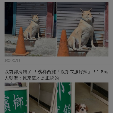
2024/01/23
以前都搞錯了 ！檳榔西施「沒穿衣服好辣」！1.8萬
人朝聖：原來這才是正統的