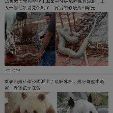
13樓水管驚現變化！原來是分裂成兩條且變粗，工
人一靠近發現竟然動了，背后的心酸真相曝光
2024/01/24
秦嶺四寶科學公園派出了頂級陣容，寶哥哥熊生贏
家，老婆孩子在旁