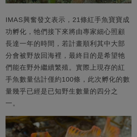
IMAS興奮發文表示，21條紅手魚寶寶成
功孵化，牠們接下來將由專家細心照顧
長達一年的時間，若計畫順利其中大部
分會被野放回海裡，最終目的是希望牠
們能在野外繼續繁殖。實際上現存的紅
手魚數量估計僅約100條，此次孵化的數
量幾乎已經是已知野生數量的四分之
一。