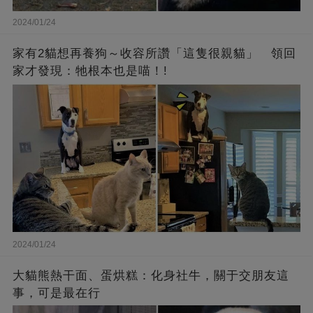
2024/01/24
家有2貓想再養狗～收容所讚「這隻很親貓」 領回
家才發現：牠根本也是喵！!
2024/01/24
大貓熊熱干面、蛋烘糕：化身社牛，關于交朋友這
事，可是最在行