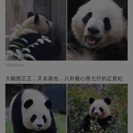
2024/01/24
大貓熊正正，又名蒸包，八卦癡心熊七仔的正貴妃