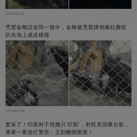
2024/01/24
禿鷲金雕誤放同一籠中，金雕被禿鷲撲倒瘋狂撕咬
趴在地上成這模樣
2024/01/24
驚呆了！印度村子現幾只‘巨獸’，村民竟排隊合影，
專家一看急忙警告：立刻離開那里！