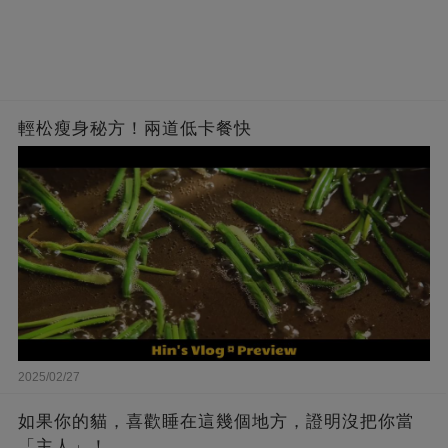
輕松瘦身秘方！兩道低卡餐快
2025/02/27
如果你的貓，喜歡睡在這幾個地方，證明沒把你當
「主人」！