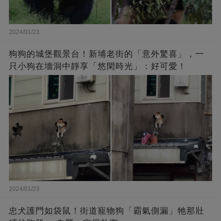
2024/01/23
狗狗的城堡觀景台！新埔老街的「意外驚喜」，一
只小狗在墻洞中靜享「悠閑時光」：好可愛！
2024/01/23
忠犬護門如袋鼠！街道寵物狗「霸氣側漏」牠那壯