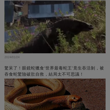
2024/01/24
驚呆了！眼鏡蛇獵食‘世界最毒蛇王’竟生吞活剝，被
吞食蛇驚險破肚自救，結局太不可思議！