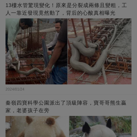
13樓水管驚現變化！原來是分裂成兩條且變粗，工
人一靠近發現竟然動了，背后的心酸真相曝光
2024/01/24
秦嶺四寶科學公園派出了頂級陣容，寶哥哥熊生贏
家，老婆孩子在旁