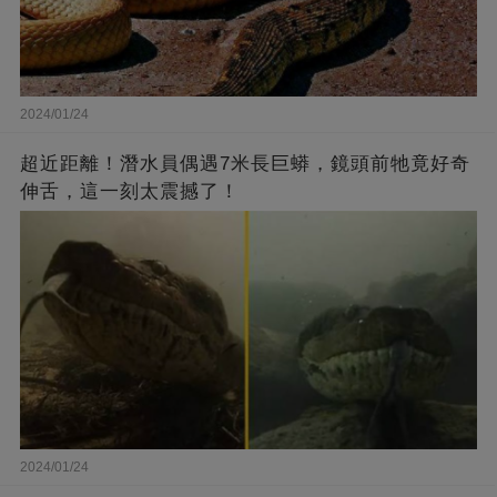
2024/01/24
超近距離！潛水員偶遇7米長巨蟒，鏡頭前牠竟好奇
伸舌，這一刻太震撼了！
2024/01/24