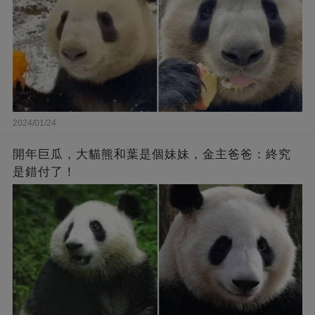
2024/01/24
開年巨瓜，大貓熊和葉是個妹妹，金主爸爸：終究
是錯付了！