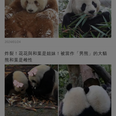
2024/01/24
炸裂！花花與和葉是姐妹！被當作「男熊」的大貓
熊和葉是雌性