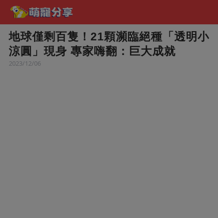
地球僅剩百隻！21顆瀕臨絕種「透明小
涼圓」現身 專家嗨翻：巨大成就
2023/12/06