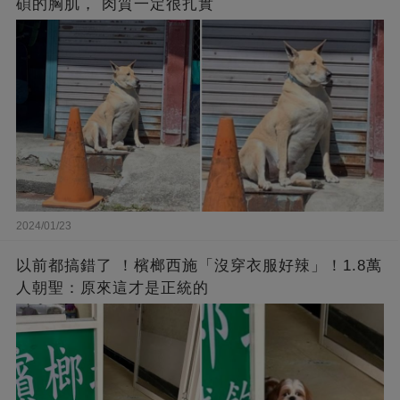
碩的胸肌， 肉質一定很扎實
2024/01/23
以前都搞錯了 ！檳榔西施「沒穿衣服好辣」！1.8萬
人朝聖：原來這才是正統的