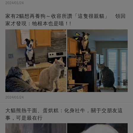
2024/01/24
家有2貓想再養狗～收容所讚「這隻很親貓」 領回
家才發現：牠根本也是喵！!
2024/01/24
大貓熊熱干面、蛋烘糕：化身社牛，關于交朋友這
事，可是最在行