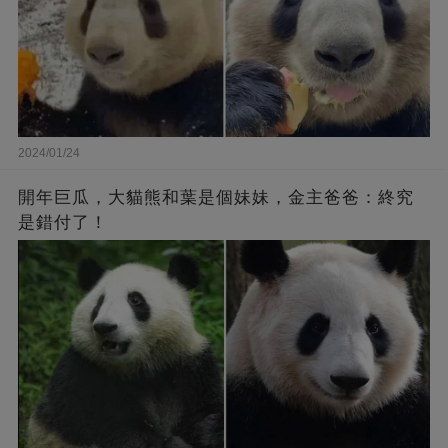
2024/01/24
開年巨瓜，大貓熊和葉是個妹妹，金主爸爸：終究
是錯付了！