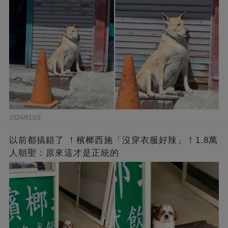
2024/01/23
以前都搞錯了 ！檳榔西施「沒穿衣服好辣」！1.8萬
人朝聖：原來這才是正統的