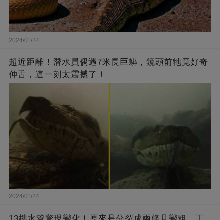
2024/01/24
超近距離！潛水員偶遇7米長巨蟒，鏡頭前牠竟好奇
伸舌，這一刻太震撼了！
2024/01/24
13樓水管驚現變化！原來是分裂成兩條且變粗，工