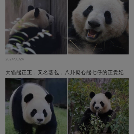
2024/01/24
大貓熊正正，又名蒸包，八卦癡心熊七仔的正貴妃