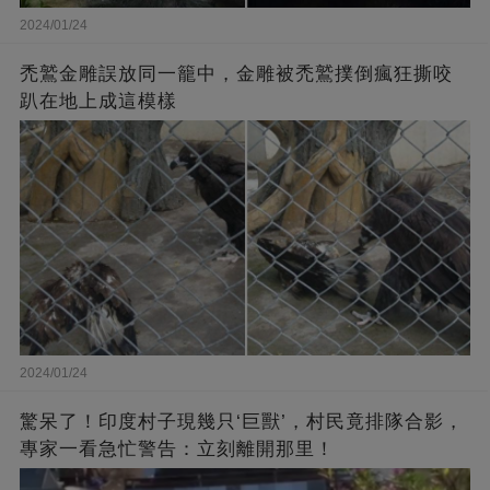
2024/01/24
禿鷲金雕誤放同一籠中，金雕被禿鷲撲倒瘋狂撕咬
趴在地上成這模樣
2024/01/24
驚呆了！印度村子現幾只‘巨獸’，村民竟排隊合影，
專家一看急忙警告：立刻離開那里！