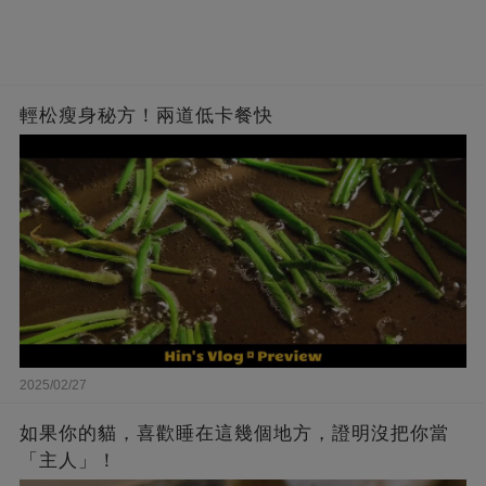
輕松瘦身秘方！兩道低卡餐快
2025/02/27
如果你的貓，喜歡睡在這幾個地方，證明沒把你當
「主人」！