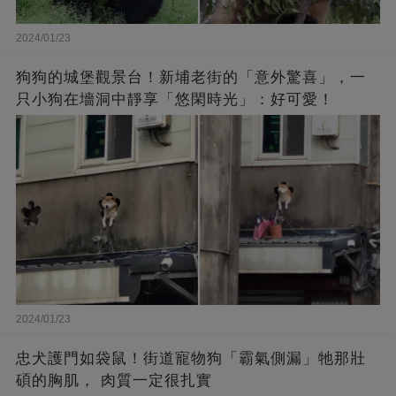
2024/01/23
狗狗的城堡觀景台！新埔老街的「意外驚喜」，一
只小狗在墻洞中靜享「悠閑時光」：好可愛！
2024/01/23
忠犬護門如袋鼠！街道寵物狗「霸氣側漏」牠那壯
碩的胸肌， 肉質一定很扎實