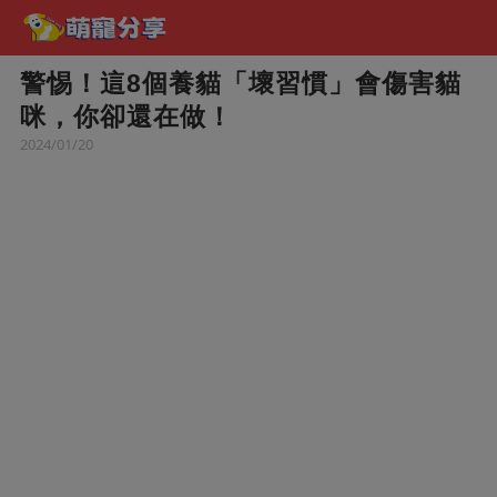
警惕！這8個養貓「壞習慣」會傷害貓
咪，你卻還在做！
2024/01/20