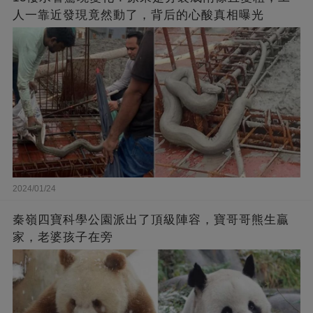
人一靠近發現竟然動了，背后的心酸真相曝光
2024/01/24
秦嶺四寶科學公園派出了頂級陣容，寶哥哥熊生贏
家，老婆孩子在旁