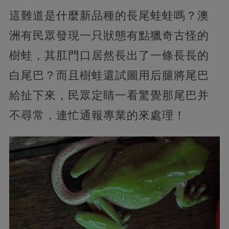
這難道是什麼新品種的長尾蛙蛙嗎？澳
洲有民眾發現一只狀態有點獵奇古怪的
樹蛙，其肛門口居然長出了一條長長的
白尾巴？而且樹蛙還試圖用后腿將尾巴
給扯下來，民眾定睛一看驚覺那尾巴并
不尋常，連忙通報專業的來處理！