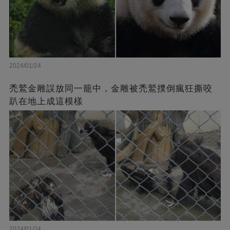
2024/01/24
禿鷲金雕誤放同一籠中，金雕被禿鷲撲倒瘋狂撕咬
趴在地上成這模樣
2024/01/24