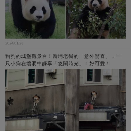
2024/01/23
狗狗的城堡觀景台！新埔老街的「意外驚喜」，一
只小狗在墻洞中靜享「悠閑時光」：好可愛！