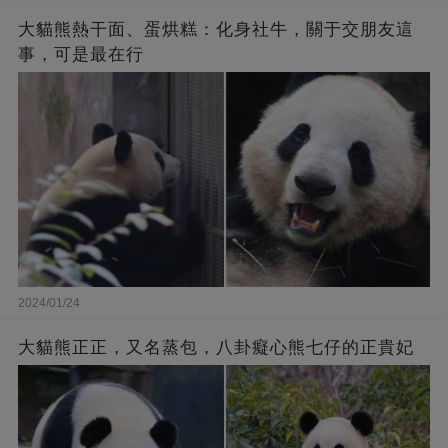
大貓熊熱干面、蛋烘糕：化身社牛，關于交朋友這
事，可是最在行
2024/01/24
大貓熊正正，又名蒸包，八卦癡心熊七仔的正貴妃