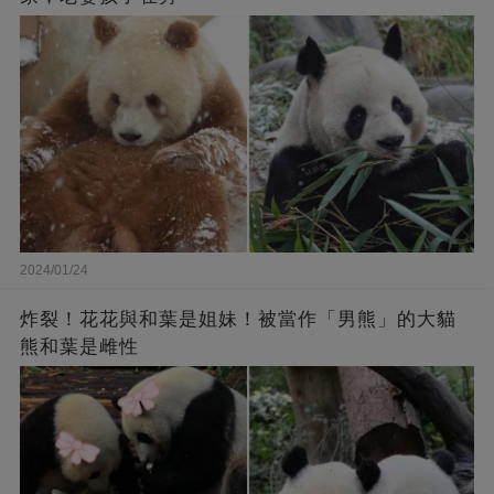
2024/01/24
炸裂！花花與和葉是姐妹！被當作「男熊」的大貓
熊和葉是雌性