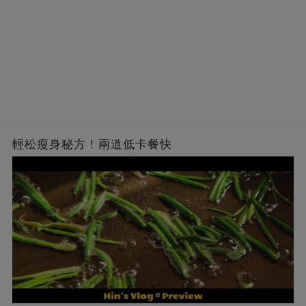
輕松瘦身秘方！兩道低卡餐快