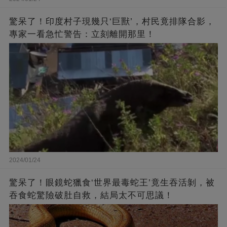
驚呆了！印度村子現幾只‘巨獸’，村民竟排隊合影，
專家一看急忙警告：立刻離開那里！
2024/01/24
驚呆了！眼鏡蛇獵食‘世界最毒蛇王’竟生吞活剝，被
吞食蛇驚險破肚自救，結局太不可思議！