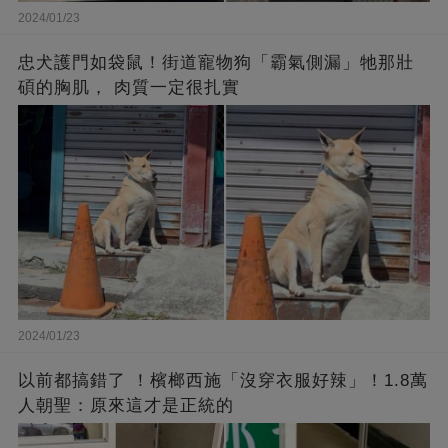
2024/01/23
忠犬護門如袋鼠！街道寵物狗「霸氣側漏」牠那壯
碩的胸肌， 肉質一定很扎實
2024/01/23
以前都搞錯了 ！檳榔西施「沒穿衣服好辣」！1.8萬
人朝聖：原來這才是正統的