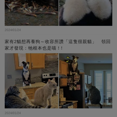
2024/01/24
家有2貓想再養狗～收容所讚「這隻很親貓」 領回
家才發現：牠根本也是喵！!
2024/01/24