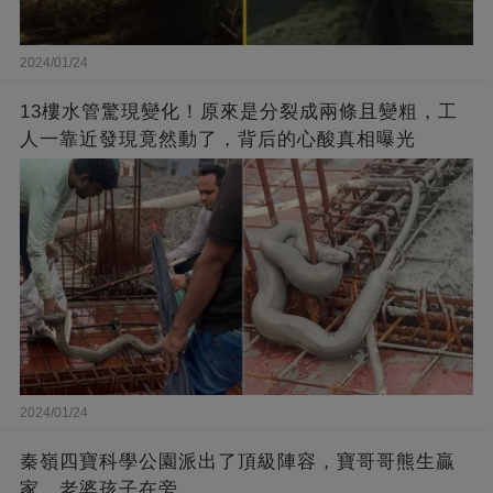
2024/01/24
13樓水管驚現變化！原來是分裂成兩條且變粗，工
人一靠近發現竟然動了，背后的心酸真相曝光
2024/01/24
秦嶺四寶科學公園派出了頂級陣容，寶哥哥熊生贏
家，老婆孩子在旁