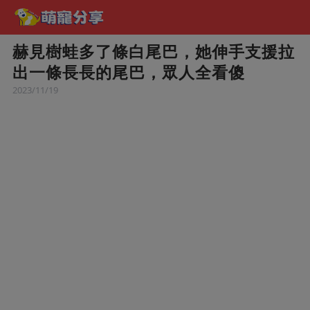
赫見樹蛙多了條白尾巴，她伸手支援拉
出一條長長的尾巴，眾人全看傻
2023/11/19