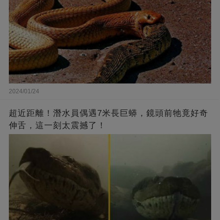
2024/01/24
超近距離！潛水員偶遇7米長巨蟒，鏡頭前牠竟好奇
伸舌，這一刻太震撼了！