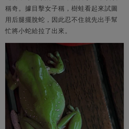
稱奇。據目擊女子稱，樹蛙看起來試圖
用后腿擺脫蛇，因此忍不住就先出手幫
忙將小蛇給拉了出來。