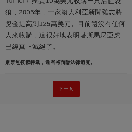
Turner）懸賞10萬美元收購一只活體袋
狼，2005年，一家澳大利亞新聞雜志將
獎金提高到125萬美元。目前還沒有任何
人來收購，這很好地表明塔斯馬尼亞虎
已經真正滅絕了。
嚴禁無授權轉載，違者將面臨法律追究。
下一頁