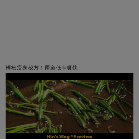
輕松瘦身秘方！兩道低卡餐快