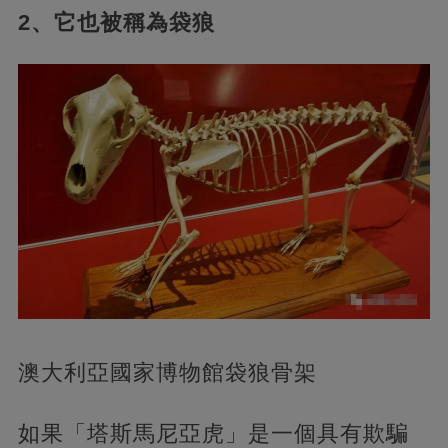
2、它也被稱為袋狼
澳大利亞國家博物館袋狼骨架
如果「塔斯馬尼亞虎」是一個具有欺騙