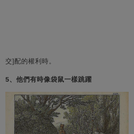
交]配的權利時。
5、他們有時像袋鼠一樣跳躍