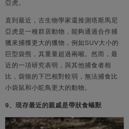
亞虎。
直到最近，古生物學家還推測塔斯馬尼
亞虎是一種群居動物，能夠通過合作捕
獵來捕獲更大的獵物，例如SUV大小的
巨型袋熊，其重量超過兩噸。然而，最
近的一項研究表明，與其他捕食者相
比，袋狼的下巴相對較弱，無法捕食比
小袋鼠和小鴕鳥更大的動物。
9、現存最近的親戚是帶狀食蟻獸