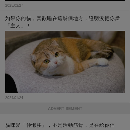
2025/02/27
如果你的貓，喜歡睡在這幾個地方，證明沒把你當
「主人」！
2024/01/24
ADVERTISEMENT
貓咪愛「伸懶腰」，不是活動筋骨，是在給你信