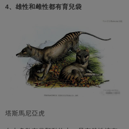
4、雄性和雌性都有育兒袋
塔斯馬尼亞虎