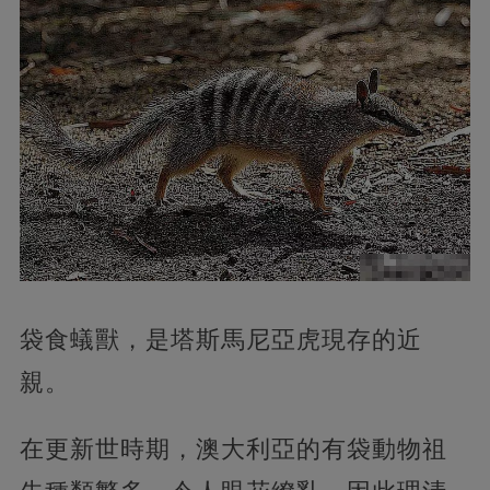
袋食蟻獸，是塔斯馬尼亞虎現存的近
親。
在更新世時期，澳大利亞的有袋動物祖