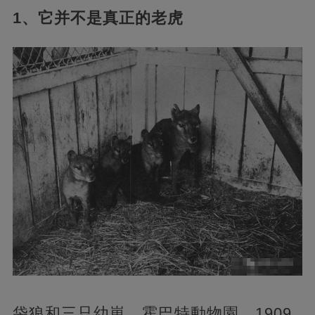
1、它并不是真正的老虎
袋狼和三只幼崽，霍巴特動物園，1909