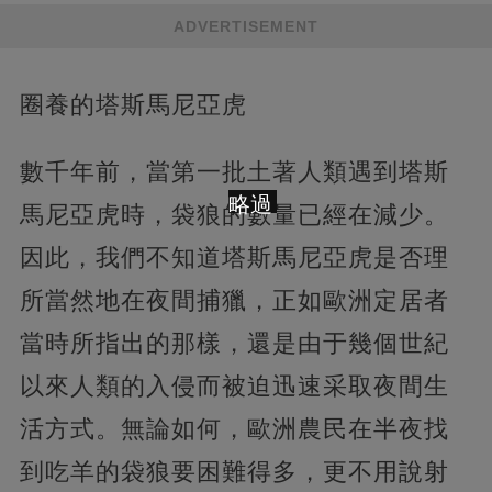
ADVERTISEMENT
圈養的塔斯馬尼亞虎
數千年前，當第一批土著人類遇到塔斯
略過
馬尼亞虎時，袋狼的數量已經在減少。
因此，我們不知道塔斯馬尼亞虎是否理
所當然地在夜間捕獵，正如歐洲定居者
當時所指出的那樣，還是由于幾個世紀
以來人類的入侵而被迫迅速采取夜間生
活方式。無論如何，歐洲農民在半夜找
到吃羊的袋狼要困難得多，更不用說射