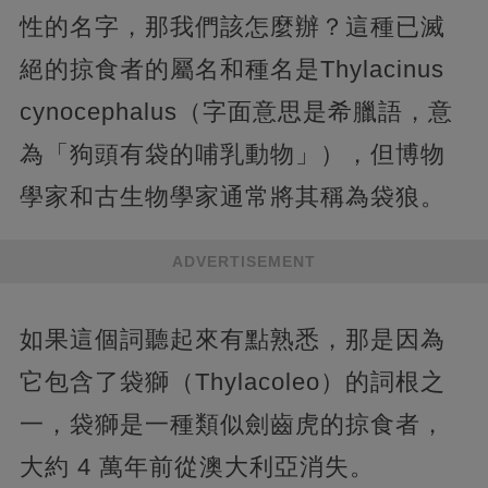
性的名字，那我們該怎麼辦？這種已滅
絕的掠食者的屬名和種名是Thylacinus
cynocephalus（字面意思是希臘語，意
為「狗頭有袋的哺乳動物」），但博物
學家和古生物學家通常將其稱為袋狼。
ADVERTISEMENT
如果這個詞聽起來有點熟悉，那是因為
它包含了袋獅（Thylacoleo）的詞根之
一，袋獅是一種類似劍齒虎的掠食者，
大約 4 萬年前從澳大利亞消失。