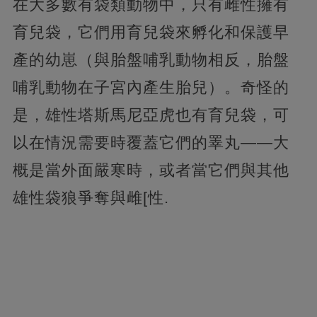
在大多數有袋類動物中，只有雌性擁有
育兒袋，它們用育兒袋來孵化和保護早
產的幼崽（與胎盤哺乳動物相反，胎盤
哺乳動物在子宮內產生胎兒）。奇怪的
是，雄性塔斯馬尼亞虎也有育兒袋，可
以在情況需要時覆蓋它們的睪丸——大
概是當外面嚴寒時，或者當它們與其他
雄性袋狼爭奪與雌[性.