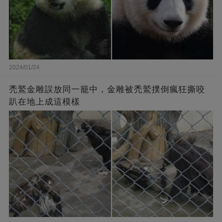
2024/01/24
禿鷲金雕誤放同一籠中，金雕被禿鷲撲倒瘋狂撕咬
趴在地上成這模樣