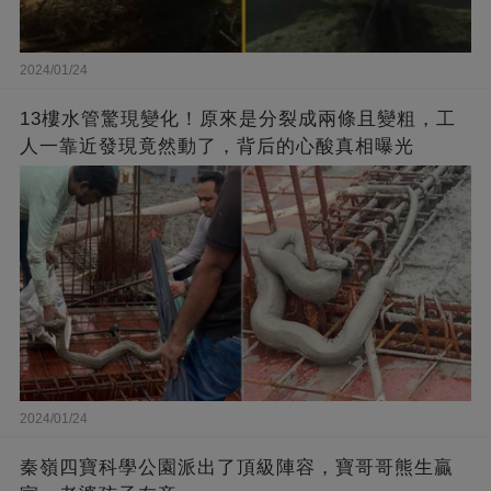
2024/01/24
13樓水管驚現變化！原來是分裂成兩條且變粗，工
人一靠近發現竟然動了，背后的心酸真相曝光
2024/01/24
秦嶺四寶科學公園派出了頂級陣容，寶哥哥熊生贏