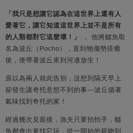
「我只是想讓它認為在這世界上還有人
愛著它，讓它知道這世界上並不是所有
的人類都對它這麼壞！」
， 他將鱷魚取
名為波丘（Pocho），直到牠傷勢痊癒
後，便帶著波丘來到河邊放生！
原以為兩人就此告別，沒想到隔天早上
卻發生讓奇托意想不到的事---波丘循著
氣味找到奇托的家！
經過幾次見面後，漁夫只要拍拍手，鱷
魚都會出來找它玩，從一開始的親吻到