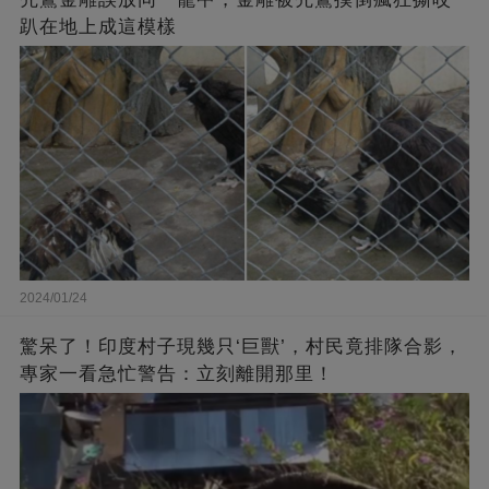
趴在地上成這模樣
2024/01/24
驚呆了！印度村子現幾只‘巨獸’，村民竟排隊合影，
專家一看急忙警告：立刻離開那里！