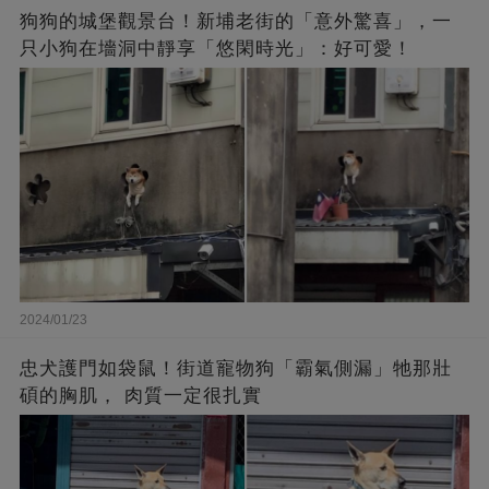
狗狗的城堡觀景台！新埔老街的「意外驚喜」，一
只小狗在墻洞中靜享「悠閑時光」：好可愛！
2024/01/23
忠犬護門如袋鼠！街道寵物狗「霸氣側漏」牠那壯
碩的胸肌， 肉質一定很扎實