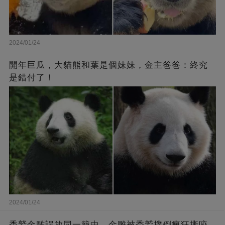
2024/01/24
開年巨瓜，大貓熊和葉是個妹妹，金主爸爸：終究
是錯付了！
2024/01/24
禿鷲金雕誤放同一籠中，金雕被禿鷲撲倒瘋狂撕咬