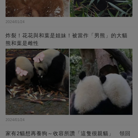
2024/01/24
炸裂！花花與和葉是姐妹！被當作「男熊」的大貓
熊和葉是雌性
2024/01/24
家有2貓想再養狗～收容所讚「這隻很親貓」 領回