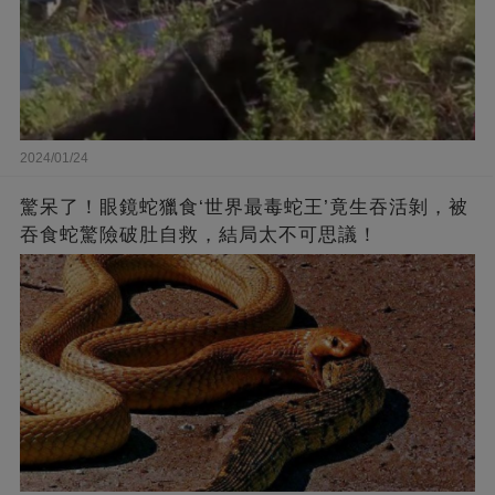
2024/01/24
驚呆了！眼鏡蛇獵食‘世界最毒蛇王’竟生吞活剝，被
吞食蛇驚險破肚自救，結局太不可思議！