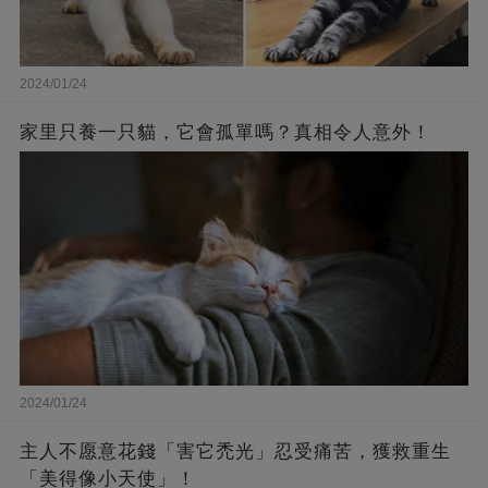
2024/01/24
家里只養一只貓，它會孤單嗎？真相令人意外！
2024/01/24
主人不愿意花錢「害它禿光」忍受痛苦，獲救重生
「美得像小天使」！