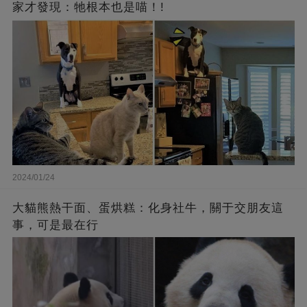
家才發現：牠根本也是喵！!
2024/01/24
大貓熊熱干面、蛋烘糕：化身社牛，關于交朋友這
事，可是最在行