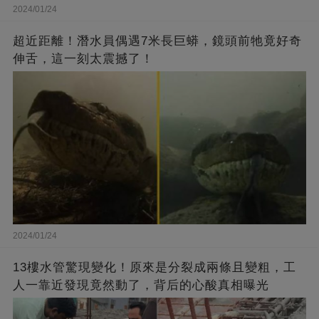
2024/01/24
超近距離！潛水員偶遇7米長巨蟒，鏡頭前牠竟好奇
伸舌，這一刻太震撼了！
2024/01/24
13樓水管驚現變化！原來是分裂成兩條且變粗，工
人一靠近發現竟然動了，背后的心酸真相曝光