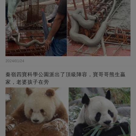
2024/01/24
秦嶺四寶科學公園派出了頂級陣容，寶哥哥熊生贏
家，老婆孩子在旁