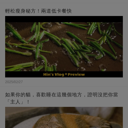
輕松瘦身秘方！兩道低卡餐快
2025/02/27
如果你的貓，喜歡睡在這幾個地方，證明沒把你當
「主人」！