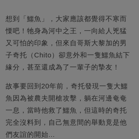
想到「鱷魚」，大家應該都覺得不寒而
慄吧！牠身為河中之王，一向給人兇猛
又可怕的印象，但來自哥斯大黎加的男
子奇托（Chito）卻意外和一隻鱷魚結下
緣分，甚至還成為了一輩子的摯友！
故事要回到20年前，奇托發現一隻大鱷
魚因為被農夫開槍攻擊，躺在河邊奄奄
一息，當時他救了鱷魚，但這時的奇托
完全沒料到，自己無意間的舉動竟是他
們友誼的開始...