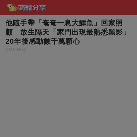
他隨手帶「奄奄一息大鱷魚」回家照
顧 放生隔天「家門出現最熟悉黑影」
20年後感動數千萬顆心
2023/09/22