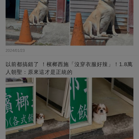
2024/01/23
以前都搞錯了 ！檳榔西施「沒穿衣服好辣」！1.8萬
人朝聖：原來這才是正統的