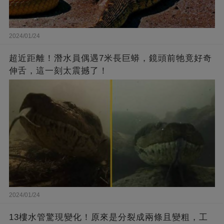
2024/01/24
超近距離！潛水員偶遇7米長巨蟒，鏡頭前牠竟好奇
伸舌，這一刻太震撼了！
2024/01/24
13樓水管驚現變化！原來是分裂成兩條且變粗，工