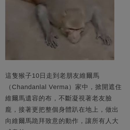
這隻猴子10日走到老朋友維爾馬
（Chandanlal Verma）家中，掀開遮住
維爾馬遺容的布，不斷凝視著老友臉
龐，接著更把整個身體趴在地上，做出
向維爾馬跪拜致意的動作，讓所有人大