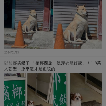
2024/01/23
以前都搞錯了 ！檳榔西施「沒穿衣服好辣」！1.8萬
人朝聖：原來這才是正統的