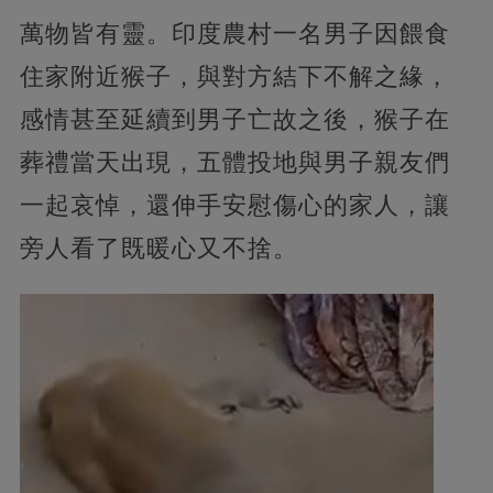
萬物皆有靈。印度農村一名男子因餵食
住家附近猴子，與對方結下不解之緣，
感情甚至延續到男子亡故之後，猴子在
葬禮當天出現，五體投地與男子親友們
一起哀悼，還伸手安慰傷心的家人，讓
旁人看了既暖心又不捨。