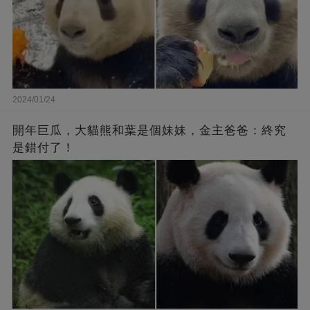
2024/01/24
開年巨瓜，大貓熊和葉是個妹妹，金主爸爸：終究
是錯付了！