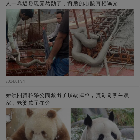
人一靠近發現竟然動了，背后的心酸真相曝光
2024/01/24
秦嶺四寶科學公園派出了頂級陣容，寶哥哥熊生贏
家，老婆孩子在旁