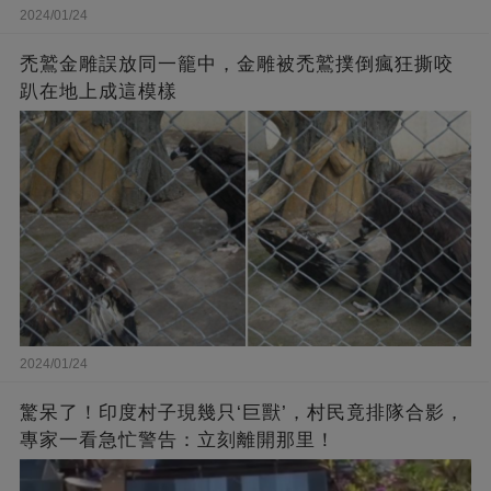
2024/01/24
禿鷲金雕誤放同一籠中，金雕被禿鷲撲倒瘋狂撕咬
趴在地上成這模樣
2024/01/24
驚呆了！印度村子現幾只‘巨獸’，村民竟排隊合影，
專家一看急忙警告：立刻離開那里！