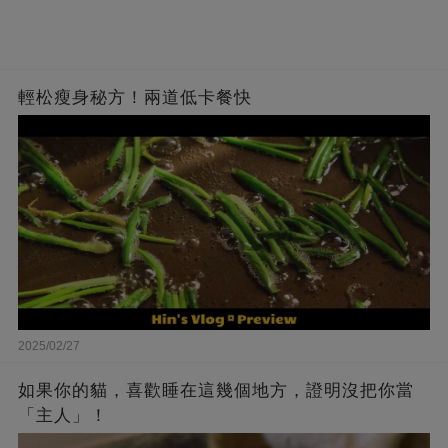
輕松瘦身秘方！兩道低卡餐快
2025/02/27
如果你的貓，喜歡睡在這幾個地方，證明沒把你當
「主人」！