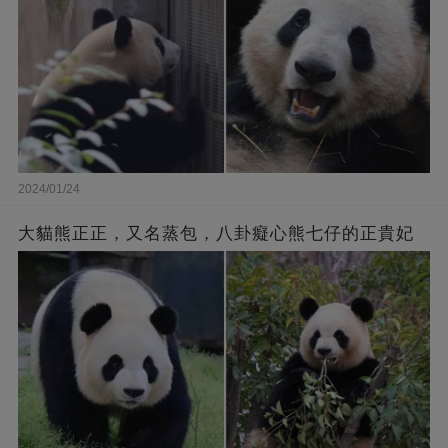
2024/01/24
大貓熊正正，又名蒸包，八卦癡心熊七仔的正貴妃