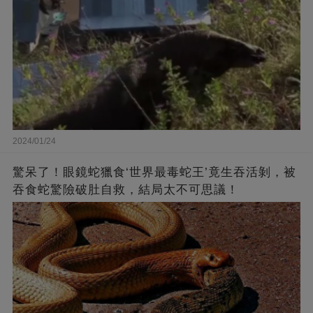
2024/01/24
驚呆了！眼鏡蛇獵食‘世界最毒蛇王’竟生吞活剝，被
吞食蛇驚險破肚自救，結局太不可思議！