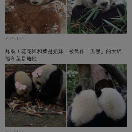
2024/01/24
炸裂！花花與和葉是姐妹！被當作「男熊」的大貓
熊和葉是雌性