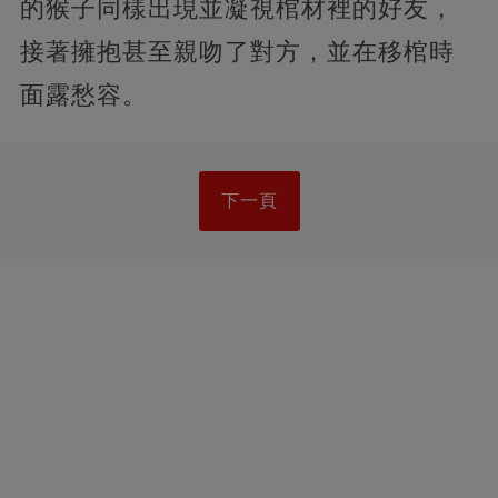
的猴子同樣出現並凝視棺材裡的好友，
接著擁抱甚至親吻了對方，並在移棺時
面露愁容。
下一頁