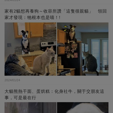
2024/01/24
家有2貓想再養狗～收容所讚「這隻很親貓」 領回
家才發現：牠根本也是喵！!
2024/01/24
大貓熊熱干面、蛋烘糕：化身社牛，關于交朋友這
事，可是最在行