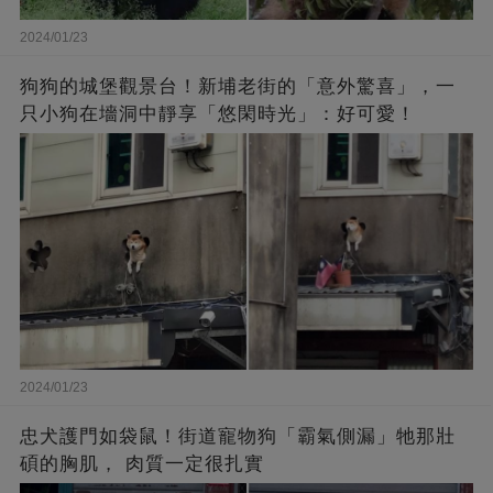
2024/01/23
狗狗的城堡觀景台！新埔老街的「意外驚喜」，一
只小狗在墻洞中靜享「悠閑時光」：好可愛！
2024/01/23
忠犬護門如袋鼠！街道寵物狗「霸氣側漏」牠那壯
碩的胸肌， 肉質一定很扎實