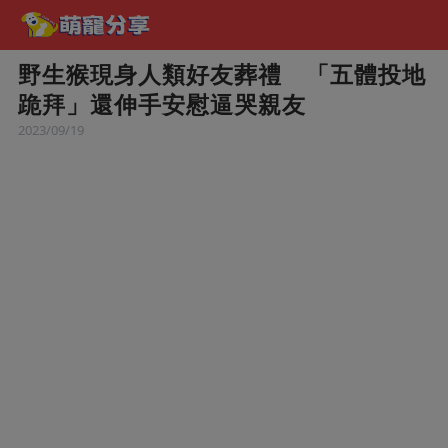
野生猴現身人類好友葬禮 「五體投地
跪拜」還伸手安慰逼哭親友
2023/09/19