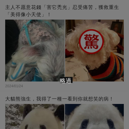
主人不愿意花錢「害它禿光」忍受痛苦，獲救重生
「美得像小天使」！
略過
2024/01/24
大貓熊強生，我得了一種一看到你就想笑的病！