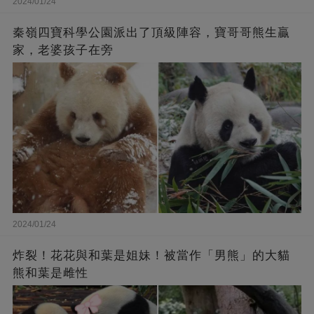
2024/01/24
秦嶺四寶科學公園派出了頂級陣容，寶哥哥熊生贏
家，老婆孩子在旁
2024/01/24
炸裂！花花與和葉是姐妹！被當作「男熊」的大貓
熊和葉是雌性