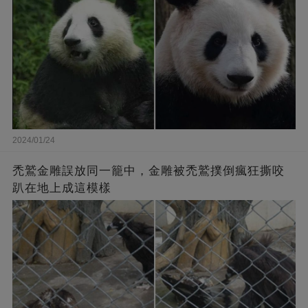
2024/01/24
禿鷲金雕誤放同一籠中，金雕被禿鷲撲倒瘋狂撕咬
趴在地上成這模樣