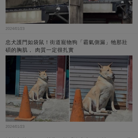
2024/01/23
忠犬護門如袋鼠！街道寵物狗「霸氣側漏」牠那壯
碩的胸肌， 肉質一定很扎實
2024/01/23