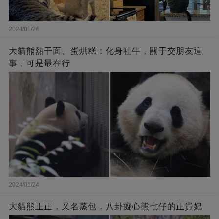
2024/01/24
大貓熊熱干面、蛋烘糕：化身社牛，關于交朋友這
事，可是最在行
2024/01/24
大貓熊正正，又名蒸包，八卦癡心熊七仔的正貴妃