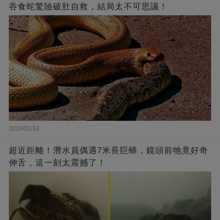
吞食蛇驚險破肚自救，結局太不可思議！
2024/01/24
超近距離！潛水員偶遇7米長巨蟒，鏡頭前牠竟好奇
伸舌，這一刻太震撼了！