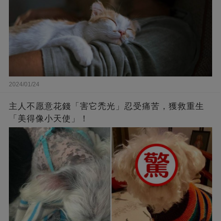
2024/01/24
主人不愿意花錢「害它禿光」忍受痛苦，獲救重生
「美得像小天使」！