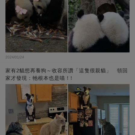
2024/01/24
家有2貓想再養狗～收容所讚「這隻很親貓」 領回
家才發現：牠根本也是喵！!