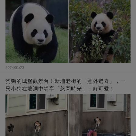
2024/01/23
狗狗的城堡觀景台！新埔老街的「意外驚喜」，一
只小狗在墻洞中靜享「悠閑時光」：好可愛！