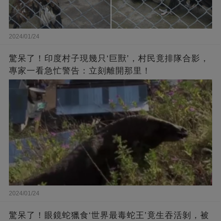
2024/01/24
驚呆了！印度村子現幾只‘巨獸’，村民竟排隊合影，
專家一看急忙警告：立刻離開那里！
2024/01/24
驚呆了！眼鏡蛇獵食‘世界最毒蛇王’竟生吞活剝，被