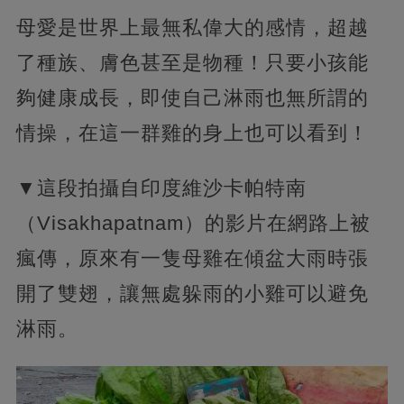
母愛是世界上最無私偉大的感情，超越
了種族、膚色甚至是物種！只要小孩能
夠健康成長，即使自己淋雨也無所謂的
情操，在這一群雞的身上也可以看到！
▼這段拍攝自印度維沙卡帕特南
（Visakhapatnam）的影片在網路上被
瘋傳，原來有一隻母雞在傾盆大雨時張
開了雙翅，讓無處躲雨的小雞可以避免
淋雨。