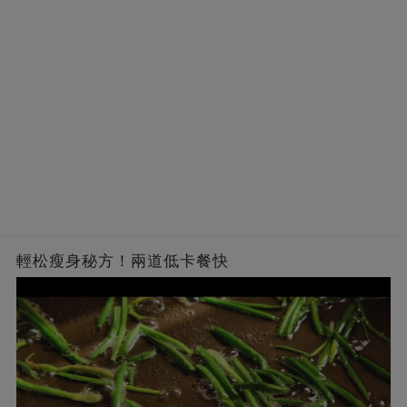
輕松瘦身秘方！兩道低卡餐快