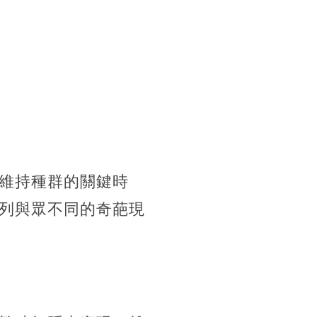
維持種群的關鍵時
列與眾不同的奇葩現