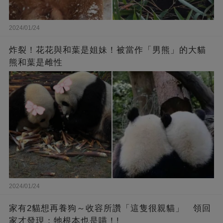
2024/01/24
炸裂！花花與和葉是姐妹！被當作「男熊」的大貓
熊和葉是雌性
2024/01/24
家有2貓想再養狗～收容所讚「這隻很親貓」 領回
家才發現：牠根本也是喵！!