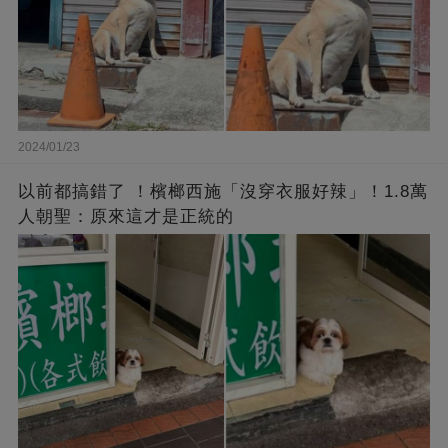
2024/01/23
以前都搞錯了 ！檳榔西施「沒穿衣服好辣」！1.8萬
人朝聖：原來這才是正統的