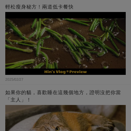
輕松瘦身秘方！兩道低卡餐快
2025/02/27
如果你的貓，喜歡睡在這幾個地方，證明沒把你當
「主人」！