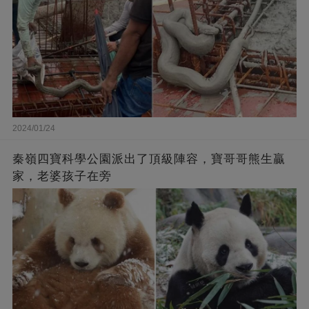
2024/01/24
秦嶺四寶科學公園派出了頂級陣容，寶哥哥熊生贏
家，老婆孩子在旁