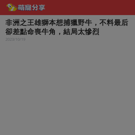
非洲之王雄獅本想捕獵野牛，不料最后
卻差點命喪牛角，結局太慘烈
2023/10/19