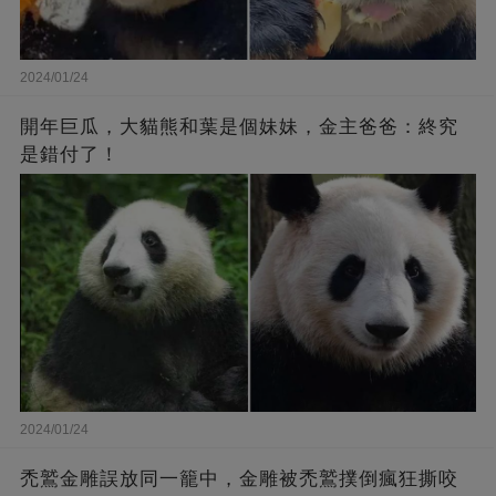
2024/01/24
開年巨瓜，大貓熊和葉是個妹妹，金主爸爸：終究
是錯付了！
2024/01/24
禿鷲金雕誤放同一籠中，金雕被禿鷲撲倒瘋狂撕咬