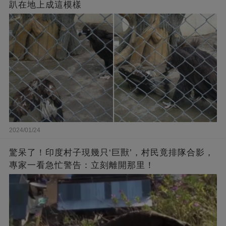
趴在地上成這模樣
2024/01/24
驚呆了！印度村子現幾只‘巨獸’，村民竟排隊合影，
專家一看急忙警告：立刻離開那里！