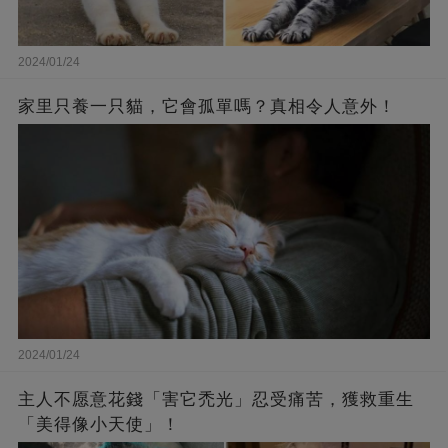
2024/01/24
家里只養一只貓，它會孤單嗎？真相令人意外！
2024/01/24
主人不愿意花錢「害它禿光」忍受痛苦，獲救重生
「美得像小天使」！