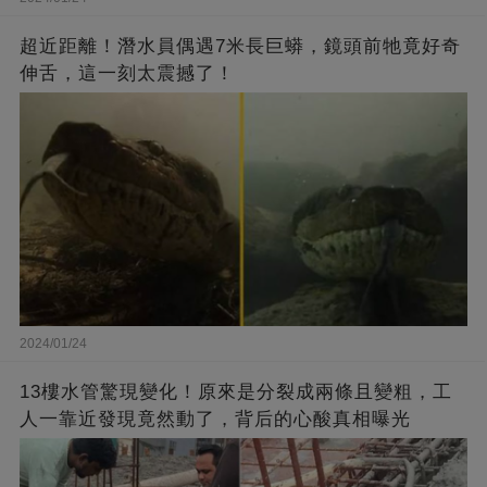
超近距離！潛水員偶遇7米長巨蟒，鏡頭前牠竟好奇
伸舌，這一刻太震撼了！
2024/01/24
13樓水管驚現變化！原來是分裂成兩條且變粗，工
人一靠近發現竟然動了，背后的心酸真相曝光