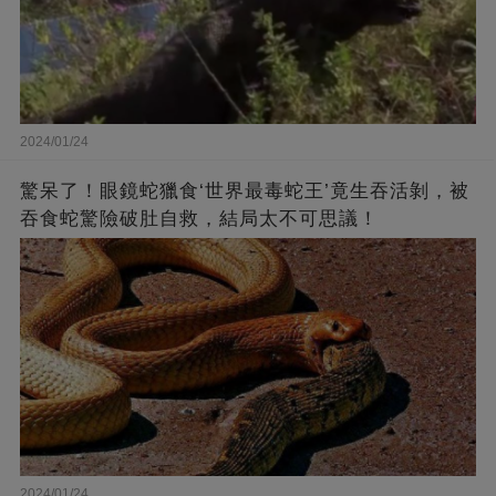
2024/01/24
驚呆了！眼鏡蛇獵食‘世界最毒蛇王’竟生吞活剝，被
吞食蛇驚險破肚自救，結局太不可思議！
2024/01/24