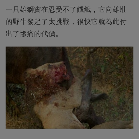
一只雄獅實在忍受不了饑餓，它向雄壯
的野牛發起了太挑戰，很快它就為此付
出了慘痛的代價。