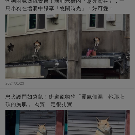
狗狗的城堡觀景台！新埔老街的「意外驚喜」，一
只小狗在墻洞中靜享「悠閑時光」：好可愛！
2024/01/23
忠犬護門如袋鼠！街道寵物狗「霸氣側漏」牠那壯
碩的胸肌， 肉質一定很扎實