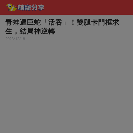
青蛙遭巨蛇「活吞」！雙腿卡門框求
生，結局神逆轉
2023/12/18