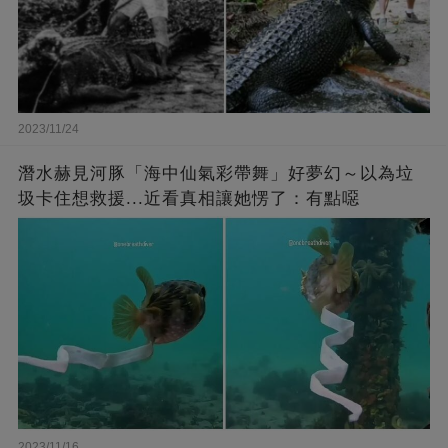
2023/11/24
潛水赫見河豚「海中仙氣彩帶舞」好夢幻～以為垃
圾卡住想救援...近看真相讓她愣了：有點噁
2023/11/16