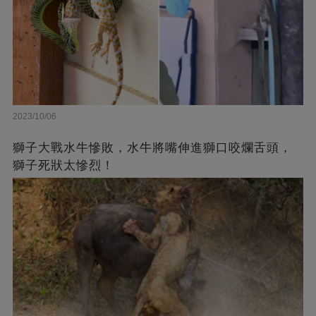
2023/10/06
獅子大戰水牛慘敗，水牛將嘴伸進獅口咬爛舌頭，
獅子死狀太慘烈！