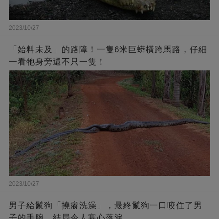
2023/10/27
「始料未及」的路障！一隻6米巨蟒橫跨馬路，仔細
一看牠身旁還不只一隻！
2023/10/27
男子給鬣狗「撓癢洗澡」，最終鬣狗一口咬住了男
子的手腕，結局令人寒心落淚