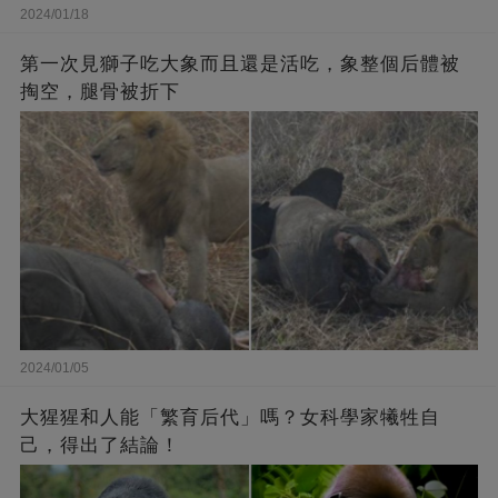
2024/01/18
第一次見獅子吃大象而且還是活吃，象整個后體被
掏空，腿骨被折下
2024/01/05
大猩猩和人能「繁育后代」嗎？女科學家犧牲自
己，得出了結論！