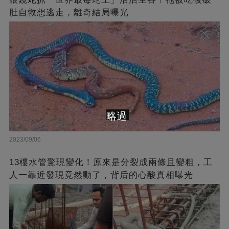
肚自救想逃走，離奇結局曝光
略過
2023/09/06
13樓水管驚現變化！原來是分裂成兩條且變粗，工
人一靠近發現竟然動了，背后的心酸真相曝光