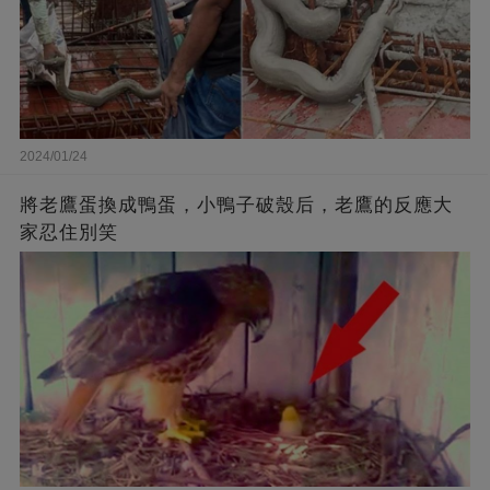
2024/01/24
將老鷹蛋換成鴨蛋，小鴨子破殼后，老鷹的反應大
家忍住別笑