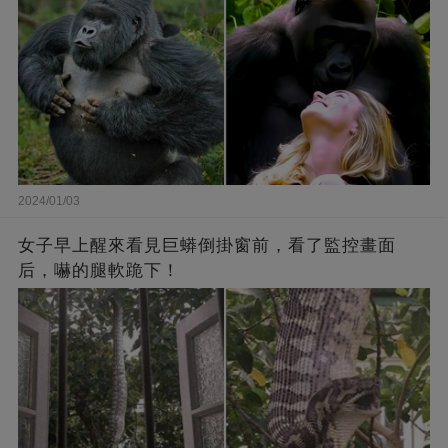
2024/01/03
女子早上醒來看見巨蟒倒掛窗前，看了監控畫面
后，嚇的腿軟跪下！