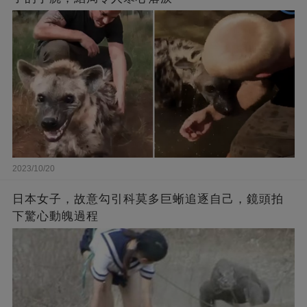
2023/10/20
日本女子，故意勾引科莫多巨蜥追逐自己，鏡頭拍
下驚心動魄過程