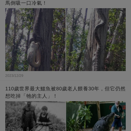
馬倒吸一口冷氣！
2023/12/29
110歲世界最大鱷魚被80歲老人餵養30年，但它仍然
想吃掉「牠的主人」！