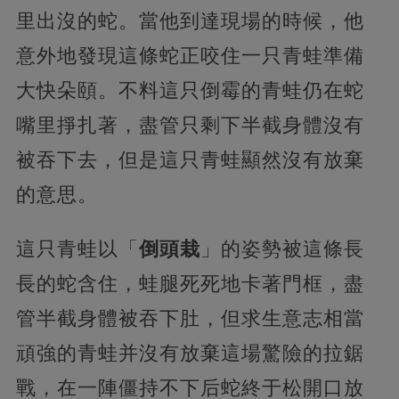
里出沒的蛇。當他到達現場的時候，他
意外地發現這條蛇正咬住一只青蛙準備
大快朵頤。不料這只倒霉的青蛙仍在蛇
嘴里掙扎著，盡管只剩下半截身體沒有
被吞下去，但是這只青蛙顯然沒有放棄
的意思。
這只青蛙以「
倒頭栽
」的姿勢被這條長
長的蛇含住，蛙腿死死地卡著門框，盡
管半截身體被吞下肚，但求生意志相當
頑強的青蛙并沒有放棄這場驚險的拉鋸
戰，在一陣僵持不下后蛇終于松開口放