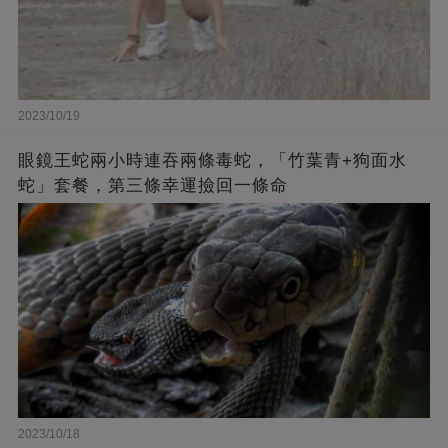
2023/10/19
眼鏡王蛇兩小時連吞兩條毒蛇，「竹葉青+狗面水
蛇」套餐，第三條幸運撿回一條命
2023/10/18