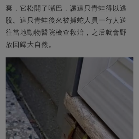
棄，它松開了嘴巴，讓這只青蛙得以逃
脫。這只青蛙後來被捕蛇人員一行人送
往當地動物醫院檢查救治，之后就會野
放回歸大自然。