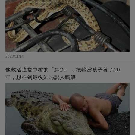
2023/11/14
他救活這隻中槍的「鱷魚」，把牠當孩子養了20
年，想不到最後結局讓人噴淚