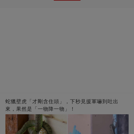
蛇獵壁虎「才剛含住頭」，下秒見援軍嚇到吐出
來，果然是「一物降一物」！