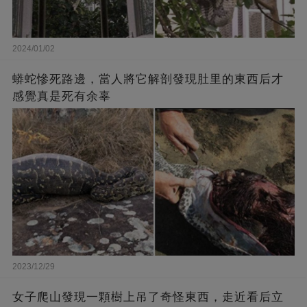
2024/01/02
蟒蛇慘死路邊，當人將它解剖發現肚里的東西后才
感覺真是死有余辜
2023/12/29
女子爬山發現一顆樹上吊了奇怪東西，走近看后立