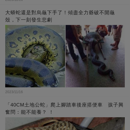
大蟒蛇還是對烏龜下手了！傾盡全力爺破不開龜
殼，下一刻發生悲劇
2023/11/16
「40CM土地公蛇」爬上腳踏車後座搭便車 孩子興
奮問：能不能養？ ！