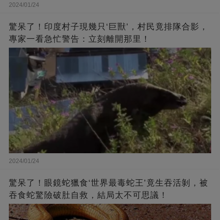
2024/01/24
驚呆了！印度村子現幾只‘巨獸’，村民竟排隊合影，
專家一看急忙警告：立刻離開那里！
2024/01/24
驚呆了！眼鏡蛇獵食‘世界最毒蛇王’竟生吞活剝，被
吞食蛇驚險破肚自救，結局太不可思議！