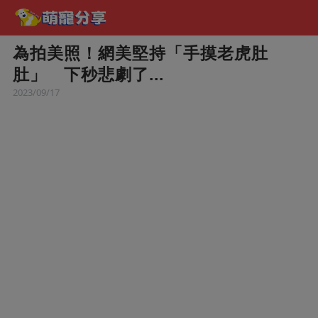
為拍美照！網美堅持「手摸老虎肚
肚」 下秒悲劇了...
2023/09/17