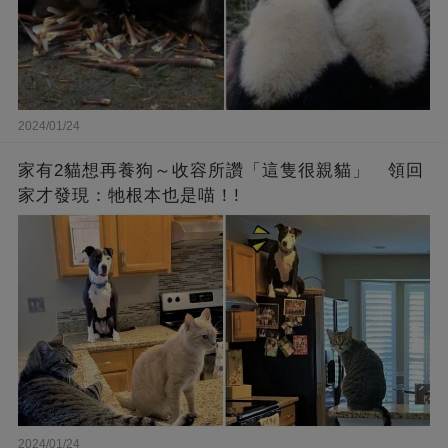
2024/01/24
家有2貓想再養狗～收容所讚「這隻很親貓」 領回
家才發現：牠根本也是喵！!
2024/01/24