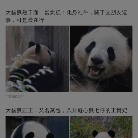
大貓熊熱干面、蛋烘糕：化身社牛，關于交朋友這
事，可是最在行
2024/01/24
大貓熊正正，又名蒸包，八卦癡心熊七仔的正貴妃