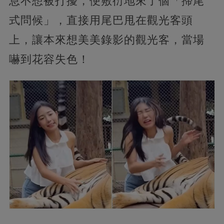
息不想被打擾，便敷衍地來了個「掃尾
式問候」，直接用尾巴甩在觀光客頭
上，讓本來想美美錄影的觀光客，當場
嚇到花容失色！