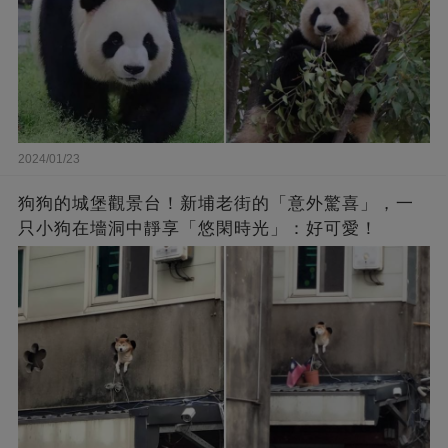
2024/01/23
狗狗的城堡觀景台！新埔老街的「意外驚喜」，一
只小狗在墻洞中靜享「悠閑時光」：好可愛！