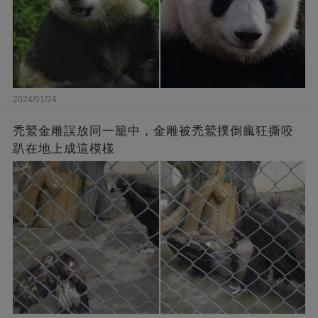
2024/01/24
禿鷲金雕誤放同一籠中，金雕被禿鷲撲倒瘋狂撕咬
趴在地上成這模樣