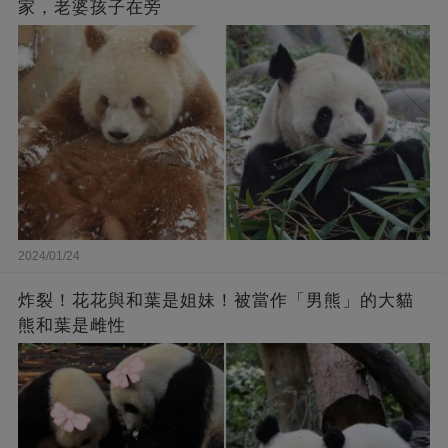
家，老婆孩子在旁
2024/01/24
炸裂！花花與和葉是姐妹！被當作「男熊」的大貓
熊和葉是雌性