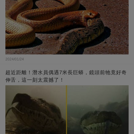
2024/01/24
超近距離！潛水員偶遇7米長巨蟒，鏡頭前牠竟好奇
伸舌，這一刻太震撼了！