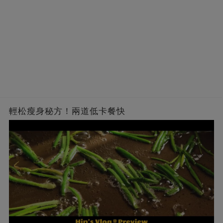
輕松瘦身秘方！兩道低卡餐快