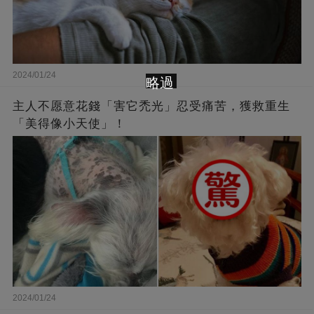
2024/01/24
略過
主人不愿意花錢「害它禿光」忍受痛苦，獲救重生
「美得像小天使」！
2024/01/24