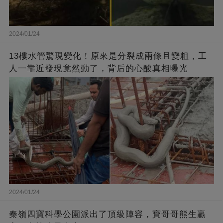
2024/01/24
13樓水管驚現變化！原來是分裂成兩條且變粗，工
人一靠近發現竟然動了，背后的心酸真相曝光
2024/01/24
秦嶺四寶科學公園派出了頂級陣容，寶哥哥熊生贏