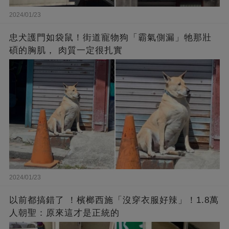
2024/01/23
忠犬護門如袋鼠！街道寵物狗「霸氣側漏」牠那壯
碩的胸肌， 肉質一定很扎實
2024/01/23
以前都搞錯了 ！檳榔西施「沒穿衣服好辣」！1.8萬
人朝聖：原來這才是正統的