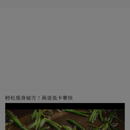
輕松瘦身秘方！兩道低卡餐快