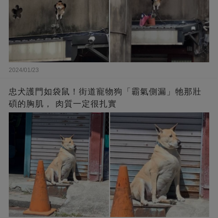
2024/01/23
忠犬護門如袋鼠！街道寵物狗「霸氣側漏」牠那壯
碩的胸肌， 肉質一定很扎實