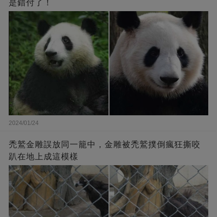
是錯付了！
2024/01/24
禿鷲金雕誤放同一籠中，金雕被禿鷲撲倒瘋狂撕咬
趴在地上成這模樣