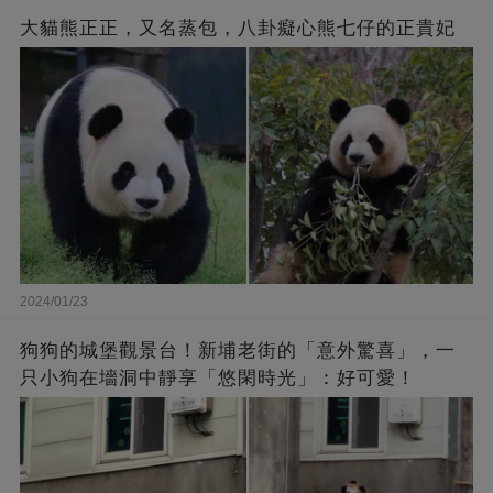
大貓熊正正，又名蒸包，八卦癡心熊七仔的正貴妃
2024/01/23
狗狗的城堡觀景台！新埔老街的「意外驚喜」，一
只小狗在墻洞中靜享「悠閑時光」：好可愛！