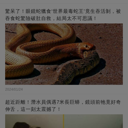
驚呆了！眼鏡蛇獵食‘世界最毒蛇王’竟生吞活剝，被
吞食蛇驚險破肚自救，結局太不可思議！
2024/01/24
超近距離！潛水員偶遇7米長巨蟒，鏡頭前牠竟好奇
伸舌，這一刻太震撼了！