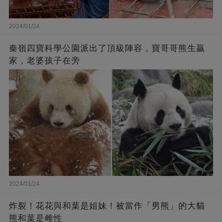
2024/01/24
秦嶺四寶科學公園派出了頂級陣容，寶哥哥熊生贏
家，老婆孩子在旁
2024/01/24
炸裂！花花與和葉是姐妹！被當作「男熊」的大貓
熊和葉是雌性