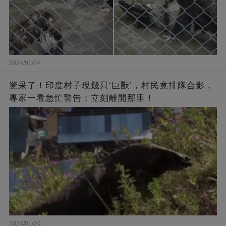
2024/01/24
驚呆了！印度村子現幾只‘巨獸’，村民竟排隊合影，
專家一看急忙警告：立刻離開那里！
2024/01/24