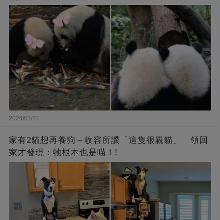
2024/01/24
家有2貓想再養狗～收容所讚「這隻很親貓」 領回
家才發現：牠根本也是喵！!