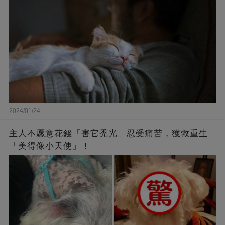
2024/01/24
主人不愿意花錢「害它禿光」忍受痛苦，獲救重生
「美得像小天使」！