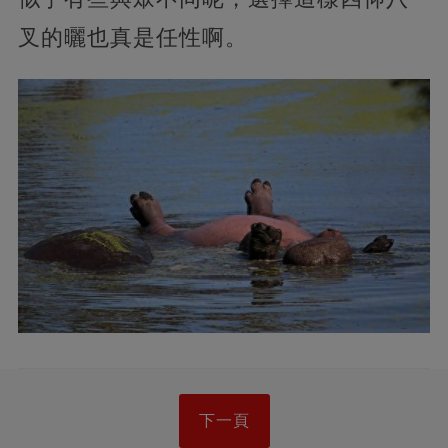
叉的曬也真是任性啊。
下一頁