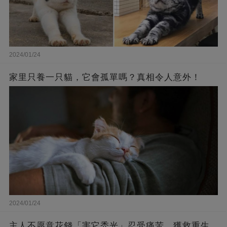
2024/01/24
家里只養一只貓，它會孤單嗎？真相令人意外！
2024/01/24
主人不愿意花錢「害它禿光」忍受痛苦，獲救重生