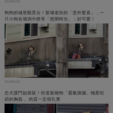
2024/01/23
狗狗的城堡觀景台！新埔老街的「意外驚喜」，一
只小狗在墻洞中靜享「悠閑時光」：好可愛！
2024/01/23
忠犬護門如袋鼠！街道寵物狗「霸氣側漏」牠那壯
碩的胸肌， 肉質一定很扎實