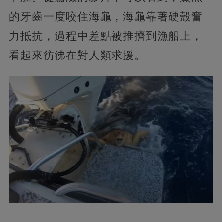
的牙齒一度咬住海龜，海龜靠著硬殼奮
力抵抗，過程中差點被推擠到漁船上，
看起來彷彿在對人類求援。