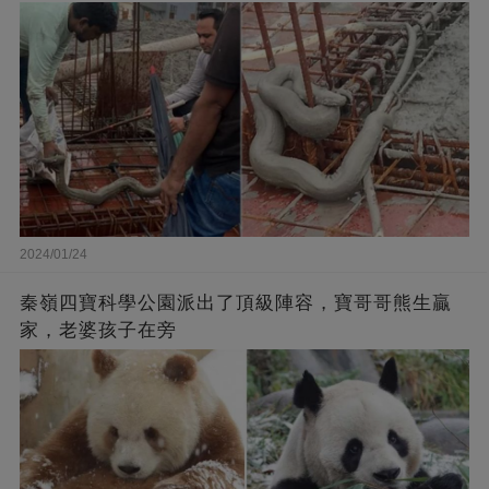
2024/01/24
秦嶺四寶科學公園派出了頂級陣容，寶哥哥熊生贏
家，老婆孩子在旁