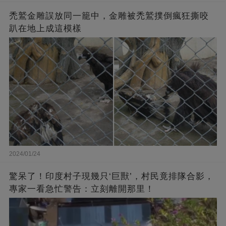
禿鷲金雕誤放同一籠中，金雕被禿鷲撲倒瘋狂撕咬
趴在地上成這模樣
2024/01/24
驚呆了！印度村子現幾只‘巨獸’，村民竟排隊合影，
專家一看急忙警告：立刻離開那里！