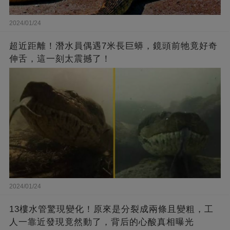
2024/01/24
超近距離！潛水員偶遇7米長巨蟒，鏡頭前牠竟好奇
伸舌，這一刻太震撼了！
2024/01/24
13樓水管驚現變化！原來是分裂成兩條且變粗，工
人一靠近發現竟然動了，背后的心酸真相曝光