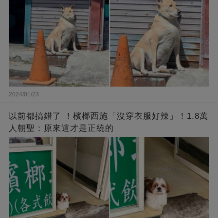
2024/01/23
以前都搞錯了 ！檳榔西施「沒穿衣服好辣」！1.8萬
人朝聖：原來這才是正統的