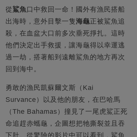
從
鯊魚
口中救回一命！國外有漁民搭船
出海時，意外目擊一隻
海龜
正被鯊魚追
殺，在血盆大口前多次垂死掙扎。這時
他們決定出手救援，讓海龜得以幸運逃
過一劫，搭著船到遠離鯊魚的地方再次
回到海中。
勇敢的漁民凱蘇爾文斯（Kai
Survance）以及他的朋友，在巴哈馬
（The Bahamas）撞見了一尾虎鯊正死
命追趕赤蠵龜，企圖想把牠撕裂並且吞
下肚。從驚險的影片中可以看到，鯊魚