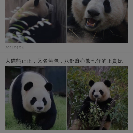
2024/01/24
大貓熊正正，又名蒸包，八卦癡心熊七仔的正貴妃