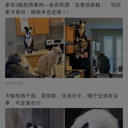
家有2貓想再養狗～收容所讚「這隻很親貓」 領回
家才發現：牠根本也是喵！!
2024/01/24
大貓熊熱干面、蛋烘糕：化身社牛，關于交朋友這
事，可是最在行