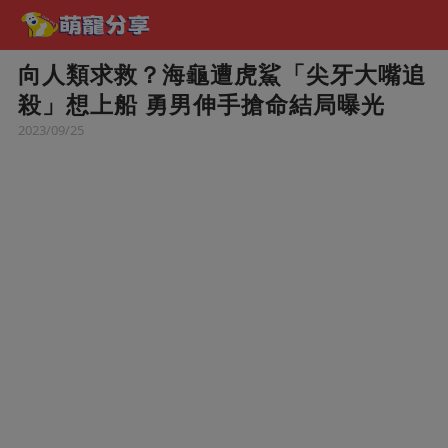
向人類求救？海龜遭虎鯊「尖牙大嘴追
殺」想上船 勇男伸手搶命結局曝光
2023/09/25