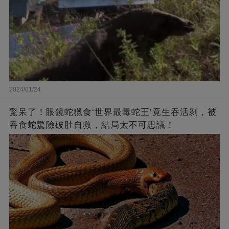
2024/01/24
驚呆了！眼鏡蛇獵食‘世界最毒蛇王’竟生吞活剝，被
吞食蛇驚險破肚自救，結局太不可思議！