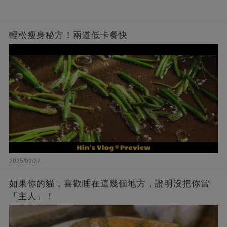
輕松瘦身秘方！兩道低卡餐快
2025/02/27
如果你的貓，喜歡睡在這幾個地方，證明沒把你當
「主人」！