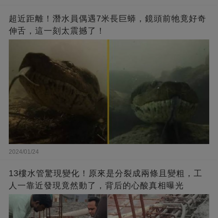
超近距離！潛水員偶遇7米長巨蟒，鏡頭前牠竟好奇
伸舌，這一刻太震撼了！
2024/01/24
13樓水管驚現變化！原來是分裂成兩條且變粗，工
人一靠近發現竟然動了，背后的心酸真相曝光