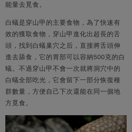
能量去覓食。
白蟻是穿山甲的主要食物，為了快速有
效的獲取食物，穿山甲進化出超長的舌
頭，找到白蟻巢穴之后，直接將舌頭伸
進去舔食，它的胃部可以容納500克的白
蟻。不過穿山甲不會一次就將洞穴中的
白蟻全部吃光，它會留下一部分恢復種
群數量，方便自己下次還能在同一個地
方覓食。