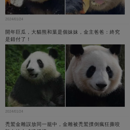
2024/01/24
開年巨瓜，大貓熊和葉是個妹妹，金主爸爸：終究
是錯付了！
2024/01/24
禿鷲金雕誤放同一籠中，金雕被禿鷲撲倒瘋狂撕咬