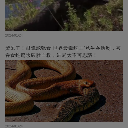
2024/01/24
驚呆了！眼鏡蛇獵食‘世界最毒蛇王’竟生吞活剝，被
吞食蛇驚險破肚自救，結局太不可思議！
2024/01/24