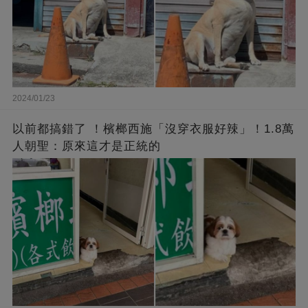
2024/01/23
以前都搞錯了 ！檳榔西施「沒穿衣服好辣」！1.8萬
人朝聖：原來這才是正統的