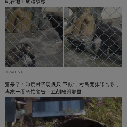
趴在地上成這模樣
2024/01/24
驚呆了！印度村子現幾只‘巨獸’，村民竟排隊合影，
專家一看急忙警告：立刻離開那里！