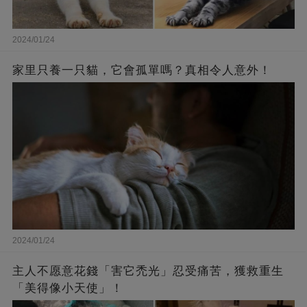
2024/01/24
家里只養一只貓，它會孤單嗎？真相令人意外！
2024/01/24
主人不愿意花錢「害它禿光」忍受痛苦，獲救重生
「美得像小天使」！