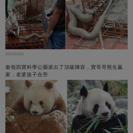
2024/01/24
秦嶺四寶科學公園派出了頂級陣容，寶哥哥熊生贏
家，老婆孩子在旁