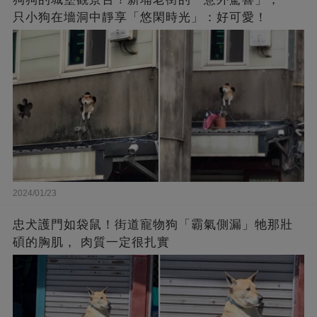
只小狗在墻洞中靜享「悠閑時光」：好可愛！
2024/01/23
忠犬護門如袋鼠！街道寵物狗「霸氣側漏」牠那壯
碩的胸肌， 肉質一定很扎實