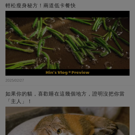
輕松瘦身秘方！兩道低卡餐快
2025/02/27
如果你的貓，喜歡睡在這幾個地方，證明沒把你當
「主人」！