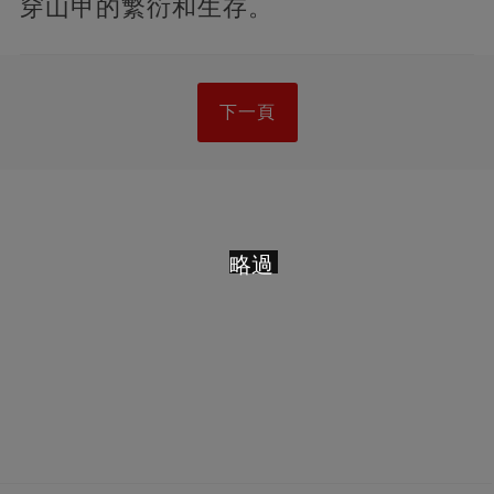
穿山甲的繁衍和生存。
下一頁
略過