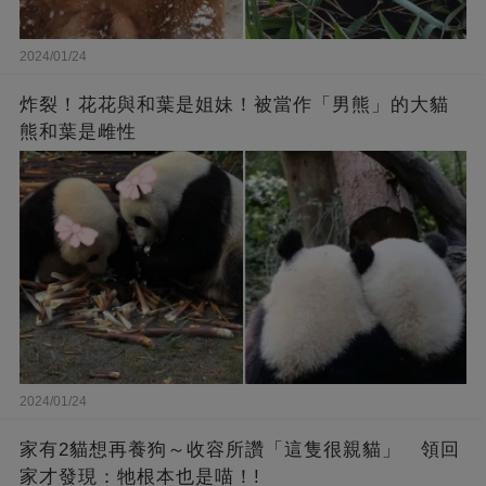
2024/01/24
炸裂！花花與和葉是姐妹！被當作「男熊」的大貓
熊和葉是雌性
2024/01/24
家有2貓想再養狗～收容所讚「這隻很親貓」 領回
家才發現：牠根本也是喵！!