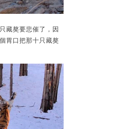
只藏獒要悲催了，因
個胃口把那十只藏獒