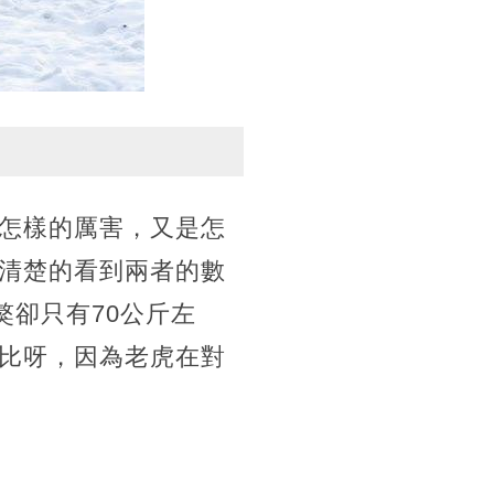
怎樣的厲害，又是怎
清楚的看到兩者的數
獒卻只有70公斤左
比呀，因為老虎在對