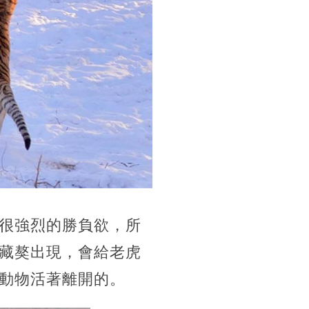
很強烈的勝負欲，所
藏獒出現，會給老虎
動物活著離開的。