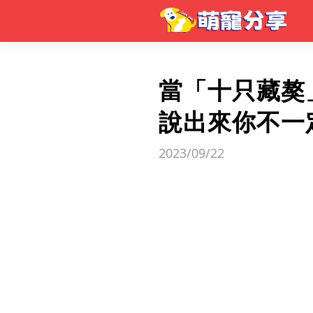
當「十只藏獒
說出來你不一
2023/09/22