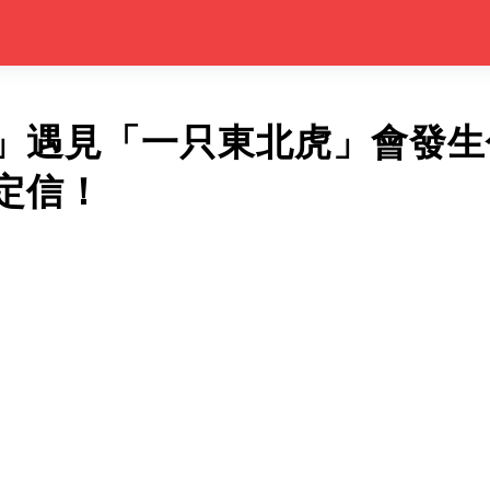
」遇見「一只東北虎」會發生
定信！