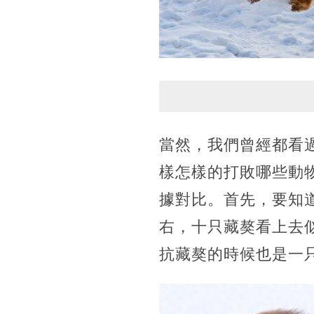
當然，我們曾經都看
樣怎樣的打敗哪些動
據對比。首先，要知道
右，十只藏獒看上去
抗藏獒的時候也是一