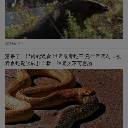
2024/01/24
驚呆了！眼鏡蛇獵食‘世界最毒蛇王’竟生吞活剝，被
吞食蛇驚險破肚自救，結局太不可思議！