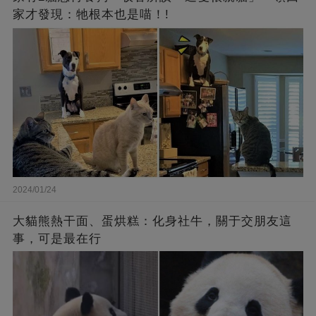
家才發現：牠根本也是喵！!
2024/01/24
大貓熊熱干面、蛋烘糕：化身社牛，關于交朋友這
事，可是最在行