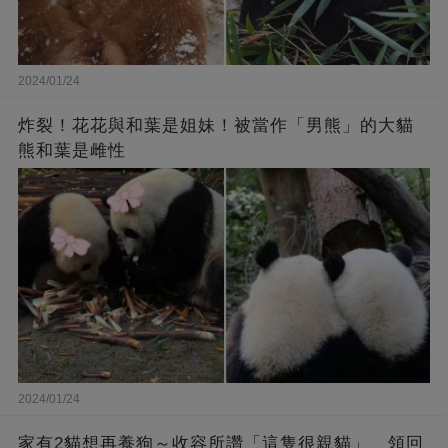
2024/01/24
炸裂！花花與和葉是姐妹！被當作「男熊」的大貓
熊和葉是雌性
2024/01/24
家有2貓想再養狗～收容所讚「這隻很親貓」 領回