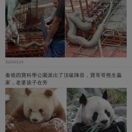
2024/01/24
秦嶺四寶科學公園派出了頂級陣容，寶哥哥熊生贏
家，老婆孩子在旁