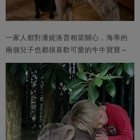
一家人都對潘妮洛普相當關心，海蒂的
兩個兒子也都很喜歡可愛的牛牛寶寶～