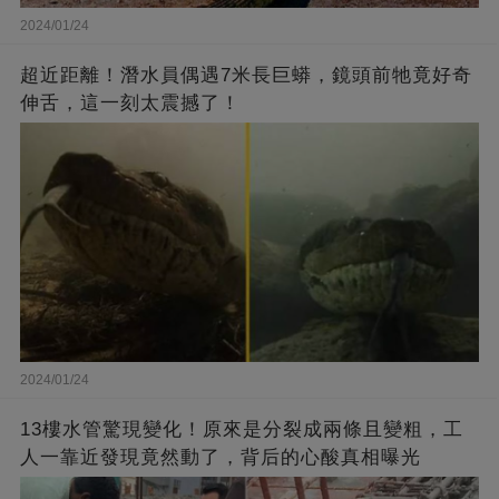
2024/01/24
超近距離！潛水員偶遇7米長巨蟒，鏡頭前牠竟好奇
伸舌，這一刻太震撼了！
2024/01/24
13樓水管驚現變化！原來是分裂成兩條且變粗，工
人一靠近發現竟然動了，背后的心酸真相曝光