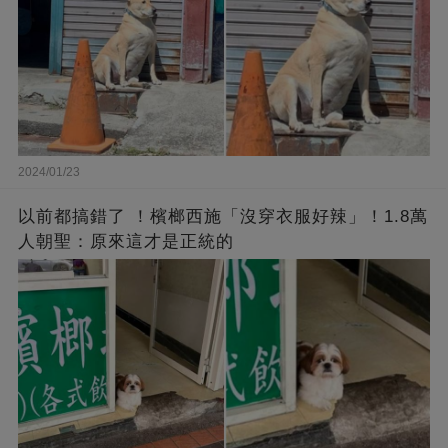
2024/01/23
以前都搞錯了 ！檳榔西施「沒穿衣服好辣」！1.8萬
人朝聖：原來這才是正統的