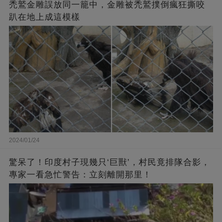
禿鷲金雕誤放同一籠中，金雕被禿鷲撲倒瘋狂撕咬
趴在地上成這模樣
2024/01/24
驚呆了！印度村子現幾只‘巨獸’，村民竟排隊合影，
專家一看急忙警告：立刻離開那里！