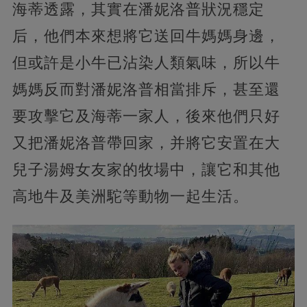
海蒂透露，其實在潘妮洛普狀況穩定
后，他們本來想將它送回牛媽媽身邊，
但或許是小牛已沾染人類氣味，所以牛
媽媽反而對潘妮洛普相當排斥，甚至還
要攻擊它及海蒂一家人，後來他們只好
又把潘妮洛普帶回家，并將它安置在大
兒子湯姆女友家的牧場中，讓它和其他
高地牛及美洲駝等動物一起生活。