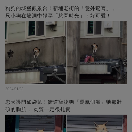
狗狗的城堡觀景台！新埔老街的「意外驚喜」，一
只小狗在墻洞中靜享「悠閑時光」：好可愛！
2024/01/23
忠犬護門如袋鼠！街道寵物狗「霸氣側漏」牠那壯
碩的胸肌， 肉質一定很扎實