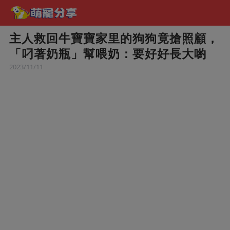
主人救回牛寶寶家里的狗狗竟搶照顧，
「叼著奶瓶」幫喂奶：要好好長大喲
2023/11/11