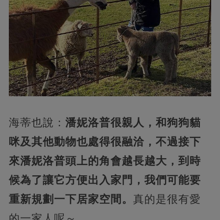
海蒂也說：
潘妮洛普很親人，和狗狗貓
咪及其他動物也處得很融洽，不過接下
來潘妮洛普頭上的角會越長越大，到時
候為了讓它方便出入家門，我們可能要
重新規劃一下居家空間。
真的是很有愛
的一家人呢～