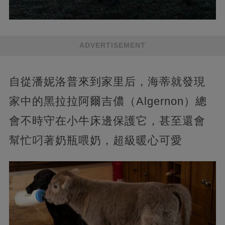
ADVERTISEMENT
自從潘妮洛普來到家里后，海蒂就發現
家中的黑拉拉阿爾吉儂（Algernon）總
會不時守在小牛床邊保護它，甚至還會
幫忙叼著奶瓶喂奶，超級暖心可愛