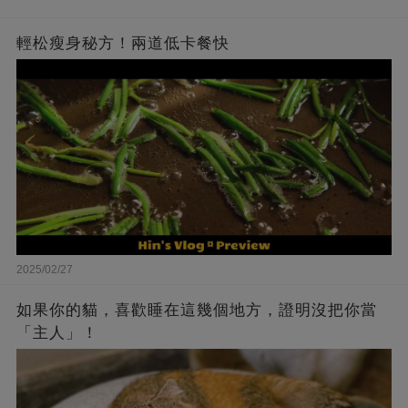
略過
輕松瘦身秘方！兩道低卡餐快
2025/02/27
如果你的貓，喜歡睡在這幾個地方，證明沒把你當
「主人」！