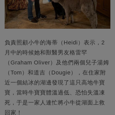
負責照顧小牛的海蒂（Heidi）表示，2
月中的時候她和獸醫男友格雷罕
（Graham Oliver）及他們兩個兒子湯姆
（Tom）和道吉（Dougie），在住家附
近一個結冰的湖邊發現了這只高地牛寶
寶，當時牛寶寶體溫過低、恐怕失溫凍
死，于是一家人連忙將小牛從湖面上救
回家！