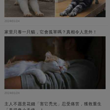
2024/01/24
家里只養一只貓，它會孤單嗎？真相令人意外！
2024/01/24
主人不愿意花錢「害它禿光」忍受痛苦，獲救重生