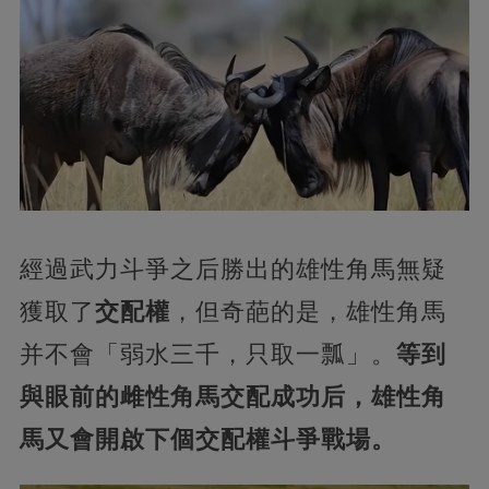
經過武力斗爭之后勝出的雄性角馬無疑
獲取了
交配權
，但奇葩的是，雄性角馬
并不會「弱水三千，只取一瓢」。
等到
與眼前的雌性角馬交配成功后，雄性角
馬又會開啟下個交配權斗爭戰場。