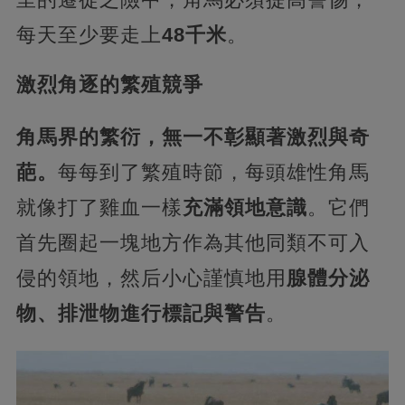
每天至少要走上
48千米
。
激烈角逐的繁殖競爭
角馬界的繁衍，無一不彰顯著激烈與奇
葩。
每每到了繁殖時節，每頭雄性角馬
就像打了雞血一樣
充滿領地意識
。它們
首先圈起一塊地方作為其他同類不可入
侵的領地，然后小心謹慎地用
腺體分泌
物、排泄物進行標記與警告
。