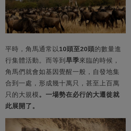
平時，角馬通常以
10頭至20頭
的數量進
行集體活動。而等到
旱季
來臨的時候，
角馬們就會如基因覺醒一般，自發地集
合到一處，形成幾十萬只，甚至上百萬
只的大規模
。一場勢在必行的大遷徙就
此展開了。