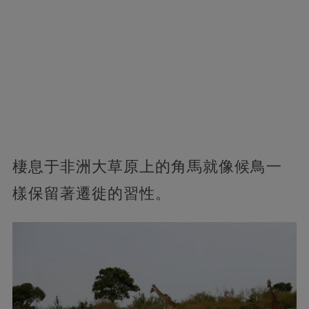
棲息于非洲大草原上的角馬就像候鳥一
樣保留著遷徙的習性。