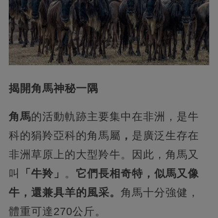
揭開角馬神秘一隅
角馬
的活動軌跡主要集中在非洲，是牛
科的狷羚亞科的角馬屬
，
是廣泛生存在
非洲草原上的大型羚牛。因此，角馬又
叫
「牛羚」
。
它們長相奇特，似馬又像
牛，還兼具羊的風采。
角馬十分強健，
體重可達270公斤。