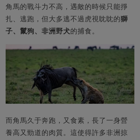
角馬的戰斗力不高，遇敵的時候只能掙
扎、逃跑，但大多逃不過虎視眈眈的
獅
子、鬣狗、非洲野犬
的捕食。
而角馬久于奔跑，又食素，長了一身營
養高又勁道的肉質。這使得許多非洲掠