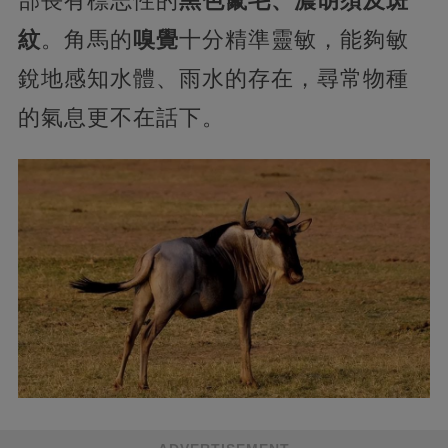
部長有標志性的
黑色鬣毛、濃胡須及斑
紋
。角馬的
嗅覺
十分精準靈敏，能夠敏
銳地感知水體、雨水的存在，尋常物種
的氣息更不在話下。