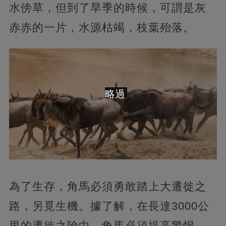
水傍草，但到了旱季的時候，可謂是灰
赤赤的一片，水源枯竭，枝葉殆落。
略過
為了生存，角馬必須勇敢踏上大遷徙之
路，另覓生機。據了解，在長達3000公
里的遷徙之險中，角馬必須提高警惕，