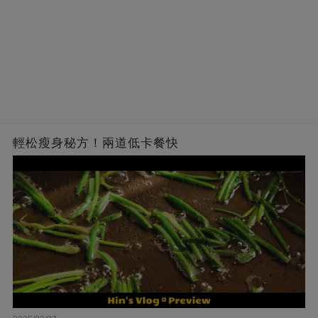
輕松瘦身秘方！兩道低卡餐快