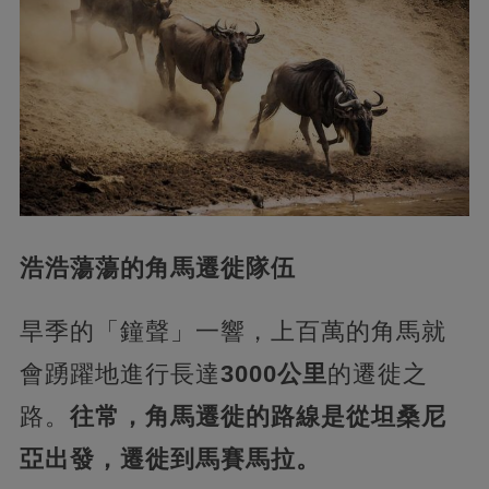
浩浩蕩蕩的角馬遷徙隊伍
旱季的「鐘聲」一響，上百萬的角馬就
會踴躍地進行長達
3000公里
的遷徙之
路。
往常，角馬遷徙的路線是從坦桑尼
亞出發，遷徙到馬賽馬拉。