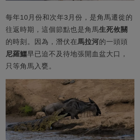
每年10月份和次年3月份，是角馬遷徙的
往返時期，這個節點也是角馬
生死攸關
的時刻。因為，潛伏在
馬拉河
的一頭頭
尼羅鱷
早已迫不及待地張開血盆大口，
只等角馬入甕。