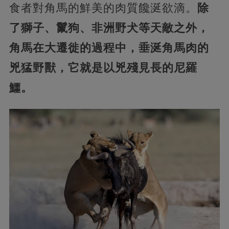
食者對角馬的鮮美的肉質饞涎欲滴。
除
了獅子、鬣狗、非洲野犬等天敵之外，
角馬在大遷徙的過程中，垂涎角馬肉的
兇猛野獸，它就是以兇殘見長的尼羅
鱷。