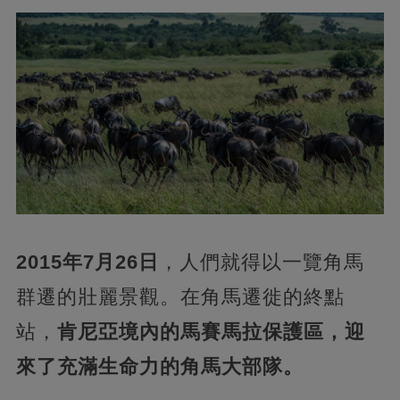
2015年7月26日
，人們就得以一覽角馬
群遷的壯麗景觀。在角馬遷徙的終點
站，
肯尼亞境內的馬賽馬拉保護區，迎
來了充滿生命力的角馬大部隊。