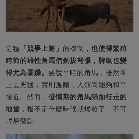
這種
「競爭上崗」
的機制，
也使得繁殖
時節的雄性角馬們劍拔弩張，脾氣也變
得尤為暴躁。
要說平時的角馬，雖然看
上去兇猛，實則溫順，人類尚能夠和平
接近。然而，
發情期的角馬猶如行走的
地雷
，指不定什麼時候就爆發了，不可
輕易褻動。