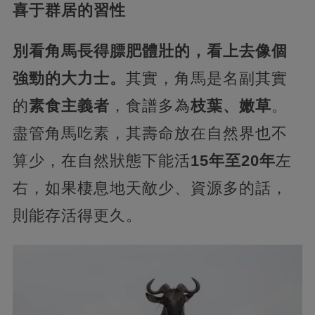
喜于群居的習性
別看角馬長得膘肥體壯的，看上去像個
強勁的大力士。
其實，角馬是名副其實
的
素食主義者
，食譜多為
枝葉、嫩草
。
盡管角馬吃素，其壽命放在自然界也不
算少，在自然狀態下能活
15年至20年
左
右，如果棲息地天敵少、資源多的話，
則能存活得更久。