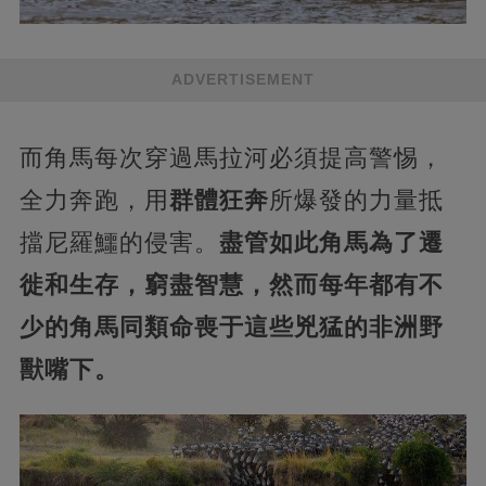
ADVERTISEMENT
而角馬每次穿過馬拉河必須提高警惕，
全力奔跑，用
群體狂奔
所爆發的力量抵
擋尼羅鱷的侵害。
盡管如此角馬為了遷
徙和生存，窮盡智慧，然而每年都有不
少的角馬同類命喪于這些兇猛的非洲野
獸嘴下。