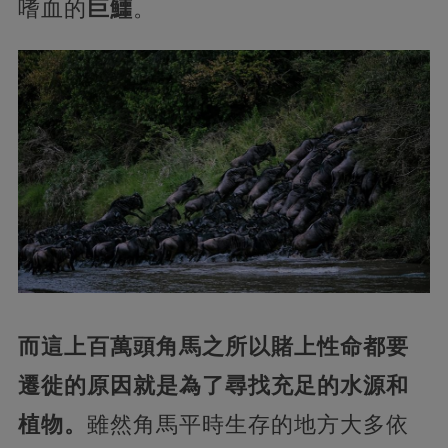
嗜血的
巨鱷
。
而這上百萬頭角馬之所以賭上性命都要
遷徙的原因就是為了尋找充足的水源和
植物。
雖然角馬平時生存的地方大多依