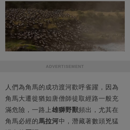
ADVERTISEMENT
人們為角馬的成功渡河歡呼雀躍，因為
角馬大遷徙猶如唐僧師徒取經路一般充
滿危險，一路上
雄獅野獸
頻出，尤其在
角馬必經的
馬拉河
中，潛藏著數頭兇猛