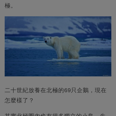
極。
二十世紀放養在北極的69只企鵝，現在
怎麼樣了？