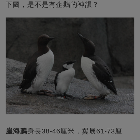
下圖，是不是有企鵝的神韻？
崖海鴉
身長38-46厘米，翼展61-73厘