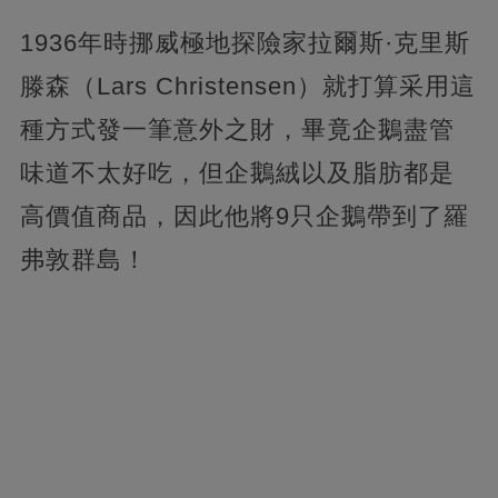
1936年時挪威極地探險家拉爾斯·克里斯
滕森（Lars Christensen）就打算采用這
種方式發一筆意外之財，畢竟企鵝盡管
味道不太好吃，但企鵝絨以及脂肪都是
高價值商品，因此他將9只企鵝帶到了羅
弗敦群島！