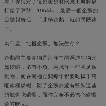
著！你猜對了這位想發財的克里斯滕森
打錯了算盤，1954年，最后一個企鵝的
目擊報告后，「北極企鵝」就銷聲匿跡
了。
為什麼「北極企鵝」無法生存？
企鵝的主要食物是海洋中的浮游生物比
如磷蝦，還有小魚、烏賊等一些腕足類
動物，而在南極企鵝每年都要吃掉千萬
噸南極磷蝦，除了企鵝外還有藍鯨這些
須鯨也吃磷蝦，而你完全不必擔心磷蝦
會被吃完。