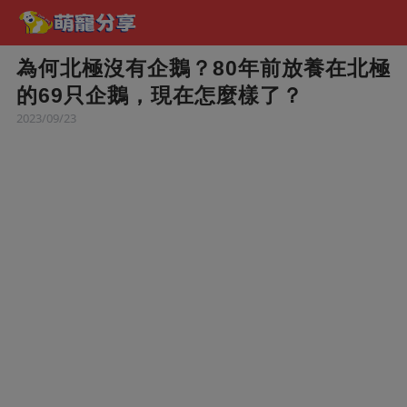
為何北極沒有企鵝？80年前放養在北極
的69只企鵝，現在怎麼樣了？
2023/09/23