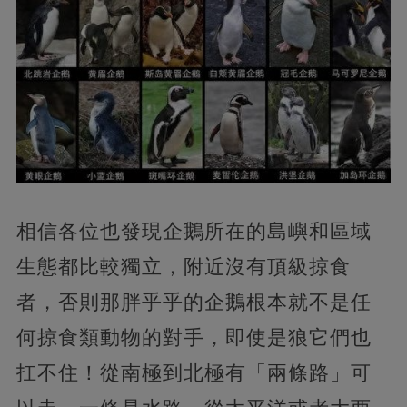
相信各位也發現企鵝所在的島嶼和區域
生態都比較獨立，附近沒有頂級掠食
者，否則那胖乎乎的企鵝根本就不是任
何掠食類動物的對手，即使是狼它們也
扛不住！從南極到北極有「兩條路」可