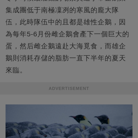
集成團低于南極凜冽的寒風的龐大隊
伍，此時隊伍中的且都是雄性企鵝，因
為每年5-6月份雌企鵝會產下一個巨大的
蛋，然后雌企鵝遠赴大海覓食，而雄企
鵝則消耗存儲的脂肪一直下半年的夏天
來臨。
ADVERTISEMENT