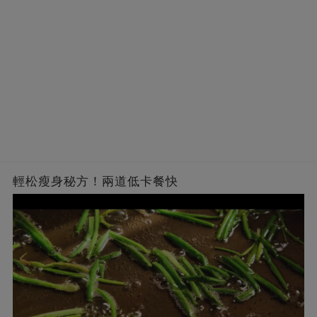
輕松瘦身秘方！兩道低卡餐快