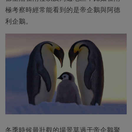
極考察時經常能看到的是帝企鵝與阿德
利企鵝。
冬季時候最壯觀的場景莫過于帝企鵝聚