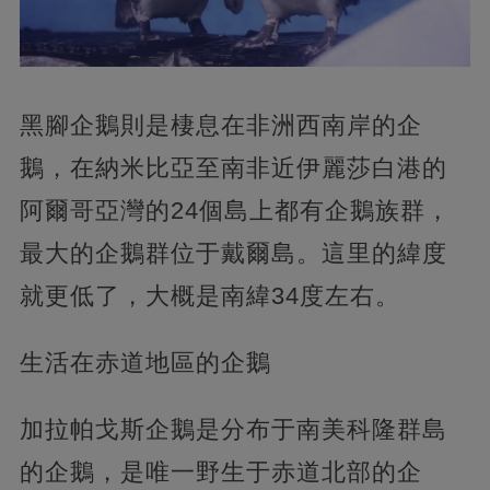
黑腳企鵝則是棲息在非洲西南岸的企
鵝，在納米比亞至南非近伊麗莎白港的
阿爾哥亞灣的24個島上都有企鵝族群，
最大的企鵝群位于戴爾島。這里的緯度
就更低了，大概是南緯34度左右。
生活在赤道地區的企鵝
加拉帕戈斯企鵝是分布于南美科隆群島
的企鵝，是唯一野生于赤道北部的企