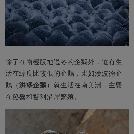
除了在南極腹地過冬的企鵝外，還有生
活在緯度比較低的企鵝，比如漢波德企
鵝（
洪堡企鵝
）就生活在南美洲，主要
在秘魯和智利沿岸繁殖。