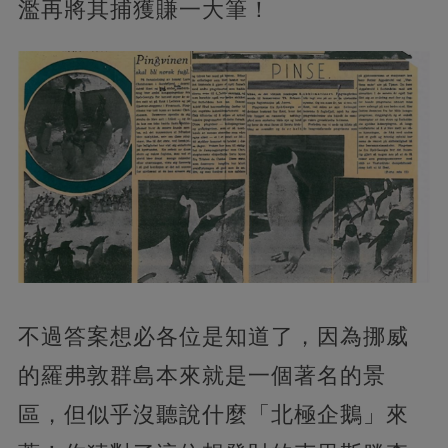
濫再將其捕獲賺一大筆！
不過答案想必各位是知道了，因為挪威
的羅弗敦群島本來就是一個著名的景
區，但似乎沒聽說什麼「北極企鵝」來