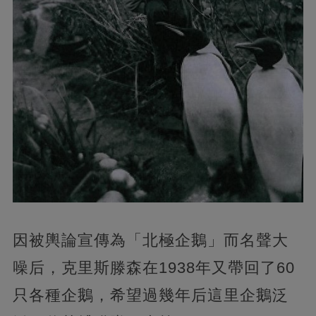
因被輿論宣傳為「北極企鵝」而名聲大
噪后，克里斯滕森在1938年又帶回了60
只各種企鵝，希望過幾年后這里企鵝泛