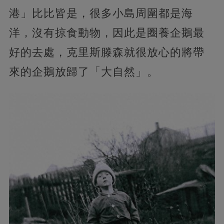
港」比比皆是，很多小島周圍都是海
洋，沒有掠食動物，因此是圈養企鵝最
好的去處，克里斯滕森就很放心的將帶
來的企鵝放歸了「大自然」。