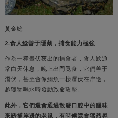
黃金鯰
2.食人鯰善于隱藏，捕食能力極強
作為一種晝伏夜出的捕食者，食人鯰通
常白天休息，晚上出門覓食，它們善于
潛伏，甚至會像鱷魚一樣潛伏在岸邊，
趁獵物喝水時發動致命攻擊。
此外，它們還會通過散發口腔中的腥味
來誘捕岸邊的老鼠，有時候還會猛烈晃