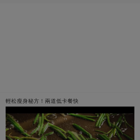
輕松瘦身秘方！兩道低卡餐快