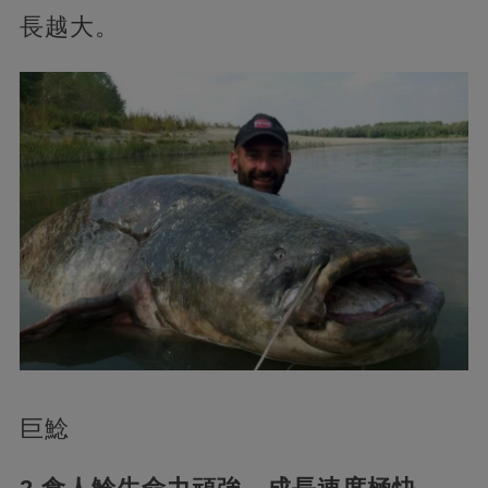
長越大。
巨鯰