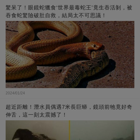
驚呆了！眼鏡蛇獵食‘世界最毒蛇王’竟生吞活剝，被
吞食蛇驚險破肚自救，結局太不可思議！
2024/01/24
超近距離！潛水員偶遇7米長巨蟒，鏡頭前牠竟好奇
伸舌，這一刻太震撼了！