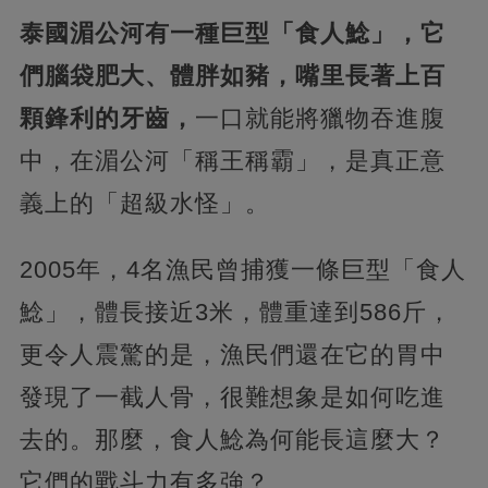
泰國湄公河有一種巨型「食人鯰」，它
們腦袋肥大、體胖如豬，嘴里長著上百
顆鋒利的牙齒，
一口就能將獵物吞進腹
中，在湄公河「稱王稱霸」，是真正意
義上的「超級水怪」。
2005年，4名漁民曾捕獲一條巨型「食人
鯰」，體長接近3米，體重達到586斤，
更令人震驚的是，漁民們還在它的胃中
發現了一截人骨，很難想象是如何吃進
去的。那麼，食人鯰為何能長這麼大？
它們的戰斗力有多強？