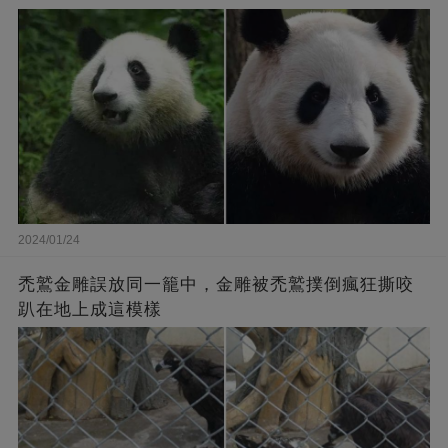
2024/01/24
禿鷲金雕誤放同一籠中，金雕被禿鷲撲倒瘋狂撕咬
趴在地上成這模樣