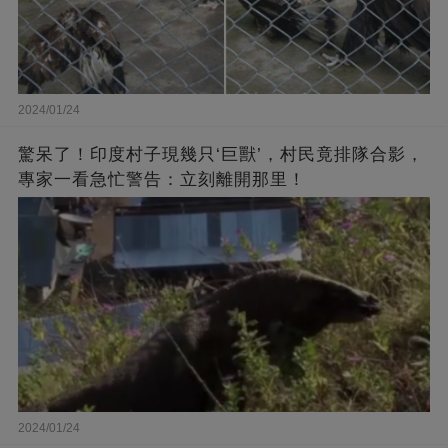
2024/01/24
驚呆了！印度村子現幾只‘巨獸’，村民竟排隊合影，
專家一看急忙警告：立刻離開那里！
2024/01/24