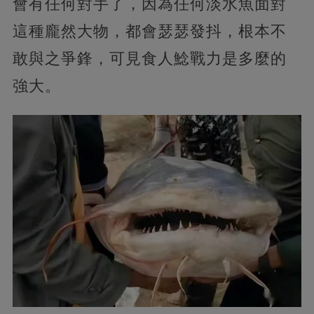
會有任何對手了，因為任何淡水魚面對
這種龐然大物，都會瑟瑟發抖，根本不
敢與之爭鋒，可見食人鯰戰力是多麼的
強大。