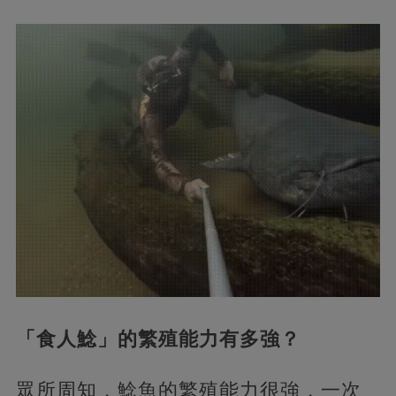
「食人鯰」的繁殖能力有多強？
眾所周知，鯰魚的繁殖能力很強，一次