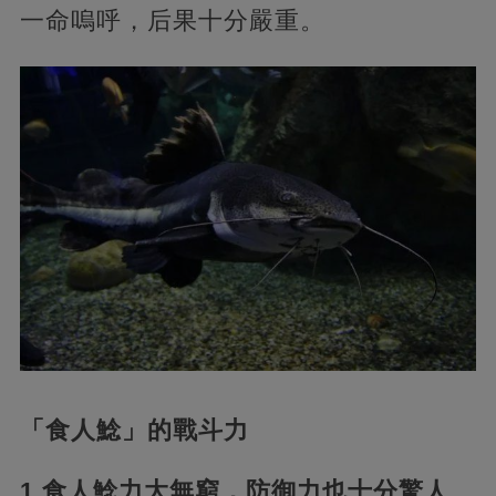
一命嗚呼，后果十分嚴重。
「食人鯰」的戰斗力
1.食人鯰力大無窮，防御力也十分驚人