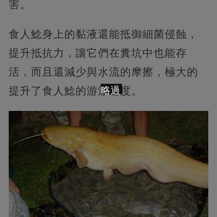
害。
食人鯰身上的黏液還能抵御細菌侵蝕，
提升抵抗力，讓它們在糞坑中也能存
活，而且還減少與水流的摩擦，極大的
提升了食人鯰的游泳速度。
略過