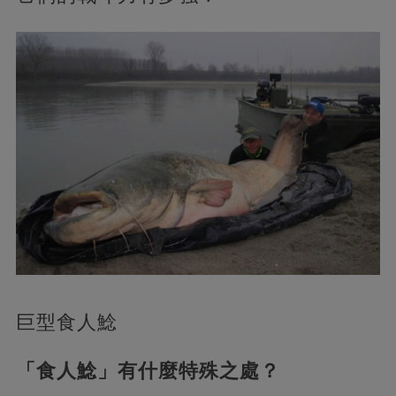
巨型食人鯰
「食人鯰」有什麼特殊之處？