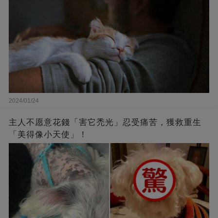
2024/01/24
主人不愿意花錢「害它禿光」忍受痛苦，獲救重生
「美得像小天使」！