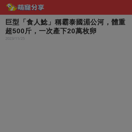
巨型「食人鯰」稱霸泰國湄公河，體重
超500斤，一次產下20萬枚卵
2023/11/25