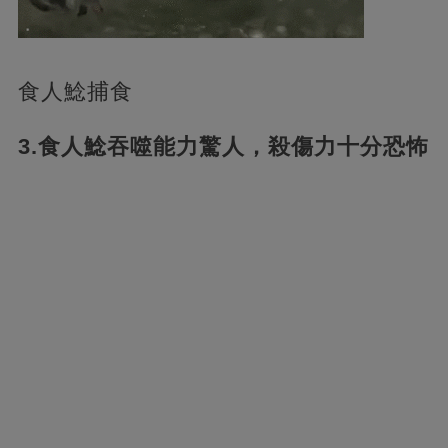
食人鯰捕食
3.食人鯰吞噬能力驚人，殺傷力十分恐怖