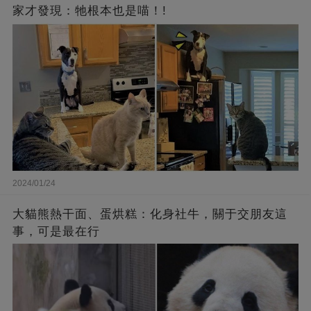
家才發現：牠根本也是喵！!
2024/01/24
大貓熊熱干面、蛋烘糕：化身社牛，關于交朋友這
事，可是最在行