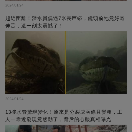
2024/01/24
超近距離！潛水員偶遇7米長巨蟒，鏡頭前牠竟好奇
伸舌，這一刻太震撼了！
2024/01/24
13樓水管驚現變化！原來是分裂成兩條且變粗，工
人一靠近發現竟然動了，背后的心酸真相曝光