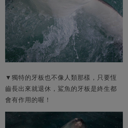
▼獨特的牙板也不像人類那樣，只要恆
齒長出來就退休，鯊魚的牙板是終生都
會有作用的喔！