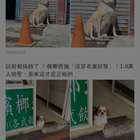
2024/01/23
以前都搞錯了 ！檳榔西施「沒穿衣服好辣」！1.8萬
人朝聖：原來這才是正統的