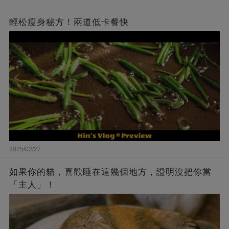
輕松瘦身秘方！兩道低卡餐快
2025/02/27
如果你的貓，喜歡睡在這幾個地方，證明沒把你當
「主人」！