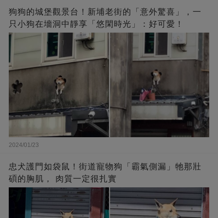
狗狗的城堡觀景台！新埔老街的「意外驚喜」，一
只小狗在墻洞中靜享「悠閑時光」：好可愛！
2024/01/23
忠犬護門如袋鼠！街道寵物狗「霸氣側漏」牠那壯
碩的胸肌， 肉質一定很扎實