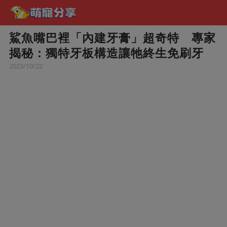
鯊魚嘴巴裡「內建牙膏」超奇特 專家
揭秘：獨特牙板構造讓牠終生免刷牙
2023/10/22