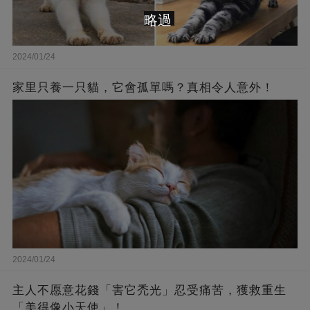
略過
2024/01/24
家里只養一只貓，它會孤單嗎？真相令人意外！
2024/01/24
主人不愿意花錢「害它禿光」忍受痛苦，獲救重生
「美得像小天使」！