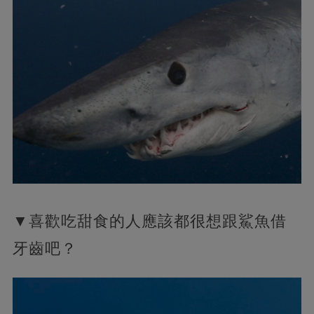
▼喜歡吃甜食的人應該都很想跟鯊魚借
牙齒吧？