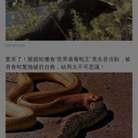
2024/01/24
驚呆了！眼鏡蛇獵食‘世界最毒蛇王’竟生吞活剝，被
吞食蛇驚險破肚自救，結局太不可思議！