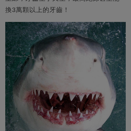
換3萬顆以上的牙齒！