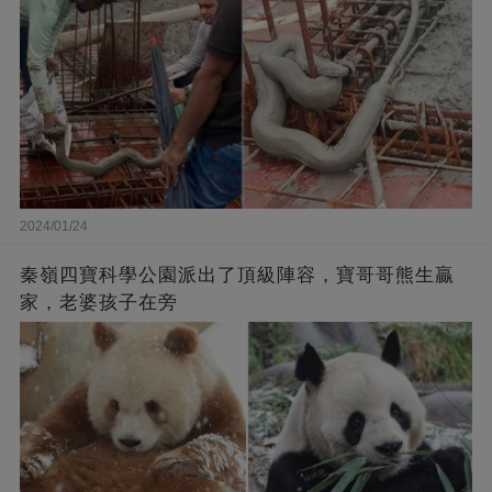
2024/01/24
秦嶺四寶科學公園派出了頂級陣容，寶哥哥熊生贏
家，老婆孩子在旁