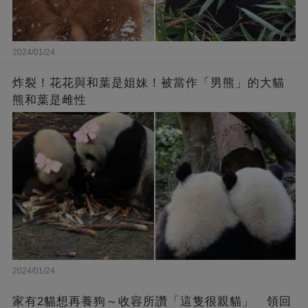
2024/01/24
炸裂！花花與和葉是姐妹！被當作「男熊」的大貓
熊和葉是雌性
2024/01/24
家有2貓想再養狗～收容所讚「這隻很親貓」 領回