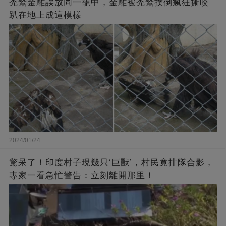
禿鷲金雕誤放同一籠中，金雕被禿鷲撲倒瘋狂撕咬
趴在地上成這模樣
2024/01/24
驚呆了！印度村子現幾只‘巨獸’，村民竟排隊合影，
專家一看急忙警告：立刻離開那里！