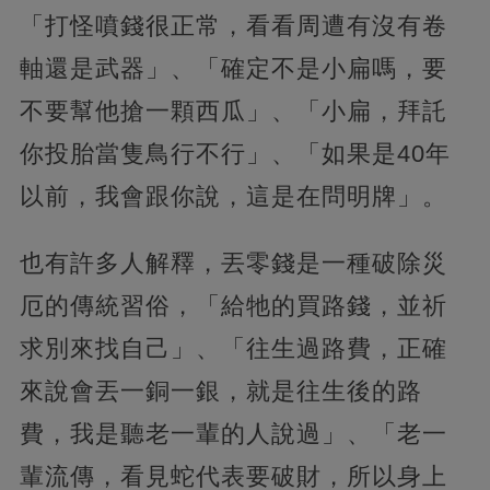
「打怪噴錢很正常，看看周遭有沒有卷
軸還是武器」、「確定不是小扁嗎，要
不要幫他搶一顆西瓜」、「小扁，拜託
你投胎當隻鳥行不行」、「如果是40年
以前，我會跟你說，這是在問明牌」。
也有許多人解釋，丟零錢是一種破除災
厄的傳統習俗，「給牠的買路錢，並祈
求別來找自己」、「往生過路費，正確
來說會丟一銅一銀，就是往生後的路
費，我是聽老一輩的人說過」、「老一
輩流傳，看見蛇代表要破財，所以身上