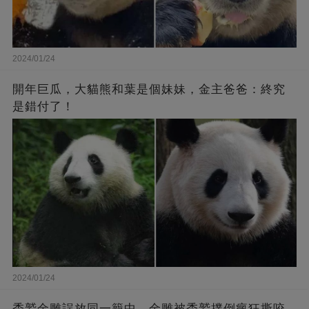
2024/01/24
開年巨瓜，大貓熊和葉是個妹妹，金主爸爸：終究
是錯付了！
2024/01/24
禿鷲金雕誤放同一籠中，金雕被禿鷲撲倒瘋狂撕咬