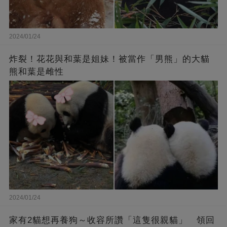
2024/01/24
炸裂！花花與和葉是姐妹！被當作「男熊」的大貓
熊和葉是雌性
2024/01/24
家有2貓想再養狗～收容所讚「這隻很親貓」 領回