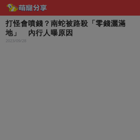
打怪會噴錢？南蛇被路殺「零錢灑滿
地」 內行人曝原因
2023/09/28