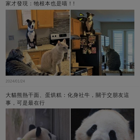
家才發現：牠根本也是喵！!
2024/01/24
大貓熊熱干面、蛋烘糕：化身社牛，關于交朋友這
事，可是最在行