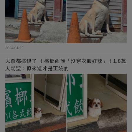
2024/01/23
以前都搞錯了 ！檳榔西施「沒穿衣服好辣」！1.8萬
人朝聖：原來這才是正統的