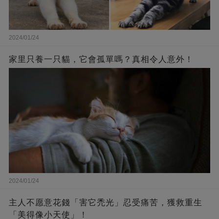
2024/01/24
家里只養一只貓，它會孤單嗎？真相令人意外！
2024/01/24
主人不愿意花錢「害它禿光」忍受痛苦，獲救重生
「美得像小天使」！