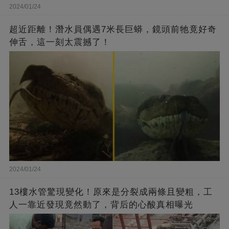
2024/01/24
超近距離！潛水員偶遇7米長巨蟒，鏡頭前牠竟好奇
伸舌，這一刻太震撼了！
2024/01/24
13樓水管驚現變化！原來是分裂成兩條且變粗，工
人一靠近發現竟然動了，背后的心酸真相曝光