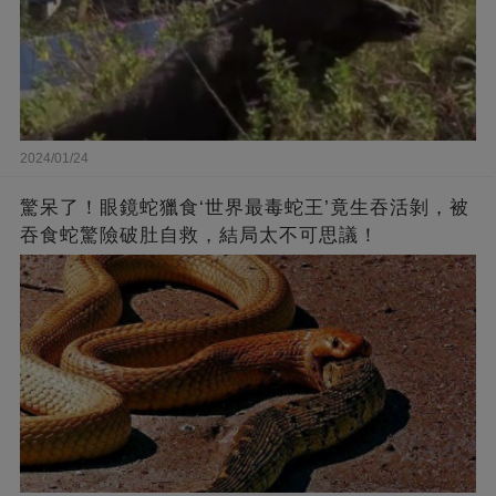
2024/01/24
驚呆了！眼鏡蛇獵食‘世界最毒蛇王’竟生吞活剝，被
吞食蛇驚險破肚自救，結局太不可思議！