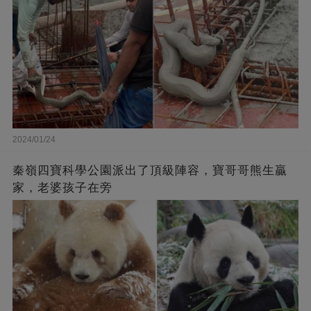
2024/01/24
秦嶺四寶科學公園派出了頂級陣容，寶哥哥熊生贏
家，老婆孩子在旁