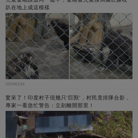
趴在地上成這模樣
2024/01/24
驚呆了！印度村子現幾只‘巨獸’，村民竟排隊合影，
專家一看急忙警告：立刻離開那里！