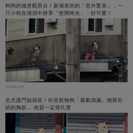
狗狗的城堡觀景台！新埔老街的「意外驚喜」，一
只小狗在墻洞中靜享「悠閑時光」：好可愛！
2024/01/23
忠犬護門如袋鼠！街道寵物狗「霸氣側漏」牠那壯
碩的胸肌， 肉質一定很扎實