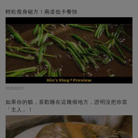
輕松瘦身秘方！兩道低卡餐快
2025/02/27
如果你的貓，喜歡睡在這幾個地方，證明沒把你當
「主人」！