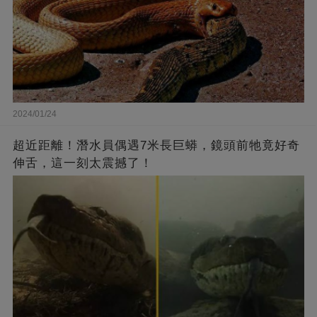
2024/01/24
超近距離！潛水員偶遇7米長巨蟒，鏡頭前牠竟好奇
伸舌，這一刻太震撼了！