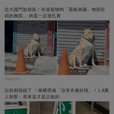
忠犬護門如袋鼠！街道寵物狗「霸氣側漏」牠那壯
碩的胸肌， 肉質一定很扎實
2024/01/23
以前都搞錯了 ！檳榔西施「沒穿衣服好辣」！1.8萬
人朝聖：原來這才是正統的