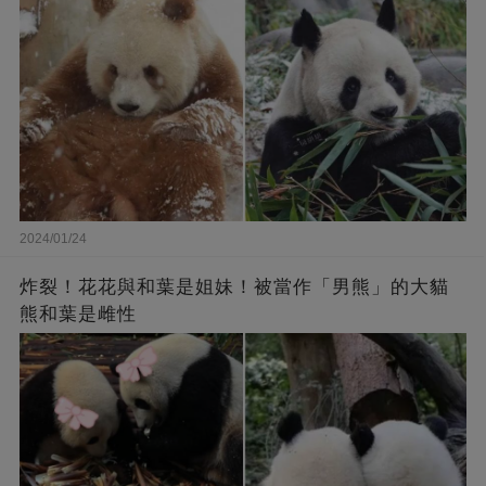
2024/01/24
炸裂！花花與和葉是姐妹！被當作「男熊」的大貓
熊和葉是雌性