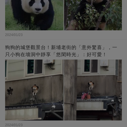
2024/01/23
狗狗的城堡觀景台！新埔老街的「意外驚喜」，一
只小狗在墻洞中靜享「悠閑時光」：好可愛！
2024/01/23