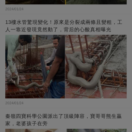
2024/01/24
13樓水管驚現變化！原來是分裂成兩條且變粗，工
人一靠近發現竟然動了，背后的心酸真相曝光
2024/01/24
秦嶺四寶科學公園派出了頂級陣容，寶哥哥熊生贏
家，老婆孩子在旁