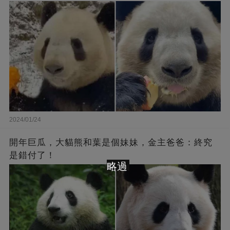
2024/01/24
開年巨瓜，大貓熊和葉是個妹妹，金主爸爸：終究
是錯付了！
略過