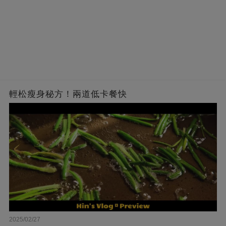
輕松瘦身秘方！兩道低卡餐快
2025/02/27