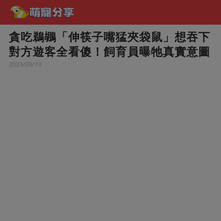
貪吃鵜鶘「伸筷子嘴猛夾袋鼠」想吞下
對方遊客全看傻！飼育員曝牠真實意圖
2023/09/19