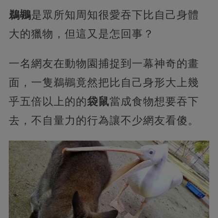
鵜鶘
是眾所知周知很愛吞下比自己身體
大的獵物，但這又是怎回事？
一名網友在動物園捕捉到一幕神奇的畫
面，一隻鵜鶘竟然把比自己身形大上幾
乎五倍以上的的
袋鼠
當成食物想要吞下
去，不自量力的行為讓不少網友看傻。