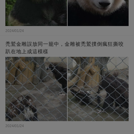
2024/01/24
禿鷲金雕誤放同一籠中，金雕被禿鷲撲倒瘋狂撕咬
趴在地上成這模樣
2024/01/24