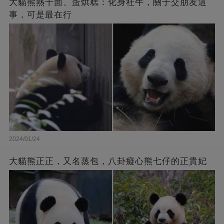
大貓熊熱干面、蛋烘糕：化身社牛，關于交朋友這
事，可是最在行
2024/01/24
大貓熊正正，又名蒸包，八卦癡心熊七仔的正貴妃