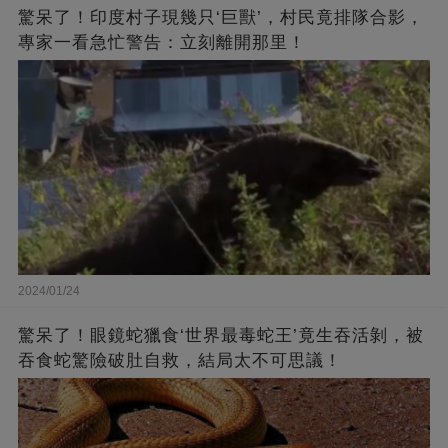
驚呆了！印度村子現幾只‘巨獸’，村民竟排隊合影，
專家一看急忙警告：立刻離開那里！
2024/01/24
驚呆了！眼鏡蛇獵食‘世界最毒蛇王’竟生吞活剝，被
吞食蛇驚險破肚自救，結局太不可思議！