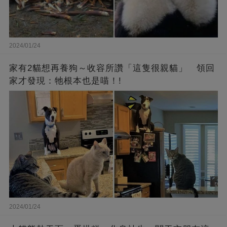
2024/01/24
家有2貓想再養狗～收容所讚「這隻很親貓」 領回
家才發現：牠根本也是喵！!
2024/01/24