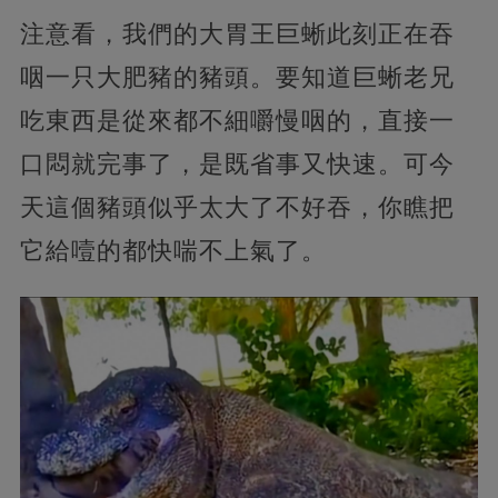
注意看，我們的大胃王巨蜥此刻正在吞
咽一只大肥豬的豬頭。要知道巨蜥老兄
吃東西是從來都不細嚼慢咽的，直接一
口悶就完事了，是既省事又快速。可今
天這個豬頭似乎太大了不好吞，你瞧把
它給噎的都快喘不上氣了。