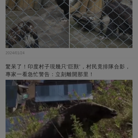
2024/01/24
驚呆了！印度村子現幾只‘巨獸’，村民竟排隊合影，
專家一看急忙警告：立刻離開那里！