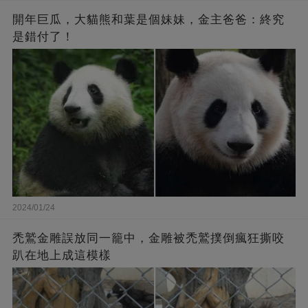
開年巨瓜，大貓熊和葉是個妹妹，金主爸爸：終究
是錯付了！
2024/01/24
禿鷲金雕誤放同一籠中，金雕被禿鷲撲倒瘋狂撕咬
趴在地上成這模樣