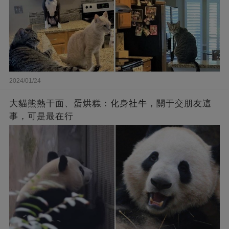
2024/01/24
大貓熊熱干面、蛋烘糕：化身社牛，關于交朋友這
事，可是最在行