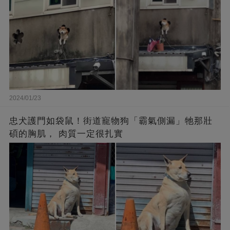
2024/01/23
忠犬護門如袋鼠！街道寵物狗「霸氣側漏」牠那壯
碩的胸肌， 肉質一定很扎實