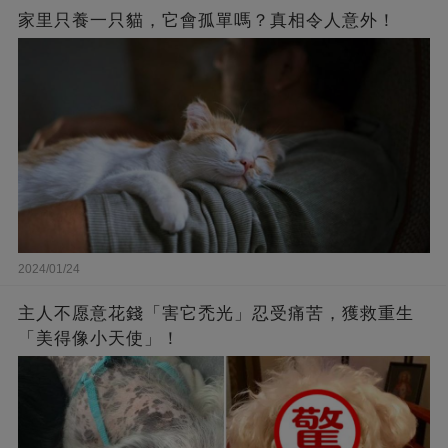
家里只養一只貓，它會孤單嗎？真相令人意外！
2024/01/24
主人不愿意花錢「害它禿光」忍受痛苦，獲救重生
「美得像小天使」！