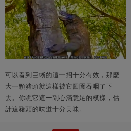
可以看到巨蜥的這一招十分有效，那麼
大一顆豬頭就這樣被它囫圇吞咽了下
去。你瞧它這一副心滿意足的模樣，估
計這豬頭的味道十分美味。