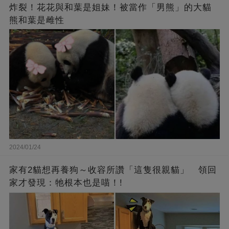
炸裂！花花與和葉是姐妹！被當作「男熊」的大貓
熊和葉是雌性
2024/01/24
家有2貓想再養狗～收容所讚「這隻很親貓」 領回
家才發現：牠根本也是喵！!