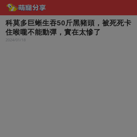
科莫多巨蜥生吞50斤黑豬頭，被死死卡
住喉嚨不能動彈，實在太慘了
2024/01/18