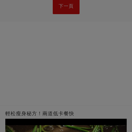
下一頁
輕松瘦身秘方！兩道低卡餐快