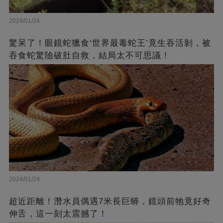
2024/01/24
驚呆了！眼鏡蛇獵食‘世界最毒蛇王’竟生吞活剝，被
吞食蛇驚險破肚自救，結局太不可思議！
2024/01/24
超近距離！潛水員偶遇7米長巨蟒，鏡頭前牠竟好奇
伸舌，這一刻太震撼了！