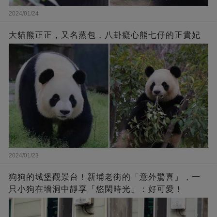
2024/01/24
大貓熊正正，又名蒸包，八卦癡心熊七仔的正貴妃
2024/01/23
狗狗的城堡觀景台！新埔老街的「意外驚喜」，一
只小狗在墻洞中靜享「悠閑時光」：好可愛！