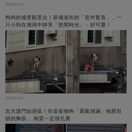
2024/01/23
狗狗的城堡觀景台！新埔老街的「意外驚喜」，一
只小狗在墻洞中靜享「悠閑時光」：好可愛！
2024/01/23
忠犬護門如袋鼠！街道寵物狗「霸氣側漏」牠那壯
碩的胸肌， 肉質一定很扎實