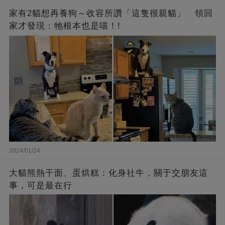
家有2貓想再養狗～收容所讚「這隻很親貓」 領回
家才發現：牠根本也是喵！!
2024/01/24
大貓熊熱干面、蛋烘糕：化身社牛，關于交朋友這
事，可是最在行