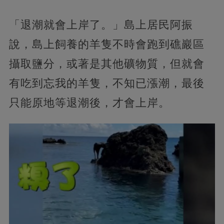
「退潮就會上岸了。」島上居民阿振
說，島上飼養的羊隻不時會跑到礁巖區
攝取鹽分，或著是其他礦物質，但就會
有吃到忘我的羊隻，不知已漲潮，最後
只能原地等退潮後，才會上岸。