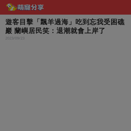
遊客目擊「飄羊過海」吃到忘我受困礁
巖 蘭嶼居民笑：退潮就會上岸了
2023/09/23