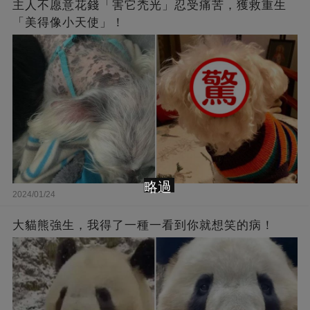
主人不愿意花錢「害它禿光」忍受痛苦，獲救重生
「美得像小天使」！
略過
2024/01/24
大貓熊強生，我得了一種一看到你就想笑的病！