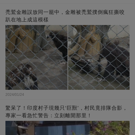
禿鷲金雕誤放同一籠中，金雕被禿鷲撲倒瘋狂撕咬
趴在地上成這模樣
2024/01/24
驚呆了！印度村子現幾只‘巨獸’，村民竟排隊合影，
專家一看急忙警告：立刻離開那里！