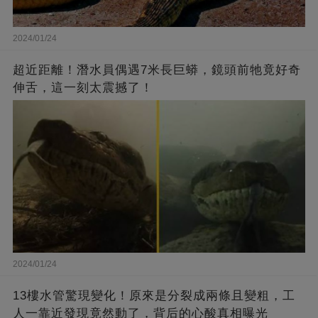
2024/01/24
超近距離！潛水員偶遇7米長巨蟒，鏡頭前牠竟好奇
伸舌，這一刻太震撼了！
2024/01/24
13樓水管驚現變化！原來是分裂成兩條且變粗，工
人一靠近發現竟然動了，背后的心酸真相曝光