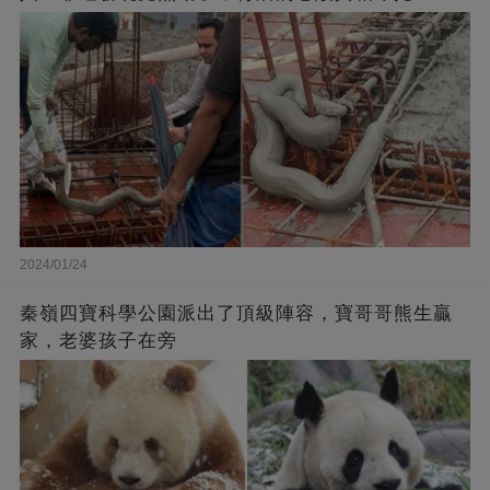
2024/01/24
秦嶺四寶科學公園派出了頂級陣容，寶哥哥熊生贏
家，老婆孩子在旁