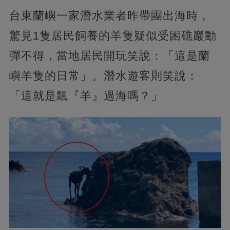
台東蘭嶼一家潛水業者昨帶團出海時，
驚見1隻居民飼養的羊隻疑似受困礁巖動
彈不得，當地居民開玩笑說：「這是蘭
嶼羊隻的日常」。潛水遊客則笑說：
「這就是飄『羊』過海嗎？」