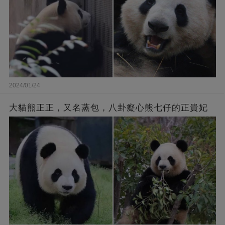
2024/01/24
大貓熊正正，又名蒸包，八卦癡心熊七仔的正貴妃