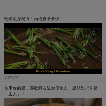
輕松瘦身秘方！兩道低卡餐快
2025/02/27
如果你的貓，喜歡睡在這幾個地方，證明沒把你當
「主人」！