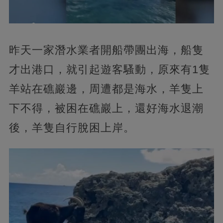
昨天一家潛水業者開船帶團出海，船隻
才出港口，就引起遊客騷動，原來有1隻
羊站在礁巖邊，周遭都是海水，羊隻上
下不得，被困在礁巖上，還好海水退潮
後，羊隻自行脫困上岸。