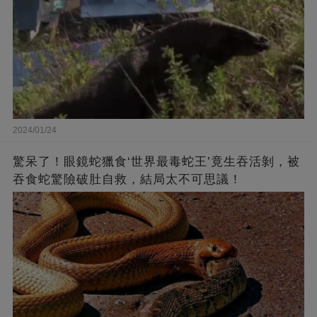
2024/01/24
驚呆了！眼鏡蛇獵食‘世界最毒蛇王’竟生吞活剝，被
吞食蛇驚險破肚自救，結局太不可思議！