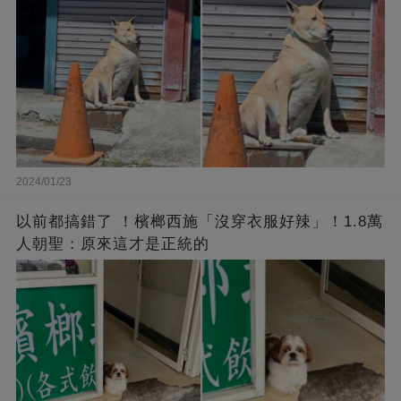
2024/01/23
以前都搞錯了 ！檳榔西施「沒穿衣服好辣」！1.8萬
人朝聖：原來這才是正統的