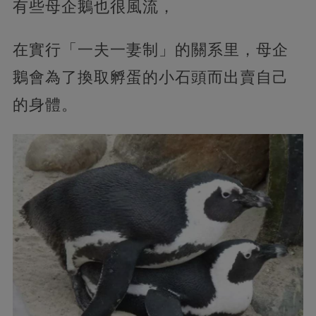
有些母企鵝也很風流，
在實行「一夫一妻制」的關系里，母企
鵝會為了換取孵蛋的小石頭而出賣自己
的身體。