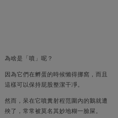
為啥是「噴」呢？
因為它們在孵蛋的時候懶得挪窩，而且
這樣可以保持屁股整潔干凈。
然而，呆在它噴糞射程范圍內的鵝就遭
殃了，常常被莫名其妙地糊一臉屎。