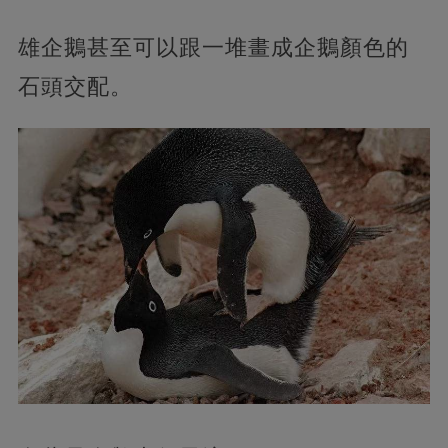
雄企鵝甚至可以跟一堆畫成企鵝顏色的
石頭交配。