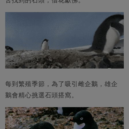
苦找到的石頭，借花獻佛。
每到繁殖季節，為了吸引雌企鵝，雄企
鵝會精心挑選石頭搭窩。