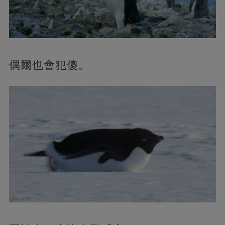
偶爾也會犯傻。