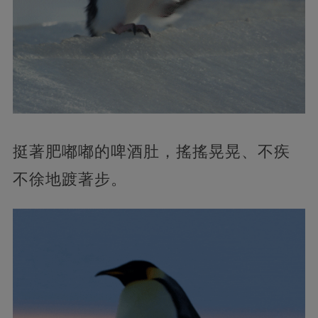
挺著肥嘟嘟的啤酒肚，搖搖晃晃、不疾
不徐地踱著步。