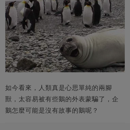
如今看來，人類真是心思單純的兩腳
獸，太容易被有些鵝的外表蒙騙了，企
鵝怎麼可能是沒有故事的鵝呢？