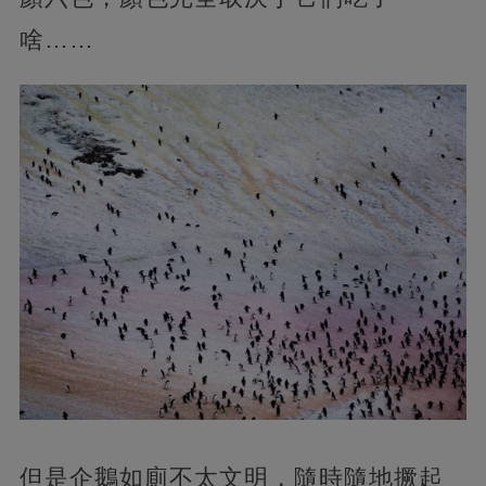
啥……
但是企鵝如廁不太文明，隨時隨地撅起