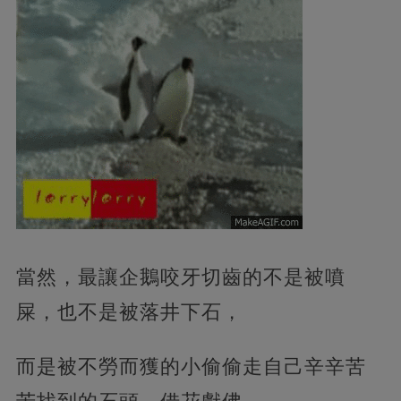
當然，最讓企鵝咬牙切齒的不是被噴
屎，也不是被落井下石，
而是被不勞而獲的小偷偷走自己辛辛苦