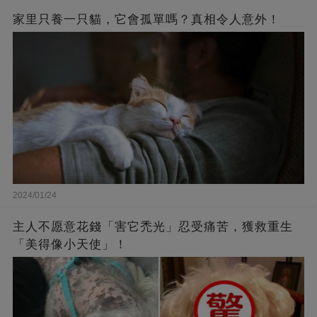
家里只養一只貓，它會孤單嗎？真相令人意外！
2024/01/24
主人不愿意花錢「害它禿光」忍受痛苦，獲救重生
「美得像小天使」！