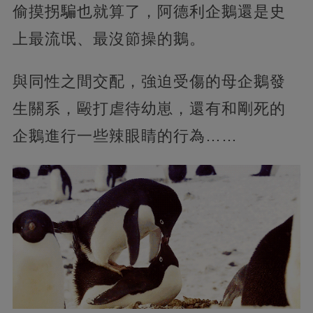
偷摸拐騙也就算了，阿德利企鵝還是史
上最流氓、最沒節操的鵝。
與同性之間交配，強迫受傷的母企鵝發
生關系，毆打虐待幼崽，還有和剛死的
企鵝進行一些辣眼睛的行為……