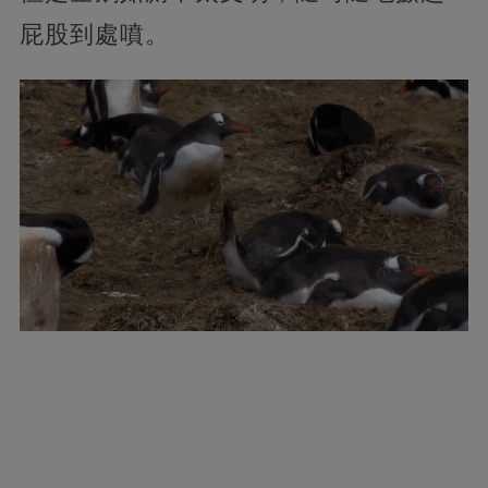
屁股到處噴。