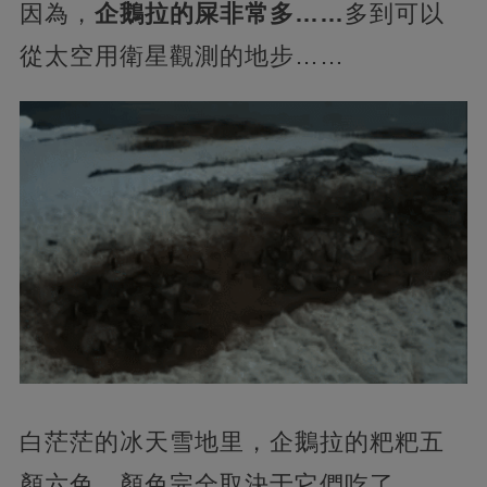
因為，
企鵝拉的屎非常多……
多到可以
從太空用衛星觀測的地步……
白茫茫的冰天雪地里，企鵝拉的粑粑五
顏六色，顏色完全取決于它們吃了