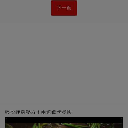
下一頁
輕松瘦身秘方！兩道低卡餐快