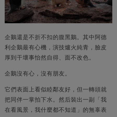
企鵝還是不折不扣的腹黑鵝。其中阿德
利企鵝最有心機，演技爐火純青，臉皮
厚到干壞事怡然自得、面不改色。
企鵝沒有心，沒有朋友。
它們表面上看似睦鄰友好，但一轉頭就
把同伴一掌拍下水。然后裝出一副「我
在看風景，我什麼都不知道」的無辜表