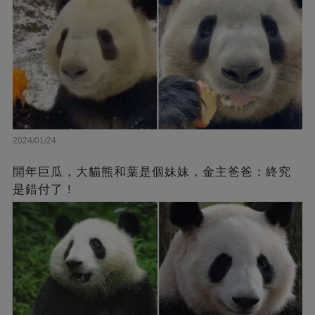
2024/01/24
開年巨瓜，大貓熊和葉是個妹妹，金主爸爸：終究
是錯付了！