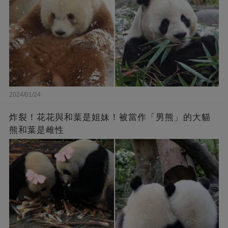
2024/01/24
炸裂！花花與和葉是姐妹！被當作「男熊」的大貓
熊和葉是雌性