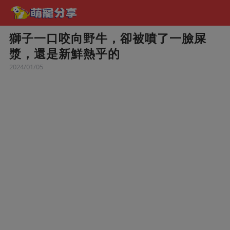
獅子一口咬向野牛，卻被噴了一臉屎
漿，還是新鮮熱乎的
2024/01/05