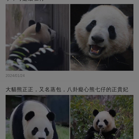
2024/01/24
大貓熊正正，又名蒸包，八卦癡心熊七仔的正貴妃