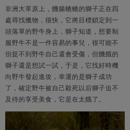
非洲大草原上，饑腸轆轆的獅子正在四
處尋找獵物，很快，它將目標鎖定到一
頭落單的野牛身上，獅子知道，想要制
服野牛不是一件容易的事兒，很可能不
但捉不到野牛自己還會受傷，但饑餓的
獅子還是想試一試，于是，它找好時機
向野牛發起進攻，幸運的是獅子成功
了，確定野牛被自己殺死以后獅子迫不
及待的享受美食，它是在太餓了。