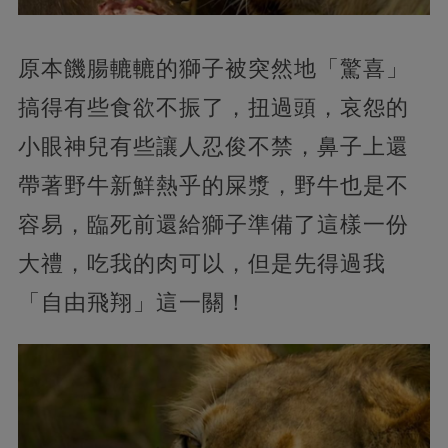
原本饑腸轆轆的獅子被突然地「驚喜」
搞得有些食欲不振了，扭過頭，哀怨的
小眼神兒有些讓人忍俊不禁，鼻子上還
帶著野牛新鮮熱乎的屎漿，野牛也是不
容易，臨死前還給獅子準備了這樣一份
大禮，吃我的肉可以，但是先得過我
「自由飛翔」這一關！