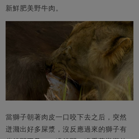
新鮮肥美野牛肉。
當獅子朝著肉皮一口咬下去之后，突然
迸濺出好多屎漿，沒反應過來的獅子有