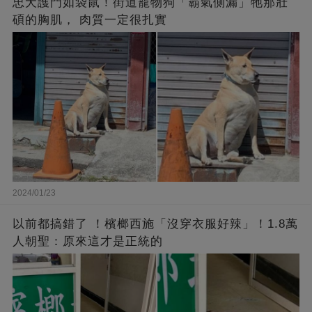
忠犬護門如袋鼠！街道寵物狗「霸氣側漏」牠那壯
碩的胸肌， 肉質一定很扎實
2024/01/23
以前都搞錯了 ！檳榔西施「沒穿衣服好辣」！1.8萬
人朝聖：原來這才是正統的