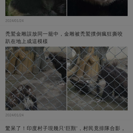
2024/01/24
禿鷲金雕誤放同一籠中，金雕被禿鷲撲倒瘋狂撕咬
趴在地上成這模樣
2024/01/24
驚呆了！印度村子現幾只‘巨獸’，村民竟排隊合影，