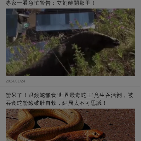
專家一看急忙警告：立刻離開那里！
2024/01/24
驚呆了！眼鏡蛇獵食‘世界最毒蛇王’竟生吞活剝，被
吞食蛇驚險破肚自救，結局太不可思議！