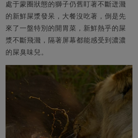
處于蒙圈狀態的獅子仍舊盯著不斷迸濺
的新鮮屎漿發呆，大餐沒吃著，倒是先
來了一盤特別的開胃菜，新鮮熱乎的屎
漿不斷飛濺，隔著屏幕都能感受到濃濃
的屎臭味兒。