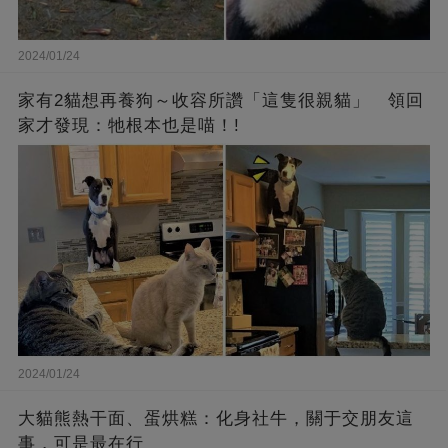
2024/01/24
家有2貓想再養狗～收容所讚「這隻很親貓」 領回
家才發現：牠根本也是喵！!
2024/01/24
大貓熊熱干面、蛋烘糕：化身社牛，關于交朋友這
事，可是最在行