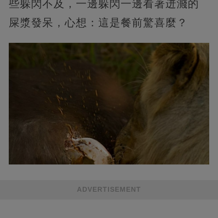
些躲閃不及，一邊躲閃一邊看著迸濺的
屎漿發呆，心想：這是餐前驚喜麼？
ADVERTISEMENT