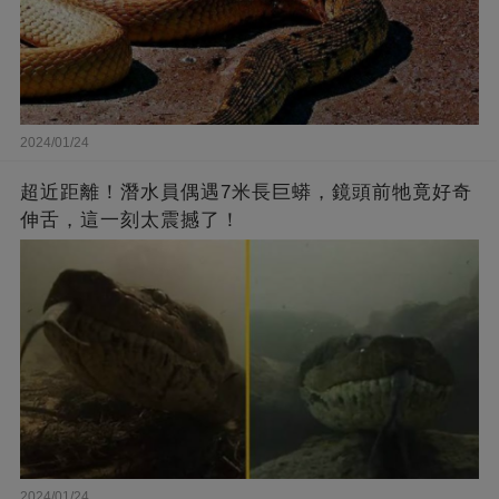
2024/01/24
超近距離！潛水員偶遇7米長巨蟒，鏡頭前牠竟好奇
伸舌，這一刻太震撼了！
2024/01/24