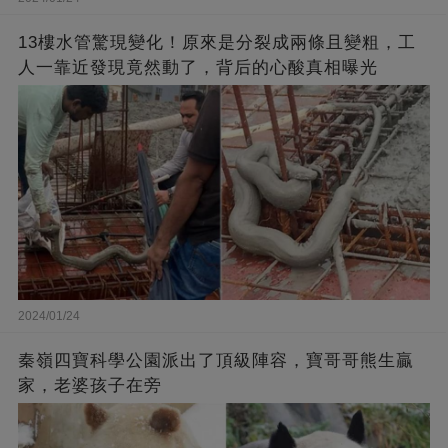
13樓水管驚現變化！原來是分裂成兩條且變粗，工
人一靠近發現竟然動了，背后的心酸真相曝光
2024/01/24
秦嶺四寶科學公園派出了頂級陣容，寶哥哥熊生贏
家，老婆孩子在旁