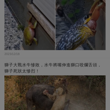
2023/12/18
獅子大戰水牛慘敗，水牛將嘴伸進獅口咬爛舌頭，
獅子死狀太慘烈！