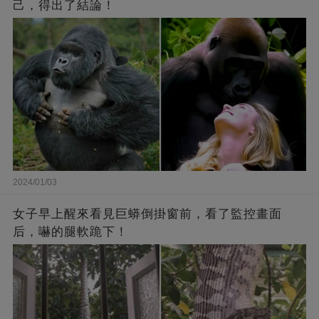
己，得出了結論！
2024/01/03
女子早上醒來看見巨蟒倒掛窗前，看了監控畫面
后，嚇的腿軟跪下！