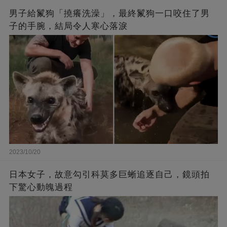
男子給鬣狗「撓癢洗澡」，最終鬣狗一口咬住了男
子的手腕，結局令人寒心落淚
2023/10/20
日本女子，故意勾引科莫多巨蜥追逐自己，鏡頭拍
下驚心動魄過程