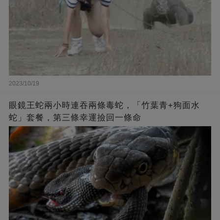
2023/10/19
眼鏡王蛇兩小時連吞兩條毒蛇，「竹葉青+狗面水
蛇」套餐，第三條幸運撿回一條命