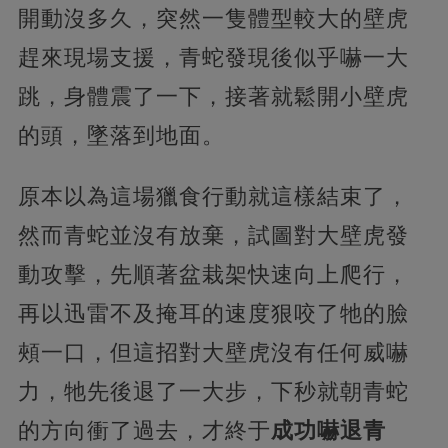
開動沒多久，突然一隻體型較大的壁虎
趕來現場支援，青蛇發現後似乎嚇一大
跳，身體震了一下，接著就鬆開小壁虎
的頭，墜落到地面。
原本以為這場獵食行動就這樣結束了，
然而青蛇並沒有放棄，試圖對大壁虎發
動攻擊，先順著盆栽架快速向上爬行，
再以迅雷不及掩耳的速度狠咬了牠的臉
頰一口，但這招對大壁虎沒有任何威嚇
力，牠先後退了一大步，下秒就朝青蛇
的方向衝了過去，才終于
成功嚇退青