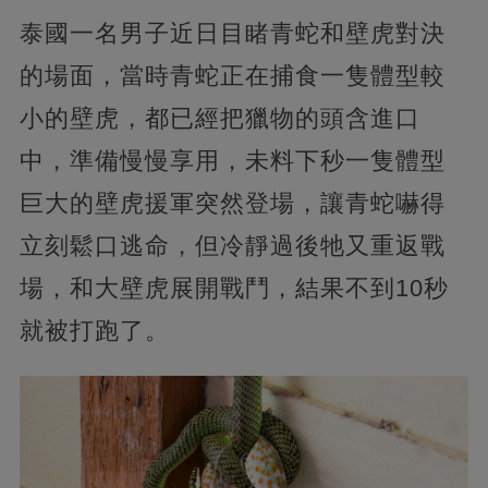
泰國一名男子近日目睹青蛇和壁虎對決
的場面，當時青蛇正在捕食一隻體型較
小的壁虎，都已經把獵物的頭含進口
中，準備慢慢享用，未料下秒一隻體型
巨大的壁虎援軍突然登場，讓青蛇嚇得
立刻鬆口逃命，但冷靜過後牠又重返戰
場，和大壁虎展開戰鬥，結果不到10秒
就被打跑了。