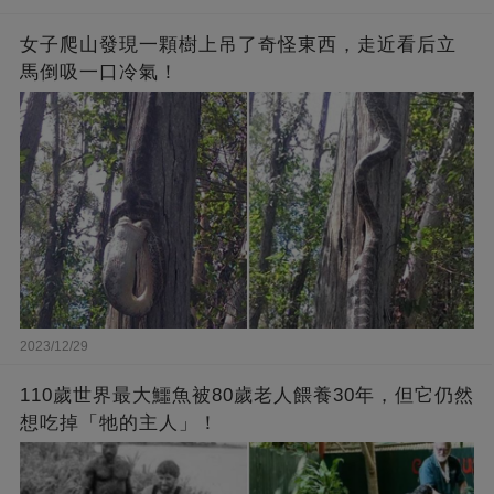
女子爬山發現一顆樹上吊了奇怪東西，走近看后立
馬倒吸一口冷氣！
2023/12/29
110歲世界最大鱷魚被80歲老人餵養30年，但它仍然
想吃掉「牠的主人」！