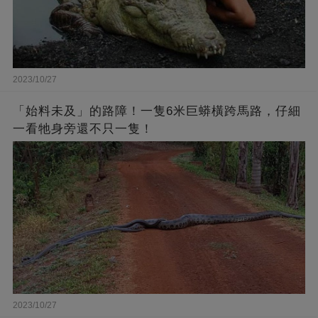
2023/10/27
「始料未及」的路障！一隻6米巨蟒橫跨馬路，仔細
一看牠身旁還不只一隻！
2023/10/27