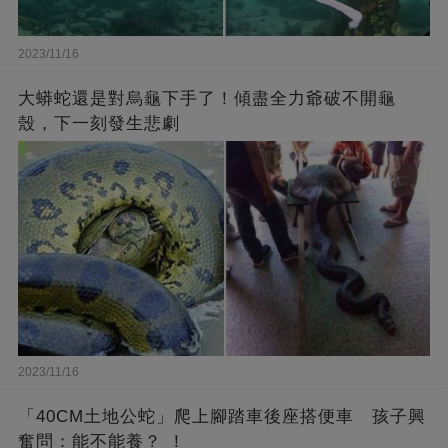
2023/11/16
大蟒蛇還是對烏龜下手了！傾盡全力爺破不開龜
殼，下一刻發生悲劇
2023/11/16
「40CM土地公蛇」爬上腳踏車後座搭便車 孩子興
奮問：能不能養？ ！