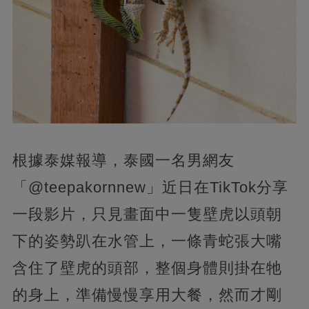
根據泰媒報導，泰國一名男網友
「@teepakornnew」近日在TikTok分享
一段影片，只見畫面中一隻壁虎以頭朝
下的姿勢趴在水管上，一條青蛇張大嘴
含住了壁虎的頭部，整個身體則掛在牠
的身上，準備慢慢享用大餐，然而才剛