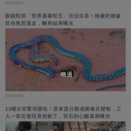
2023/09/15
眼鏡蛇抓「世界最毒蛇王」活活生吞！牠被吃後破
肚自救想逃走，離奇結局曝光
略過
2023/09/06
13樓水管驚現變化！原來是分裂成兩條且變粗，工
人一靠近發現竟然動了，背后的心酸真相曝光