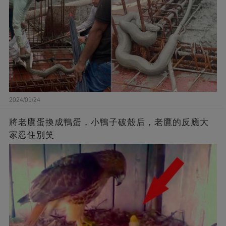
2024/01/24
將老鷹蛋換成鴨蛋，小鴨子破殼后，老鷹的反應大
家忍住別笑