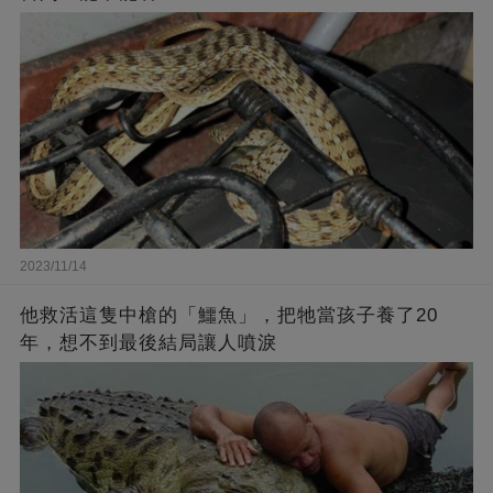
2023/11/14
他救活這隻中槍的「鱷魚」，把牠當孩子養了20
年，想不到最後結局讓人噴淚