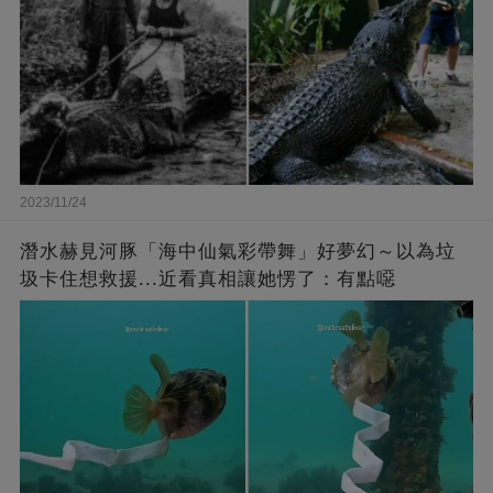
2023/11/24
潛水赫見河豚「海中仙氣彩帶舞」好夢幻～以為垃
圾卡住想救援...近看真相讓她愣了：有點噁