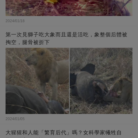
2024/01/18
第一次見獅子吃大象而且還是活吃，象整個后體被
掏空，腿骨被折下
2024/01/05
大猩猩和人能「繁育后代」嗎？女科學家犧牲自