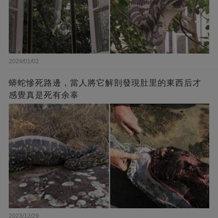
2024/01/02
蟒蛇慘死路邊，當人將它解剖發現肚里的東西后才
感覺真是死有余辜
2023/12/29