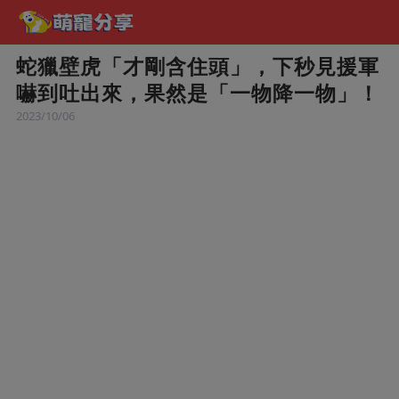
蛇獵壁虎「才剛含住頭」，下秒見援軍
嚇到吐出來，果然是「一物降一物」！
2023/10/06